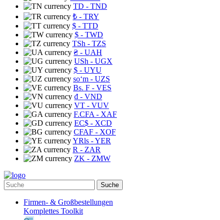
TD
- TND
₺
- TRY
$
- TTD
$
- TWD
TSh
- TZS
₴
- UAH
USh
- UGX
$
- UYU
soʻm
- UZS
Bs. F
- VES
₫
- VND
VT
- VUV
F.CFA
- XAF
EC$
- XCD
CFAF
- XOF
YRls
- YER
R
- ZAR
ZK
- ZMW
Suche
Firmen- & Großbestellungen
Komplettes Toolkit