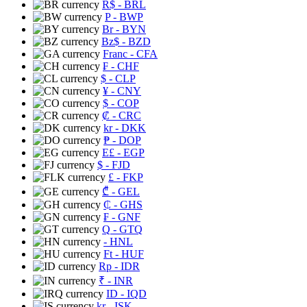
R$
- BRL
P
- BWP
Br
- BYN
Bz$
- BZD
Franc
- CFA
₣
- CHF
$
- CLP
¥
- CNY
$
- COP
₡
- CRC
kr
- DKK
₱
- DOP
E£
- EGP
$
- FJD
£
- FKP
₾
- GEL
₵
- GHS
₣
- GNF
Q
- GTQ
- HNL
Ft
- HUF
Rp
- IDR
₹
- INR
ID
- IQD
kr
- ISK