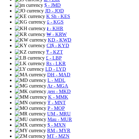
$
- JMD
JD
- JOD
K Sh
- KES
⃀
- KGS
៛
- KHR
₩
- KRW
KD
- KWD
CI$
- KYD
₸
- KZT
£
- LBP
Rs
- LKR
LD
- LYD
DH
- MAD
L
- MDL
Ar
- MGA
ден
- MKD
K
- MMK
₮
- MNT
P
- MOP
UM
- MRU
Mau
- MUR
$
- MXN
RM
- MYR
MT
- MZN