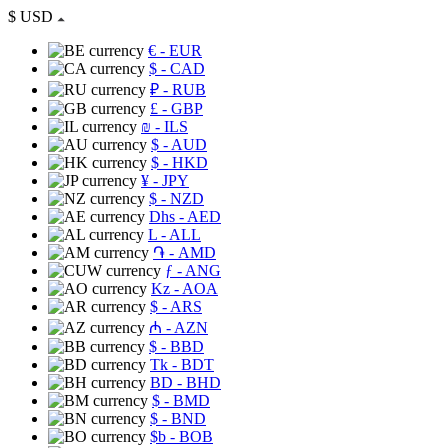
$
USD
€
- EUR
$
- CAD
₽
- RUB
£
- GBP
₪
- ILS
$
- AUD
$
- HKD
¥
- JPY
$
- NZD
Dhs
- AED
L
- ALL
֏
- AMD
ƒ
- ANG
Kz
- AOA
$
- ARS
₼
- AZN
$
- BBD
Tk
- BDT
BD
- BHD
$
- BMD
$
- BND
$b
- BOB