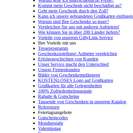
Warum sehe ich unterschiedliche Preise?
Kommt mein Geschenk nicht beschädigt an?
Geht mein Geschenk durch den Zoll?
Kann ich unsere gebrandeten Grußkarten einfügen
Warum sind Ihre Geschenke so teuer?
Vergleichen Sie uns mit anderen Anbietern!
Wie können Sie in über 200 Länder liefern?
Vorteile von unserem GiftyLink-Service
Ihre Vorteile mit uns
Treueprogramm
Geschenkzustellung: Anbieter vergleichen
Erfolgsgeschichten von Kunden
Unser Service macht den Unterschied
Unsere Firmenkunden
Bilder von Geschenkempfängern
KOSTENLOSES Logo auf Grußkarten
Grußkarten für alle Gelegenheiten
100% Zufriedenheitsgarantie
Rabatte & Gutscheine
Tausende von Geschenken in unserem Katalog
Referenzen
Feiertagsangebote
Gutscheincodes
Mondneujahr
Valentinstag