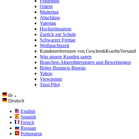
Frauentag
Ostern
Muttertag
Abschluss
Vatertag
Hochzeitssaison
Zurück zur Schule
Schwarzer Freitag
Weihnachtszeit
Kundenreferenzen von GeschenkKoerbeVersand
Was unsere Kunden sagen
Branchen-Akkreditierungen und Bewertungen
Better Business Bureau
Yahoo
Viewpoints
Trust Pilot
de
Deutsch
English
Spanish
French
Russian
Portuguese