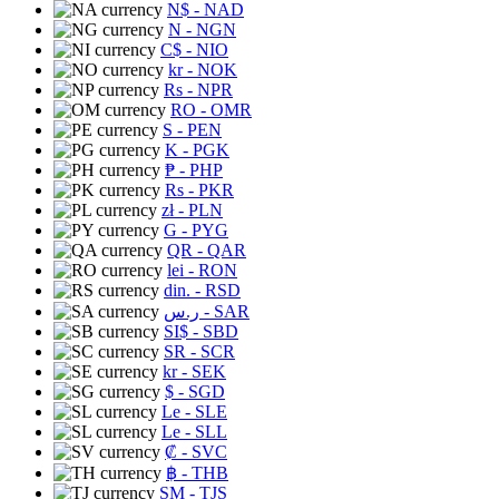
N$
- NAD
N
- NGN
C$
- NIO
kr
- NOK
Rs
- NPR
RO
- OMR
S
- PEN
K
- PGK
₱
- PHP
Rs
- PKR
zł
- PLN
G
- PYG
QR
- QAR
lei
- RON
din.
- RSD
ر.س
- SAR
SI$
- SBD
SR
- SCR
kr
- SEK
$
- SGD
Le
- SLE
Le
- SLL
₡
- SVC
฿
- THB
ЅМ
- TJS