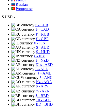
French
Russian
Portuguese
$
USD
€
- EUR
$
- CAD
₽
- RUB
£
- GBP
₪
- ILS
$
- AUD
$
- HKD
¥
- JPY
$
- NZD
Dhs
- AED
L
- ALL
֏
- AMD
ƒ
- ANG
Kz
- AOA
$
- ARS
₼
- AZN
$
- BBD
Tk
- BDT
BD
- BHD