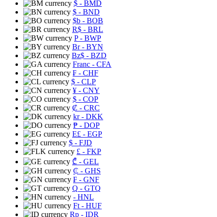
$
- BMD
$
- BND
$b
- BOB
R$
- BRL
P
- BWP
Br
- BYN
Bz$
- BZD
Franc
- CFA
₣
- CHF
$
- CLP
¥
- CNY
$
- COP
₡
- CRC
kr
- DKK
₱
- DOP
E£
- EGP
$
- FJD
£
- FKP
₾
- GEL
₵
- GHS
₣
- GNF
Q
- GTQ
- HNL
Ft
- HUF
Rp
- IDR