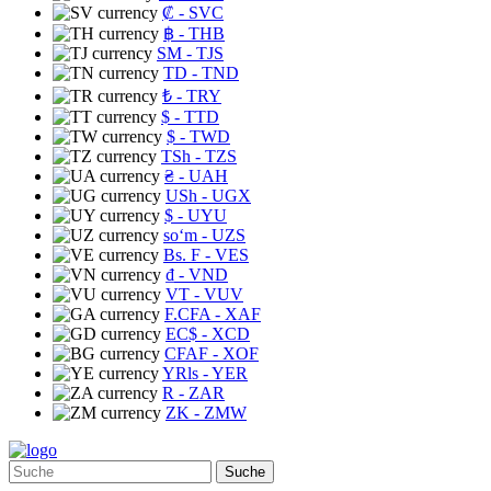
₡
- SVC
฿
- THB
ЅМ
- TJS
TD
- TND
₺
- TRY
$
- TTD
$
- TWD
TSh
- TZS
₴
- UAH
USh
- UGX
$
- UYU
soʻm
- UZS
Bs. F
- VES
₫
- VND
VT
- VUV
F.CFA
- XAF
EC$
- XCD
CFAF
- XOF
YRls
- YER
R
- ZAR
ZK
- ZMW
Suche