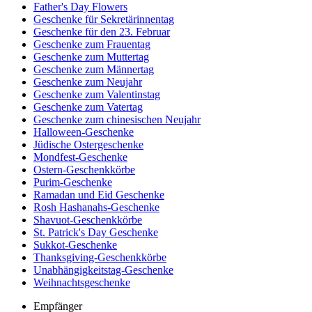
Father's Day Flowers
Geschenke für Sekretärinnentag
Geschenke für den 23. Februar
Geschenke zum Frauentag
Geschenke zum Muttertag
Geschenke zum Männertag
Geschenke zum Neujahr
Geschenke zum Valentinstag
Geschenke zum Vatertag
Geschenke zum chinesischen Neujahr
Halloween-Geschenke
Jüdische Ostergeschenke
Mondfest-Geschenke
Ostern-Geschenkkörbe
Purim-Geschenke
Ramadan und Eid Geschenke
Rosh Hashanahs-Geschenke
Shavuot-Geschenkkörbe
St. Patrick's Day Geschenke
Sukkot-Geschenke
Thanksgiving-Geschenkkörbe
Unabhängigkeitstag-Geschenke
Weihnachtsgeschenke
Empfänger