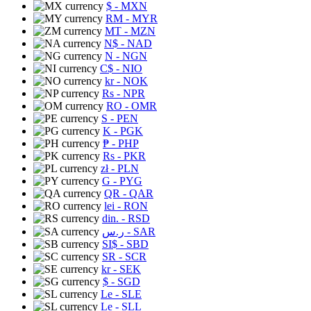
$
- MXN
RM
- MYR
MT
- MZN
N$
- NAD
N
- NGN
C$
- NIO
kr
- NOK
Rs
- NPR
RO
- OMR
S
- PEN
K
- PGK
₱
- PHP
Rs
- PKR
zł
- PLN
G
- PYG
QR
- QAR
lei
- RON
din.
- RSD
ر.س
- SAR
SI$
- SBD
SR
- SCR
kr
- SEK
$
- SGD
Le
- SLE
Le
- SLL