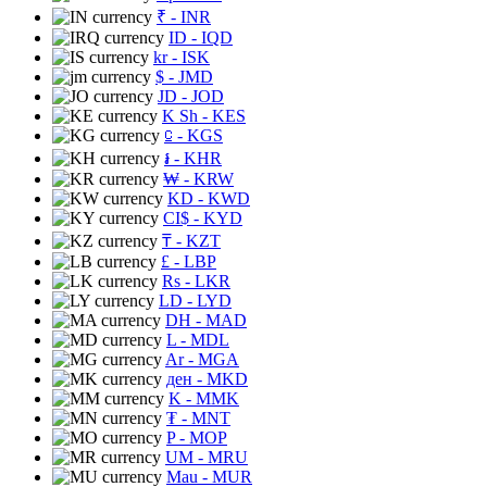
₹
- INR
ID
- IQD
kr
- ISK
$
- JMD
JD
- JOD
K Sh
- KES
⃀
- KGS
៛
- KHR
₩
- KRW
KD
- KWD
CI$
- KYD
₸
- KZT
£
- LBP
Rs
- LKR
LD
- LYD
DH
- MAD
L
- MDL
Ar
- MGA
ден
- MKD
K
- MMK
₮
- MNT
P
- MOP
UM
- MRU
Mau
- MUR