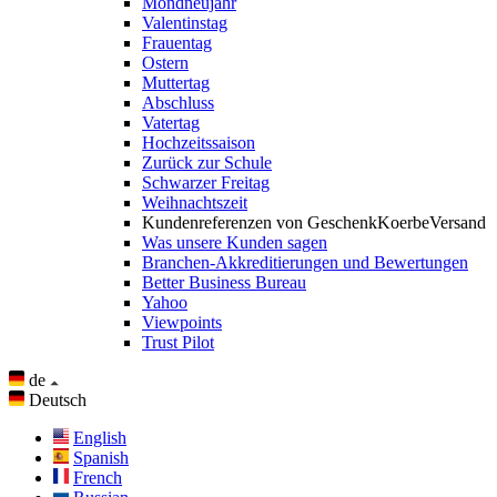
Mondneujahr
Valentinstag
Frauentag
Ostern
Muttertag
Abschluss
Vatertag
Hochzeitssaison
Zurück zur Schule
Schwarzer Freitag
Weihnachtszeit
Kundenreferenzen von GeschenkKoerbeVersand
Was unsere Kunden sagen
Branchen-Akkreditierungen und Bewertungen
Better Business Bureau
Yahoo
Viewpoints
Trust Pilot
de
Deutsch
English
Spanish
French