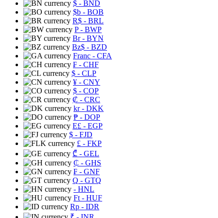
$
- BND
$b
- BOB
R$
- BRL
P
- BWP
Br
- BYN
Bz$
- BZD
Franc
- CFA
₣
- CHF
$
- CLP
¥
- CNY
$
- COP
₡
- CRC
kr
- DKK
₱
- DOP
E£
- EGP
$
- FJD
£
- FKP
₾
- GEL
₵
- GHS
₣
- GNF
Q
- GTQ
- HNL
Ft
- HUF
Rp
- IDR
₹
- INR