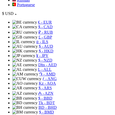
Russian
Portuguese
$
USD
€
- EUR
$
- CAD
₽
- RUB
£
- GBP
₪
- ILS
$
- AUD
$
- HKD
¥
- JPY
$
- NZD
Dhs
- AED
L
- ALL
֏
- AMD
ƒ
- ANG
Kz
- AOA
$
- ARS
₼
- AZN
$
- BBD
Tk
- BDT
BD
- BHD
$
- BMD