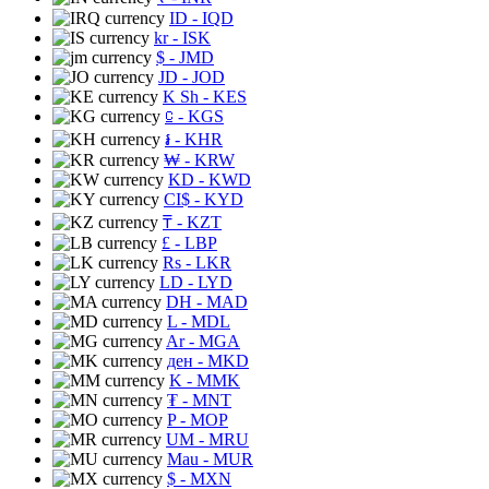
ID
- IQD
kr
- ISK
$
- JMD
JD
- JOD
K Sh
- KES
⃀
- KGS
៛
- KHR
₩
- KRW
KD
- KWD
CI$
- KYD
₸
- KZT
£
- LBP
Rs
- LKR
LD
- LYD
DH
- MAD
L
- MDL
Ar
- MGA
ден
- MKD
K
- MMK
₮
- MNT
P
- MOP
UM
- MRU
Mau
- MUR
$
- MXN