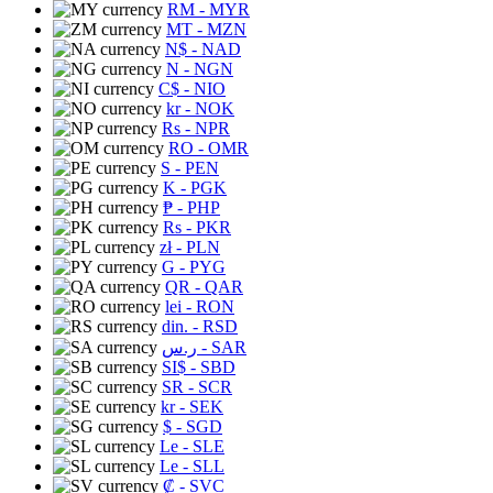
RM
- MYR
MT
- MZN
N$
- NAD
N
- NGN
C$
- NIO
kr
- NOK
Rs
- NPR
RO
- OMR
S
- PEN
K
- PGK
₱
- PHP
Rs
- PKR
zł
- PLN
G
- PYG
QR
- QAR
lei
- RON
din.
- RSD
ر.س
- SAR
SI$
- SBD
SR
- SCR
kr
- SEK
$
- SGD
Le
- SLE
Le
- SLL
₡
- SVC