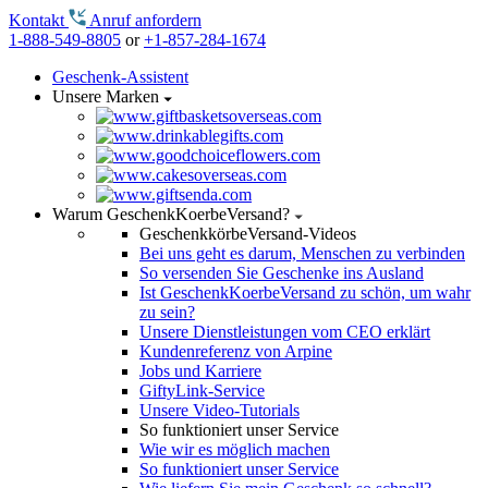
Kontakt
Anruf anfordern
1-888-549-8805
or
+1-857-284-1674
Geschenk-Assistent
Unsere Marken
Warum GeschenkKoerbeVersand?
GeschenkkörbeVersand-Videos
Bei uns geht es darum, Menschen zu verbinden
So versenden Sie Geschenke ins Ausland
Ist GeschenkKoerbeVersand zu schön, um wahr
zu sein?
Unsere Dienstleistungen vom CEO erklärt
Kundenreferenz von Arpine
Jobs und Karriere
GiftyLink-Service
Unsere Video-Tutorials
So funktioniert unser Service
Wie wir es möglich machen
So funktioniert unser Service