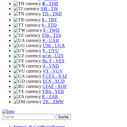
฿
- THB
ЅМ
- TJS
TD
- TND
₺
- TRY
$
- TTD
$
- TWD
TSh
- TZS
₴
- UAH
USh
- UGX
$
- UYU
soʻm
- UZS
Bs. F
- VES
₫
- VND
VT
- VUV
F.CFA
- XAF
EC$
- XCD
CFAF
- XOF
YRls
- YER
R
- ZAR
ZK
- ZMW
Suche
Firmen- & Großbestellungen