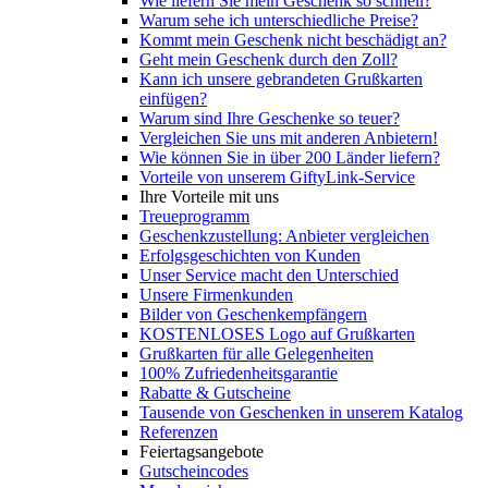
Wie liefern Sie mein Geschenk so schnell?
Warum sehe ich unterschiedliche Preise?
Kommt mein Geschenk nicht beschädigt an?
Geht mein Geschenk durch den Zoll?
Kann ich unsere gebrandeten Grußkarten
einfügen?
Warum sind Ihre Geschenke so teuer?
Vergleichen Sie uns mit anderen Anbietern!
Wie können Sie in über 200 Länder liefern?
Vorteile von unserem GiftyLink-Service
Ihre Vorteile mit uns
Treueprogramm
Geschenkzustellung: Anbieter vergleichen
Erfolgsgeschichten von Kunden
Unser Service macht den Unterschied
Unsere Firmenkunden
Bilder von Geschenkempfängern
KOSTENLOSES Logo auf Grußkarten
Grußkarten für alle Gelegenheiten
100% Zufriedenheitsgarantie
Rabatte & Gutscheine
Tausende von Geschenken in unserem Katalog
Referenzen
Feiertagsangebote
Gutscheincodes