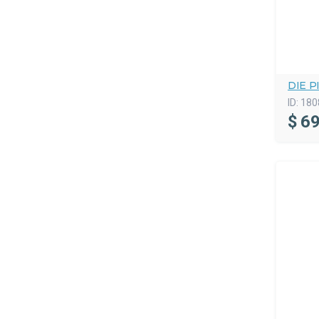
DIE P
ID:
180
$
69