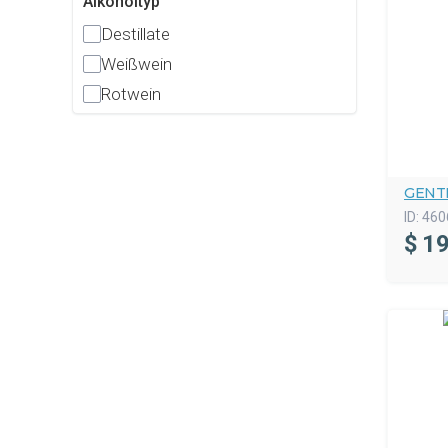
Alkoholtyp
Destillate
Weißwein
Rotwein
GENT
ID:
460
$
19