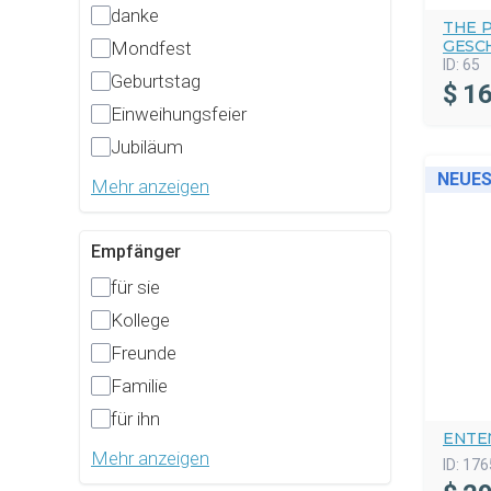
danke
THE 
GESC
Mondfest
ID:
65
Geburtstag
$
16
Einweihungsfeier
Jubiläum
NEUE
Mehr anzeigen
Empfänger
für sie
Kollege
Freunde
Familie
für ihn
ENTE
Mehr anzeigen
ID:
176