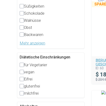
SPARE
Süßigkeiten
Schokolade
Walnüsse
Obst
Backwaren
Mehr anzeigen
Diätetische Einschränkungen
BERU
GESC
für Vegetarier
ID:
60
vegan
$
18
Eifrei
$ 204.
glutenfrei
milchfrei