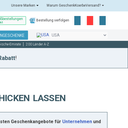
Unsere Marken
Warum GeschenkKoerbeVersand?
oßbestellungen
Bestellung verfolgen
kit
ENGESCHENKE
bische-Emirate
200 Länder A-Z
Rabatt
!
HICKEN LASSEN
 besten Geschenkangebote für
Unternehmen
und