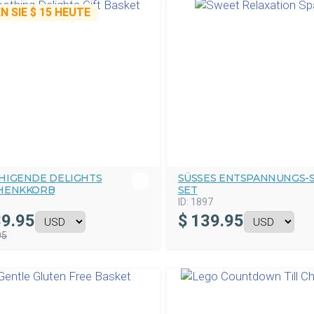
N SIE
$ 15
HEUTE
HIGENDE DELIGHTS
SÜSSES ENTSPANNUNGS-SP
HENKKORB
ET
ID:
1897
9.95
$
139.95
95