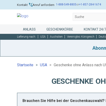
1-888-549-8805
or
+1-857-284-1674
Kontakt
Anruf anfordern
ANLASS
GESCHENKKÖRBE
KONTAKT 24/
Lieferung nach:
USA
Australien
Vereinigtes Königreich
Deuts
Abonn
Startseite
USA
Geschenke ohne Anlass nach 
GESCHENKE OH
Brauchen Sie Hilfe bei der Geschenkauswahl? 