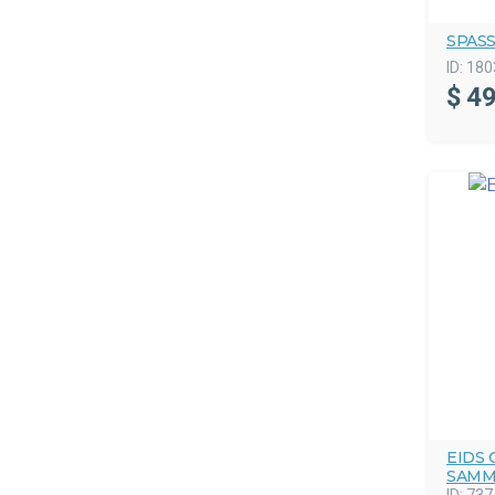
SPAS
ID:
180
$
49
EIDS
SAMM