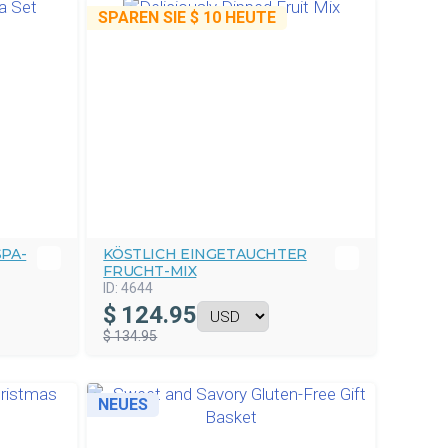
SPAREN SIE
$ 10
HEUTE
A-S
KÖSTLICH EINGETAUCHTER
FRUCHT-MIX
ID:
4644
$
124.95
$ 134.95
NEUES