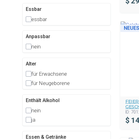
$
29
Essbar
essbar
NEUE
Anpassbar
nein
Alter
für Erwachsene
für Neugeborene
Enthält Alkohol
FEIE
GESC
nein
ID:
701
$
14
ja
Essen & Getränke