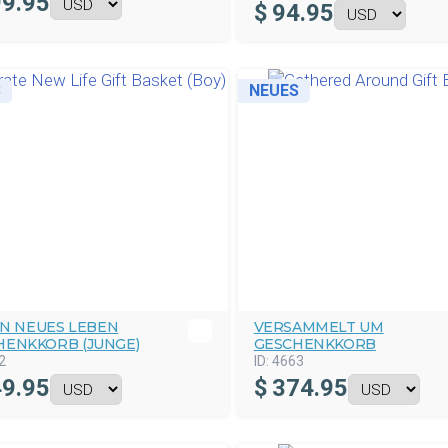
9.95
$
94.95
S
NEUES
RN NEUES LEBEN
VERSAMMELT UM
HENKKORB (JUNGE)
GESCHENKKORB
2
ID:
4663
9.95
$
374.95