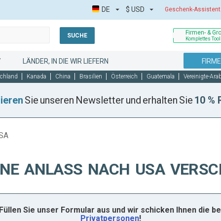
DE
$
USD
Geschenk-Assistent
Firmen- & Gr
SUCHE
Komplettes Tool
7
LÄNDER, IN DIE WIR LIEFERN
FIRM
chland
Kanada
China
Brasilien
Österreich
Guatemala
Vereinigte-Ara
ieren
Sie unseren Newsletter und erhalten Sie
10 % 
USA
NE ANLASS NACH USA VERSC
Füllen Sie unser Formular aus und wir schicken Ihnen die
Privatpersonen
!