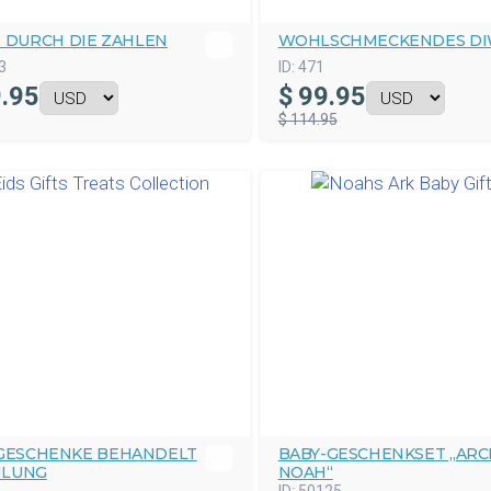
S DURCH DIE ZAHLEN
WOHLSCHMECKENDES DI
3
ID:
471
.95
$
99.95
$ 114.95
 GESCHENKE BEHANDELT
BABY-GESCHENKSET „AR
LUNG
NOAH“