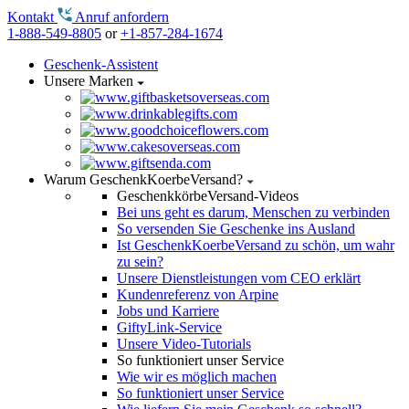
Kontakt
Anruf anfordern
1-888-549-8805
or
+1-857-284-1674
Geschenk-Assistent
Unsere Marken
Warum GeschenkKoerbeVersand?
GeschenkkörbeVersand-Videos
Bei uns geht es darum, Menschen zu verbinden
So versenden Sie Geschenke ins Ausland
Ist GeschenkKoerbeVersand zu schön, um wahr
zu sein?
Unsere Dienstleistungen vom CEO erklärt
Kundenreferenz von Arpine
Jobs und Karriere
GiftyLink-Service
Unsere Video-Tutorials
So funktioniert unser Service
Wie wir es möglich machen
So funktioniert unser Service