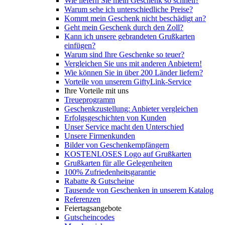
Wie liefern Sie mein Geschenk so schnell?
Warum sehe ich unterschiedliche Preise?
Kommt mein Geschenk nicht beschädigt an?
Geht mein Geschenk durch den Zoll?
Kann ich unsere gebrandeten Grußkarten
einfügen?
Warum sind Ihre Geschenke so teuer?
Vergleichen Sie uns mit anderen Anbietern!
Wie können Sie in über 200 Länder liefern?
Vorteile von unserem GiftyLink-Service
Ihre Vorteile mit uns
Treueprogramm
Geschenkzustellung: Anbieter vergleichen
Erfolgsgeschichten von Kunden
Unser Service macht den Unterschied
Unsere Firmenkunden
Bilder von Geschenkempfängern
KOSTENLOSES Logo auf Grußkarten
Grußkarten für alle Gelegenheiten
100% Zufriedenheitsgarantie
Rabatte & Gutscheine
Tausende von Geschenken in unserem Katalog
Referenzen
Feiertagsangebote
Gutscheincodes