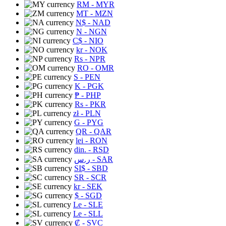
RM
- MYR
MT
- MZN
N$
- NAD
N
- NGN
C$
- NIO
kr
- NOK
Rs
- NPR
RO
- OMR
S
- PEN
K
- PGK
₱
- PHP
Rs
- PKR
zł
- PLN
G
- PYG
QR
- QAR
lei
- RON
din.
- RSD
ر.س
- SAR
SI$
- SBD
SR
- SCR
kr
- SEK
$
- SGD
Le
- SLE
Le
- SLL
₡
- SVC