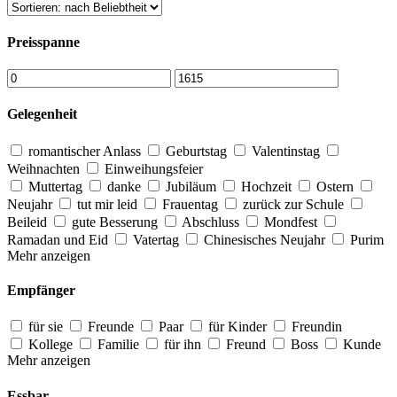
Preisspanne
Gelegenheit
romantischer Anlass
Geburtstag
Valentinstag
Weihnachten
Einweihungsfeier
Muttertag
danke
Jubiläum
Hochzeit
Ostern
Neujahr
tut mir leid
Frauentag
zurück zur Schule
Beileid
gute Besserung
Abschluss
Mondfest
Ramadan und Eid
Vatertag
Chinesisches Neujahr
Purim
Mehr anzeigen
Empfänger
für sie
Freunde
Paar
für Kinder
Freundin
Kollege
Familie
für ihn
Freund
Boss
Kunde
Mehr anzeigen
Essbar