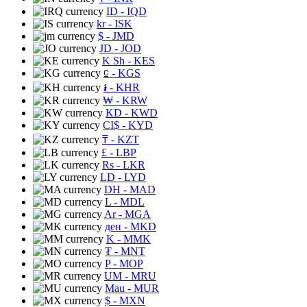
ID
- IQD
kr
- ISK
$
- JMD
JD
- JOD
K Sh
- KES
⃀
- KGS
៛
- KHR
₩
- KRW
KD
- KWD
CI$
- KYD
₸
- KZT
£
- LBP
Rs
- LKR
LD
- LYD
DH
- MAD
L
- MDL
Ar
- MGA
ден
- MKD
K
- MMK
₮
- MNT
P
- MOP
UM
- MRU
Mau
- MUR
$
- MXN