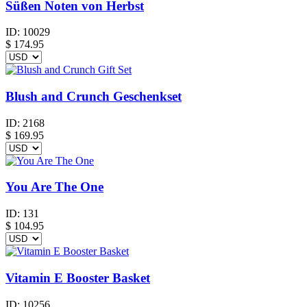
Süßen Noten von Herbst
ID:
10029
$
174.95
Blush and Crunch Geschenkset
ID:
2168
$
169.95
You Are The One
ID:
131
$
104.95
Vitamin E Booster Basket
ID:
10256