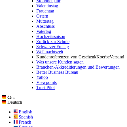
Mondneujahr
Valentinstag
Frauentag
Ostern
Muttertag
Abschluss
Vatertag
Hochzeitssaison
Zurück zur Schule
Schwarzer Freitag
Weihnachtszeit
Kundenreferenzen von GeschenkKoerbeVersand
Was unsere Kunden sagen
Branchen-Akkreditierungen und Bewertungen
Better Business Bureau
Yahoo
Viewpoints
Trust Pilot
de
Deutsch
English
Spanish
French