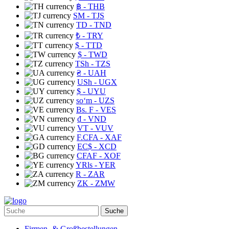
฿
- THB
ЅМ
- TJS
TD
- TND
₺
- TRY
$
- TTD
$
- TWD
TSh
- TZS
₴
- UAH
USh
- UGX
$
- UYU
soʻm
- UZS
Bs. F
- VES
₫
- VND
VT
- VUV
F.CFA
- XAF
EC$
- XCD
CFAF
- XOF
YRls
- YER
R
- ZAR
ZK
- ZMW
Suche
Firmen- & Großbestellungen