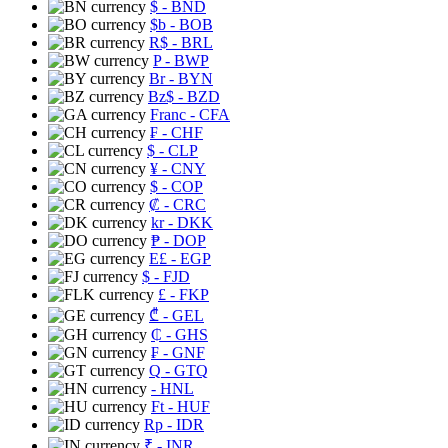
$
- BND
$b
- BOB
R$
- BRL
P
- BWP
Br
- BYN
Bz$
- BZD
Franc
- CFA
₣
- CHF
$
- CLP
¥
- CNY
$
- COP
₡
- CRC
kr
- DKK
₱
- DOP
E£
- EGP
$
- FJD
£
- FKP
₾
- GEL
₵
- GHS
₣
- GNF
Q
- GTQ
- HNL
Ft
- HUF
Rp
- IDR
₹
- INR