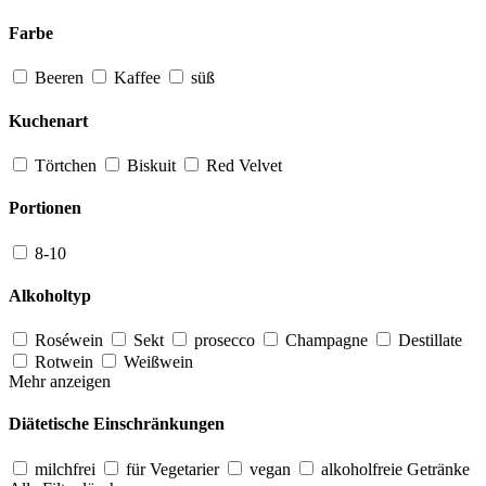
Farbe
Beeren
Kaffee
süß
Kuchenart
Törtchen
Biskuit
Red Velvet
Portionen
8-10
Alkoholtyp
Roséwein
Sekt
prosecco
Champagne
Destillate
Rotwein
Weißwein
Mehr anzeigen
Diätetische Einschränkungen
milchfrei
für Vegetarier
vegan
alkoholfreie Getränke