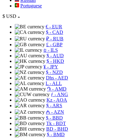
Russian
Portuguese
$
USD
€
- EUR
$
- CAD
₽
- RUB
£
- GBP
₪
- ILS
$
- AUD
$
- HKD
¥
- JPY
$
- NZD
Dhs
- AED
L
- ALL
֏
- AMD
ƒ
- ANG
Kz
- AOA
$
- ARS
₼
- AZN
$
- BBD
Tk
- BDT
BD
- BHD
$
- BMD