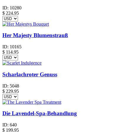
ID:
10280
$
224.95
Her Majesty Blumenstrauß
ID:
10165
$
114.95
Scharlachroter Genuss
ID:
5048
$
229.95
Die Lavendel-Spa-Behandlung
ID:
640
$
199.95