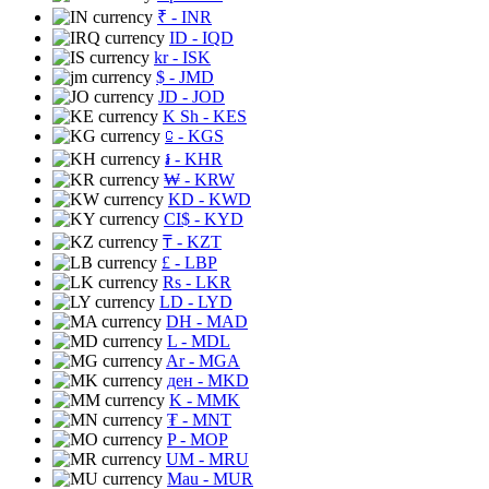
₹
- INR
ID
- IQD
kr
- ISK
$
- JMD
JD
- JOD
K Sh
- KES
⃀
- KGS
៛
- KHR
₩
- KRW
KD
- KWD
CI$
- KYD
₸
- KZT
£
- LBP
Rs
- LKR
LD
- LYD
DH
- MAD
L
- MDL
Ar
- MGA
ден
- MKD
K
- MMK
₮
- MNT
P
- MOP
UM
- MRU
Mau
- MUR