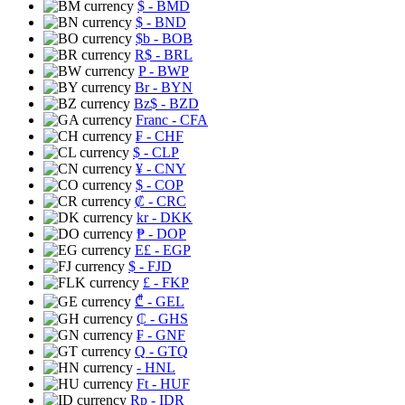
$
- BMD
$
- BND
$b
- BOB
R$
- BRL
P
- BWP
Br
- BYN
Bz$
- BZD
Franc
- CFA
₣
- CHF
$
- CLP
¥
- CNY
$
- COP
₡
- CRC
kr
- DKK
₱
- DOP
E£
- EGP
$
- FJD
£
- FKP
₾
- GEL
₵
- GHS
₣
- GNF
Q
- GTQ
- HNL
Ft
- HUF
Rp
- IDR