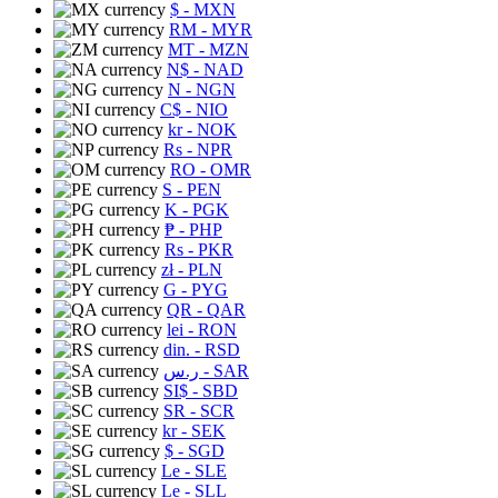
$
- MXN
RM
- MYR
MT
- MZN
N$
- NAD
N
- NGN
C$
- NIO
kr
- NOK
Rs
- NPR
RO
- OMR
S
- PEN
K
- PGK
₱
- PHP
Rs
- PKR
zł
- PLN
G
- PYG
QR
- QAR
lei
- RON
din.
- RSD
ر.س
- SAR
SI$
- SBD
SR
- SCR
kr
- SEK
$
- SGD
Le
- SLE
Le
- SLL