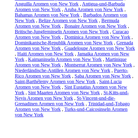
Anguilla Aromen von New York
,
Antigua-und-Barbuda
Aromen von New York
,
Aruba Aromen von New York
,
Bahamas Aromen von New York
,
Barbados Aromen von
New York
,
Belize Aromen von New York
,
Bermuda
Aromen von New York
,
Bonaire Aromen von New York
,
Britische-Jungferninseln Aromen von New York
,
Curacao
Aromen von New York
,
Dominica Aromen von New York
,
Dominikanische-Republik Aromen von New York
,
Grenada
Aromen von New York
,
Guadeloupe Aromen von New York
,
Haiti Aromen von New York
,
Jamaika Aromen von New
York
,
Kaimaninseln Aromen von New York
,
Martinique
Aromen von New York
,
Montserrat Aromen von New York
,
Niederländische-Antillen Aromen von New York
,
Puerto-
Rico Aromen von New York
,
Saba Aromen von New York
,
Saint-Barthélemy Aromen von New York
,
Saint-Lucia
Aromen von New York
,
Sint Eustatius Aromen von New
York
,
Sint Maarten Aromen von New York
,
St-Kitts-und-
Nevis Aromen von New York
,
St-Vincent-und-die-
Grenadinen Aromen von New York
,
Trinidad-und-Tobago
Aromen von New York
,
Turks-und-Caicosinseln Aromen
von New York