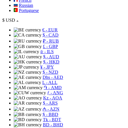
French
Russian
Portuguese
$
USD
€
- EUR
$
- CAD
₽
- RUB
£
- GBP
₪
- ILS
$
- AUD
$
- HKD
¥
- JPY
$
- NZD
Dhs
- AED
L
- ALL
֏
- AMD
ƒ
- ANG
Kz
- AOA
$
- ARS
₼
- AZN
$
- BBD
Tk
- BDT
BD
- BHD