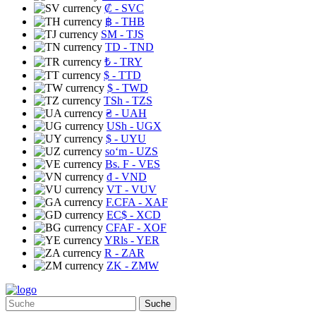
₡
- SVC
฿
- THB
ЅМ
- TJS
TD
- TND
₺
- TRY
$
- TTD
$
- TWD
TSh
- TZS
₴
- UAH
USh
- UGX
$
- UYU
soʻm
- UZS
Bs. F
- VES
₫
- VND
VT
- VUV
F.CFA
- XAF
EC$
- XCD
CFAF
- XOF
YRls
- YER
R
- ZAR
ZK
- ZMW
Suche