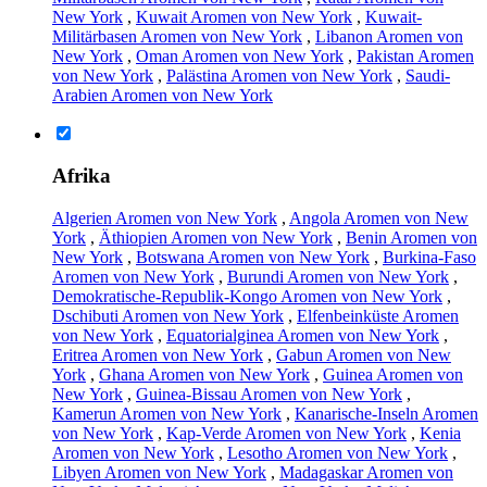
New York
,
Kuwait Aromen von New York
,
Kuwait-
Militärbasen Aromen von New York
,
Libanon Aromen von
New York
,
Oman Aromen von New York
,
Pakistan Aromen
von New York
,
Palästina Aromen von New York
,
Saudi-
Arabien Aromen von New York
Afrika
Algerien Aromen von New York
,
Angola Aromen von New
York
,
Äthiopien Aromen von New York
,
Benin Aromen von
New York
,
Botswana Aromen von New York
,
Burkina-Faso
Aromen von New York
,
Burundi Aromen von New York
,
Demokratische-Republik-Kongo Aromen von New York
,
Dschibuti Aromen von New York
,
Elfenbeinküste Aromen
von New York
,
Equatorialginea Aromen von New York
,
Eritrea Aromen von New York
,
Gabun Aromen von New
York
,
Ghana Aromen von New York
,
Guinea Aromen von
New York
,
Guinea-Bissau Aromen von New York
,
Kamerun Aromen von New York
,
Kanarische-Inseln Aromen
von New York
,
Kap-Verde Aromen von New York
,
Kenia
Aromen von New York
,
Lesotho Aromen von New York
,
Libyen Aromen von New York
,
Madagaskar Aromen von