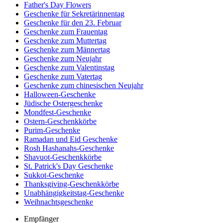
Father's Day Flowers
Geschenke für Sekretärinnentag
Geschenke für den 23. Februar
Geschenke zum Frauentag
Geschenke zum Muttertag
Geschenke zum Männertag
Geschenke zum Neujahr
Geschenke zum Valentinstag
Geschenke zum Vatertag
Geschenke zum chinesischen Neujahr
Halloween-Geschenke
Jüdische Ostergeschenke
Mondfest-Geschenke
Ostern-Geschenkkörbe
Purim-Geschenke
Ramadan und Eid Geschenke
Rosh Hashanahs-Geschenke
Shavuot-Geschenkkörbe
St. Patrick's Day Geschenke
Sukkot-Geschenke
Thanksgiving-Geschenkkörbe
Unabhängigkeitstag-Geschenke
Weihnachtsgeschenke
Empfänger