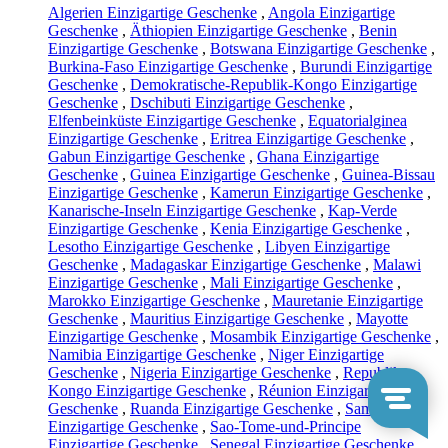
Algerien Einzigartige Geschenke
,
Angola Einzigartige
Geschenke
,
Äthiopien Einzigartige Geschenke
,
Benin
Einzigartige Geschenke
,
Botswana Einzigartige Geschenke
,
Burkina-Faso Einzigartige Geschenke
,
Burundi Einzigartige
Geschenke
,
Demokratische-Republik-Kongo Einzigartige
Geschenke
,
Dschibuti Einzigartige Geschenke
,
Elfenbeinküste Einzigartige Geschenke
,
Equatorialginea
Einzigartige Geschenke
,
Eritrea Einzigartige Geschenke
,
Gabun Einzigartige Geschenke
,
Ghana Einzigartige
Geschenke
,
Guinea Einzigartige Geschenke
,
Guinea-Bissau
Einzigartige Geschenke
,
Kamerun Einzigartige Geschenke
,
Kanarische-Inseln Einzigartige Geschenke
,
Kap-Verde
Einzigartige Geschenke
,
Kenia Einzigartige Geschenke
,
Lesotho Einzigartige Geschenke
,
Libyen Einzigartige
Geschenke
,
Madagaskar Einzigartige Geschenke
,
Malawi
Einzigartige Geschenke
,
Mali Einzigartige Geschenke
,
Marokko Einzigartige Geschenke
,
Mauretanie Einzigartige
Geschenke
,
Mauritius Einzigartige Geschenke
,
Mayotte
Einzigartige Geschenke
,
Mosambik Einzigartige Geschenke
,
Namibia Einzigartige Geschenke
,
Niger Einzigartige
Geschenke
,
Nigeria Einzigartige Geschenke
,
Republik-
Kongo Einzigartige Geschenke
,
Réunion Einzigartige
Geschenke
,
Ruanda Einzigartige Geschenke
,
Sambia
Einzigartige Geschenke
,
Sao-Tome-und-Principe
Einzigartige Geschenke
,
Senegal Einzigartige Geschenke
,