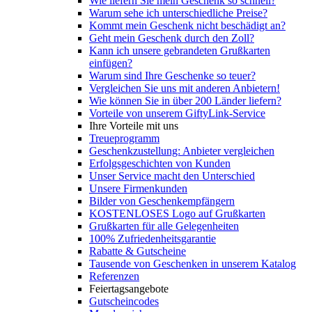
Wie liefern Sie mein Geschenk so schnell?
Warum sehe ich unterschiedliche Preise?
Kommt mein Geschenk nicht beschädigt an?
Geht mein Geschenk durch den Zoll?
Kann ich unsere gebrandeten Grußkarten
einfügen?
Warum sind Ihre Geschenke so teuer?
Vergleichen Sie uns mit anderen Anbietern!
Wie können Sie in über 200 Länder liefern?
Vorteile von unserem GiftyLink-Service
Ihre Vorteile mit uns
Treueprogramm
Geschenkzustellung: Anbieter vergleichen
Erfolgsgeschichten von Kunden
Unser Service macht den Unterschied
Unsere Firmenkunden
Bilder von Geschenkempfängern
KOSTENLOSES Logo auf Grußkarten
Grußkarten für alle Gelegenheiten
100% Zufriedenheitsgarantie
Rabatte & Gutscheine
Tausende von Geschenken in unserem Katalog
Referenzen
Feiertagsangebote
Gutscheincodes