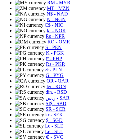
RM
- MYR
MT
- MZN
N$
- NAD
N
- NGN
C$
- NIO
kr
- NOK
Rs
- NPR
RO
- OMR
S
- PEN
K
- PGK
₱
- PHP
Rs
- PKR
zł
- PLN
G
- PYG
QR
- QAR
lei
- RON
din.
- RSD
ر.س
- SAR
SI$
- SBD
SR
- SCR
kr
- SEK
$
- SGD
Le
- SLE
Le
- SLL
₡
- SVC