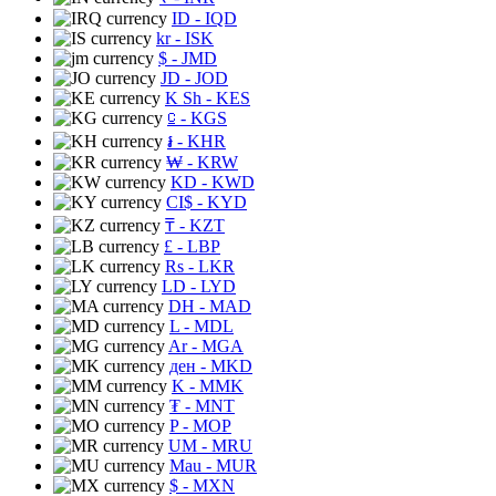
ID
- IQD
kr
- ISK
$
- JMD
JD
- JOD
K Sh
- KES
⃀
- KGS
៛
- KHR
₩
- KRW
KD
- KWD
CI$
- KYD
₸
- KZT
£
- LBP
Rs
- LKR
LD
- LYD
DH
- MAD
L
- MDL
Ar
- MGA
ден
- MKD
K
- MMK
₮
- MNT
P
- MOP
UM
- MRU
Mau
- MUR
$
- MXN