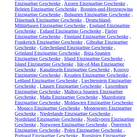
Einzigartige Geschenke
,
Azoren Einzigartige Geschenke
,
Belgien Einzigartige Geschenke
,
Bosnien-und-Herzegowina
Einzigartige Geschenke
,
Bulgarien Einzigartige Geschenke
,
Dänemark Einzigartige Geschenke
,
Deutschland-
Militärbasen Einzigartige Geschenke
,
England Einzigartige
Geschenke
,
Estland Einzigartige Geschenke
,
Färöer
Einzigartige Geschenke
,
Finnland Einzigartige Geschenke
,
Frankreich Einzigartige Geschenke
,
Gibraltar Einzigartige
Geschenke
,
Griechenland Einzigartige Geschenke
,
Grönland Einzigartige Geschenke
,
Ibiza-Spanien
Einzigartige Geschenke
,
Irland Einzigartige Geschenke
,
Island Einzigartige Geschenke
,
Isle-of-Man Einzigartige
Geschenke
,
Kanalinseln Einzigartige Geschenke
,
Kosovo
Einzigartige Geschenke
,
Kroatien Einzigartige Geschenke
,
Lettland Einzigartige Geschenke
,
Liechtenstein Einzigartige
Geschenke
,
Litauen Einzigartige Geschenke
,
Luxemburg
Einzigartige Geschenke
,
Mallorca-Spanien Einzigartige
Geschenke
,
Malta Einzigartige Geschenke
,
Mazedonien
Einzigartige Geschenke
,
Moldawien Einzigartige Geschenke
,
Monaco Einzigartige Geschenke
,
Montenegro Einzigartige
Geschenke
,
Niederlande Einzigartige Geschenke
,
Nordirland Einzigartige Geschenke
,
Nordzypern Einzigartige
Geschenke
,
Norwegen Einzigartige Geschenke
,
Österreich
Einzigartige Geschenke
,
Polen Einzigartige Geschenke
,
Portugal Einzigartige Geschenke
,
Rumänien Einzigartige