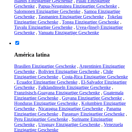
Islands Einzigartige Geschenke
,
Palau Einzigartige
Geschenke
,
Papua-Neuguinea Einzigartige Geschenke
,
Salomonen Einzigartige Geschenke
,
Samoa Einzigartige
Geschenke
,
Tasmanien Einzigartige Geschenke
,
Tokelau
Einzigartige Geschenke
,
Tonga Einzigartige Geschenke
,
Tuvalu Einzigartige Geschenke
,
Uvea-(Insel) Einzigartige
Geschenke
,
Vanuatu Einzigartige Geschenke
América latina
Brasilien Einzigartige Geschenke
,
Argentinien Einzigartige
Geschenke
,
Bolivien Einzigartige Geschenke
,
Chile
Einzigartige Geschenke
,
Costa-Rica Einzigartige Geschenke
,
Ecuador Einzigartige Geschenke
,
El-Salvador Einzigartige
Geschenke
,
Falklandinseln Einzigartige Geschenke
,
Französisch-Guayana Einzigartige Geschenke
,
Guatemala
Einzigartige Geschenke
,
Guyana Einzigartige Geschenke
,
Honduras Einzigartige Geschenke
,
Kolumbien Einzigartige
Geschenke
,
Nicaragua Einzigartige Geschenke
,
Panama
Einzigartige Geschenke
,
Paraguay Einzigartige Geschenke
,
Peru Einzigartige Geschenke
,
Suriname Einzigartige
Geschenke
,
Uruguay Einzigartige Geschenke
,
Venezuela
Einzigartige Geschenke