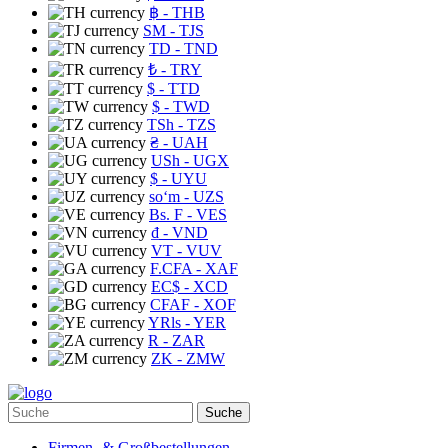
฿
- THB
ЅМ
- TJS
TD
- TND
₺
- TRY
$
- TTD
$
- TWD
TSh
- TZS
₴
- UAH
USh
- UGX
$
- UYU
soʻm
- UZS
Bs. F
- VES
₫
- VND
VT
- VUV
F.CFA
- XAF
EC$
- XCD
CFAF
- XOF
YRls
- YER
R
- ZAR
ZK
- ZMW
Suche
Firmen- & Großbestellungen