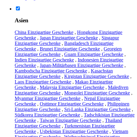
Asien
China Einzigartige Geschenke
,
Hongkong Einzigartige
Geschenke
,
Japan Einzigartige Geschenke
,
Singapur
Einzigartige Geschenke
,
Bangladesch Einzigartige
Geschenke
,
Brunei Einzigartige Geschenke
,
Georgien
Einzigartige Geschenke
,
Guam Einzigartige Geschenke
,
Indien Einzigartige Geschenke
,
Indonesien Einzigartige
Geschenke
,
Japan-Militärbasen Einzigartige Geschenke
,
Kambodscha Einzigartige Geschenke
,
Kasachstan
Einzigartige Geschenke
,
Kirgistan Einzigartige Geschenke
,
Laos Einzigartige Geschenke
,
Makao Einzigartige
Geschenke
,
Malaysia Einzigartige Geschenke
,
Malediven
Einzigartige Geschenke
,
Mongolei Einzigartige Geschenke
,
Myanmar Einzigartige Geschenke
,
Nepal Einzigartige
Geschenke
,
Osttimor Einzigartige Geschenke
,
Philippinen
Einzigartige Geschenke
,
Sri-Lanka Einzigartige Geschenke
,
Südkorea Einzigartige Geschenke
,
Tadschikistan Einzigartige
Geschenke
,
Taiwan Einzigartige Geschenke
,
Thailand
Einzigartige Geschenke
,
Turkmenistan Einzigartige
Geschenke
,
Usbekistan Einzigartige Geschenke
,
Vietnam
Einzigartige Geschenke
,
Weihnachtsinsel Einzigartige