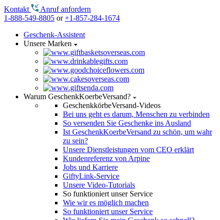
Kontakt
Anruf anfordern
1-888-549-8805
or
+1-857-284-1674
Geschenk-Assistent
Unsere Marken
Warum GeschenkKoerbeVersand?
GeschenkkörbeVersand-Videos
Bei uns geht es darum, Menschen zu verbinden
So versenden Sie Geschenke ins Ausland
Ist GeschenkKoerbeVersand zu schön, um wahr
zu sein?
Unsere Dienstleistungen vom CEO erklärt
Kundenreferenz von Arpine
Jobs und Karriere
GiftyLink-Service
Unsere Video-Tutorials
So funktioniert unser Service
Wie wir es möglich machen
So funktioniert unser Service