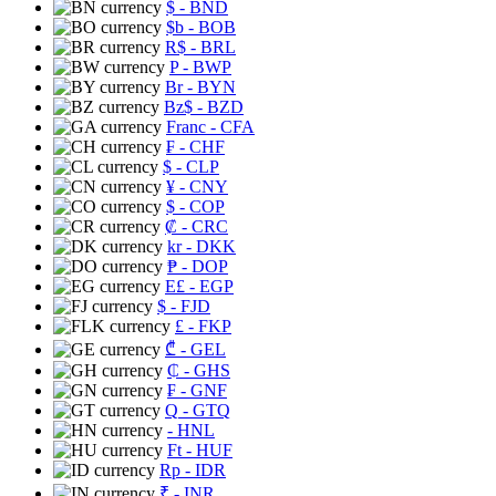
$
- BND
$b
- BOB
R$
- BRL
P
- BWP
Br
- BYN
Bz$
- BZD
Franc
- CFA
₣
- CHF
$
- CLP
¥
- CNY
$
- COP
₡
- CRC
kr
- DKK
₱
- DOP
E£
- EGP
$
- FJD
£
- FKP
₾
- GEL
₵
- GHS
₣
- GNF
Q
- GTQ
- HNL
Ft
- HUF
Rp
- IDR
₹
- INR