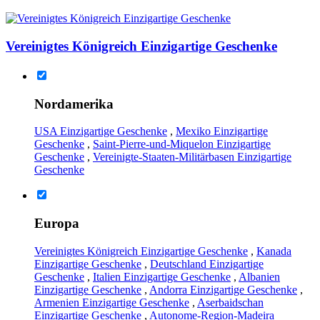
Vereinigtes Königreich Einzigartige Geschenke
Nordamerika
USA Einzigartige Geschenke
,
Mexiko Einzigartige
Geschenke
,
Saint-Pierre-und-Miquelon Einzigartige
Geschenke
,
Vereinigte-Staaten-Militärbasen Einzigartige
Geschenke
Europa
Vereinigtes Königreich Einzigartige Geschenke
,
Kanada
Einzigartige Geschenke
,
Deutschland Einzigartige
Geschenke
,
Italien Einzigartige Geschenke
,
Albanien
Einzigartige Geschenke
,
Andorra Einzigartige Geschenke
,
Armenien Einzigartige Geschenke
,
Aserbaidschan
Einzigartige Geschenke
,
Autonome-Region-Madeira