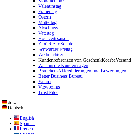
Mondneujahr
Valentinstag
Frauentag
Ostern
Muttertag
Abschluss
Vatertag
Hochzeitssaison
Zurück zur Schule
Schwarzer Freitag
Weihnachtszeit
Kundenreferenzen von GeschenkKoerbeVersand
Was unsere Kunden sagen
Branchen-Akkreditierungen und Bewertungen
Better Business Bureau
Yahoo
Viewpoints
Trust Pilot
de
Deutsch
English
Spanish
French