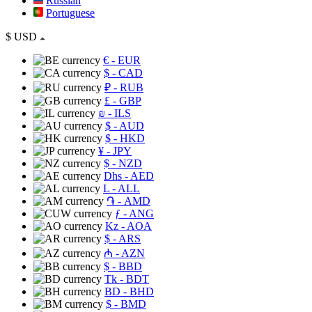
Russian
Portuguese
$
USD
€
- EUR
$
- CAD
₽
- RUB
£
- GBP
₪
- ILS
$
- AUD
$
- HKD
¥
- JPY
$
- NZD
Dhs
- AED
L
- ALL
֏
- AMD
ƒ
- ANG
Kz
- AOA
$
- ARS
₼
- AZN
$
- BBD
Tk
- BDT
BD
- BHD
$
- BMD