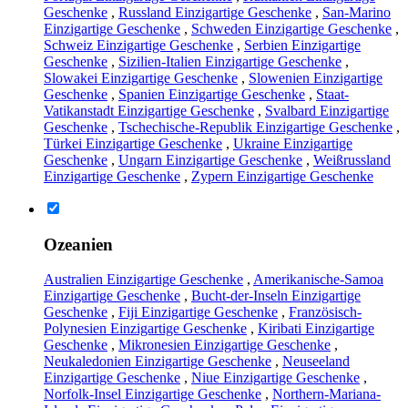
Geschenke
,
Russland Einzigartige Geschenke
,
San-Marino
Einzigartige Geschenke
,
Schweden Einzigartige Geschenke
,
Schweiz Einzigartige Geschenke
,
Serbien Einzigartige
Geschenke
,
Sizilien-Italien Einzigartige Geschenke
,
Slowakei Einzigartige Geschenke
,
Slowenien Einzigartige
Geschenke
,
Spanien Einzigartige Geschenke
,
Staat-
Vatikanstadt Einzigartige Geschenke
,
Svalbard Einzigartige
Geschenke
,
Tschechische-Republik Einzigartige Geschenke
,
Türkei Einzigartige Geschenke
,
Ukraine Einzigartige
Geschenke
,
Ungarn Einzigartige Geschenke
,
Weißrussland
Einzigartige Geschenke
,
Zypern Einzigartige Geschenke
Ozeanien
Australien Einzigartige Geschenke
,
Amerikanische-Samoa
Einzigartige Geschenke
,
Bucht-der-Inseln Einzigartige
Geschenke
,
Fiji Einzigartige Geschenke
,
Französisch-
Polynesien Einzigartige Geschenke
,
Kiribati Einzigartige
Geschenke
,
Mikronesien Einzigartige Geschenke
,
Neukaledonien Einzigartige Geschenke
,
Neuseeland
Einzigartige Geschenke
,
Niue Einzigartige Geschenke
,
Norfolk-Insel Einzigartige Geschenke
,
Northern-Mariana-