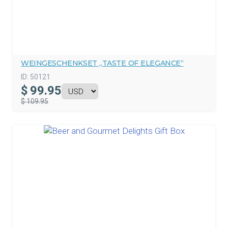
WEINGESCHENKSET „TASTE OF ELEGANCE“
ID:
50121
$
99.95
$ 109.95