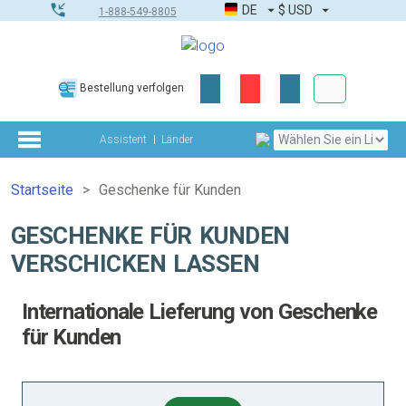
DE
$
USD
1-888-549-8805
Firmen- & G
Bestellung verfolgen
Komplettes Too
Assistent
Länder
Startseite
Geschenke für Kunden
GESCHENKE FÜR KUNDEN
VERSCHICKEN LASSEN
Internationale Lieferung von Geschenke
für Kunden