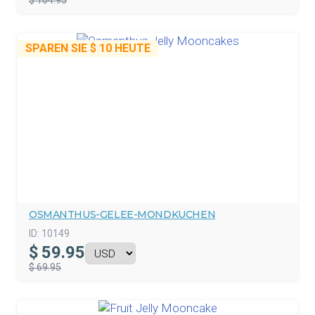
$ 164.95
SPAREN SIE
$ 10
HEUTE
OSMANTHUS-GELEE-MONDKUCHEN
ID:
10149
$
59.95
$ 69.95