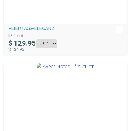
FEIERTAGS-ELEGANZ
ID:
1788
$
129.95
$ 134.95