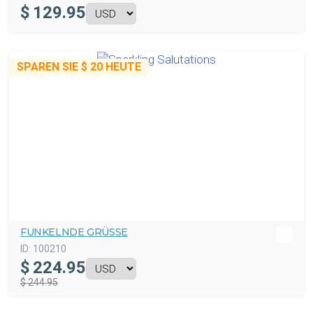
$
129.95
SPAREN SIE
$ 20
HEUTE
FUNKELNDE GRÜSSE
ID:
100210
$
224.95
$ 244.95