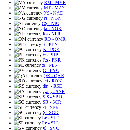
RM
- MYR
MT
- MZN
N$
- NAD
N
- NGN
C$
- NIO
kr
- NOK
Rs
- NPR
RO
- OMR
S
- PEN
K
- PGK
₱
- PHP
Rs
- PKR
zł
- PLN
G
- PYG
QR
- QAR
lei
- RON
din.
- RSD
ر.س
- SAR
SI$
- SBD
SR
- SCR
kr
- SEK
$
- SGD
Le
- SLE
Le
- SLL
₡
- SVC