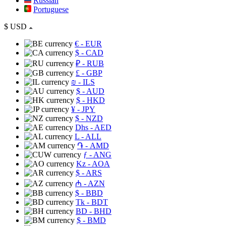
Russian
Portuguese
$
USD
€
- EUR
$
- CAD
₽
- RUB
£
- GBP
₪
- ILS
$
- AUD
$
- HKD
¥
- JPY
$
- NZD
Dhs
- AED
L
- ALL
֏
- AMD
ƒ
- ANG
Kz
- AOA
$
- ARS
₼
- AZN
$
- BBD
Tk
- BDT
BD
- BHD
$
- BMD