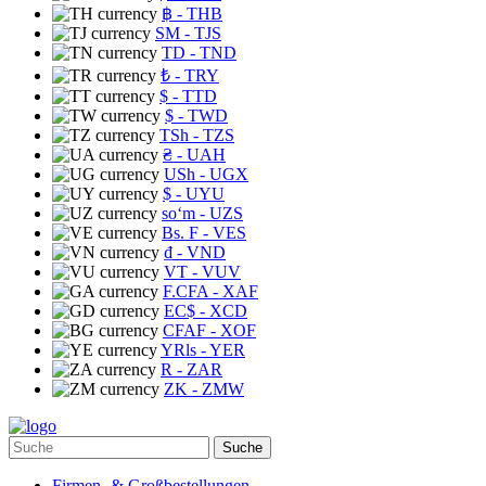
฿
- THB
ЅМ
- TJS
TD
- TND
₺
- TRY
$
- TTD
$
- TWD
TSh
- TZS
₴
- UAH
USh
- UGX
$
- UYU
soʻm
- UZS
Bs. F
- VES
₫
- VND
VT
- VUV
F.CFA
- XAF
EC$
- XCD
CFAF
- XOF
YRls
- YER
R
- ZAR
ZK
- ZMW
Suche
Firmen- & Großbestellungen