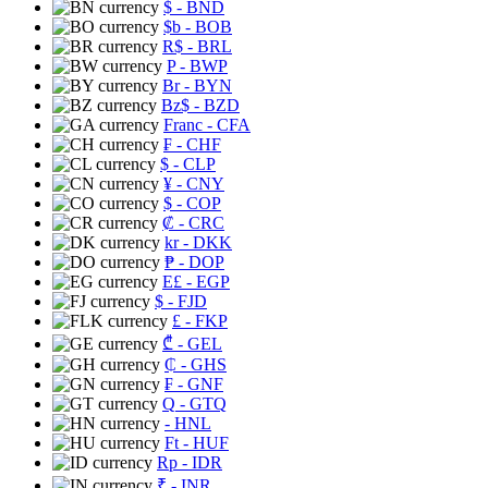
$
- BND
$b
- BOB
R$
- BRL
P
- BWP
Br
- BYN
Bz$
- BZD
Franc
- CFA
₣
- CHF
$
- CLP
¥
- CNY
$
- COP
₡
- CRC
kr
- DKK
₱
- DOP
E£
- EGP
$
- FJD
£
- FKP
₾
- GEL
₵
- GHS
₣
- GNF
Q
- GTQ
- HNL
Ft
- HUF
Rp
- IDR
₹
- INR