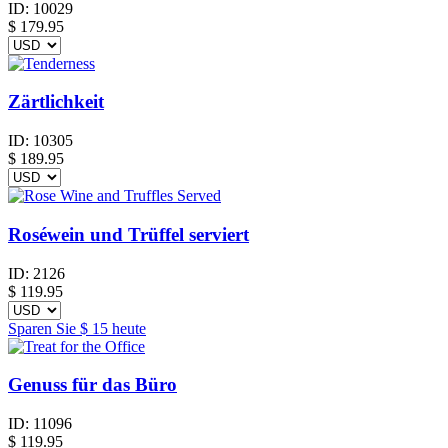
ID:
10029
$
179.95
Zärtlichkeit
ID:
10305
$
189.95
Roséwein und Trüffel serviert
ID:
2126
$
119.95
Sparen Sie
$ 15
heute
Genuss für das Büro
ID:
11096
$
119.95