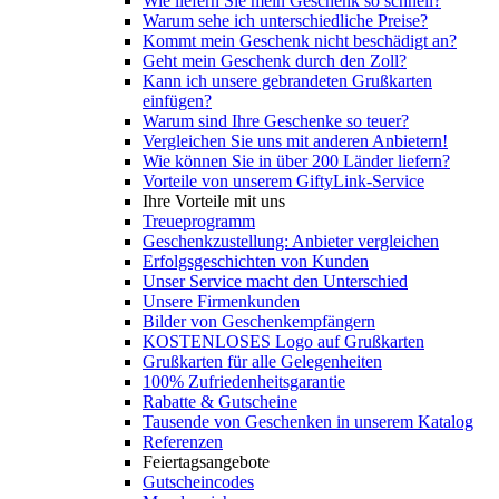
Wie liefern Sie mein Geschenk so schnell?
Warum sehe ich unterschiedliche Preise?
Kommt mein Geschenk nicht beschädigt an?
Geht mein Geschenk durch den Zoll?
Kann ich unsere gebrandeten Grußkarten
einfügen?
Warum sind Ihre Geschenke so teuer?
Vergleichen Sie uns mit anderen Anbietern!
Wie können Sie in über 200 Länder liefern?
Vorteile von unserem GiftyLink-Service
Ihre Vorteile mit uns
Treueprogramm
Geschenkzustellung: Anbieter vergleichen
Erfolgsgeschichten von Kunden
Unser Service macht den Unterschied
Unsere Firmenkunden
Bilder von Geschenkempfängern
KOSTENLOSES Logo auf Grußkarten
Grußkarten für alle Gelegenheiten
100% Zufriedenheitsgarantie
Rabatte & Gutscheine
Tausende von Geschenken in unserem Katalog
Referenzen
Feiertagsangebote
Gutscheincodes