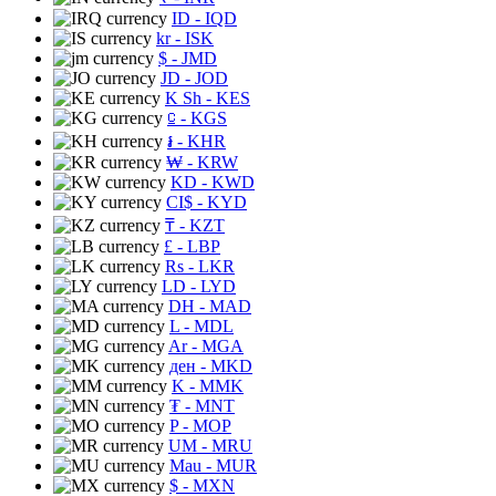
ID
- IQD
kr
- ISK
$
- JMD
JD
- JOD
K Sh
- KES
⃀
- KGS
៛
- KHR
₩
- KRW
KD
- KWD
CI$
- KYD
₸
- KZT
£
- LBP
Rs
- LKR
LD
- LYD
DH
- MAD
L
- MDL
Ar
- MGA
ден
- MKD
K
- MMK
₮
- MNT
P
- MOP
UM
- MRU
Mau
- MUR
$
- MXN