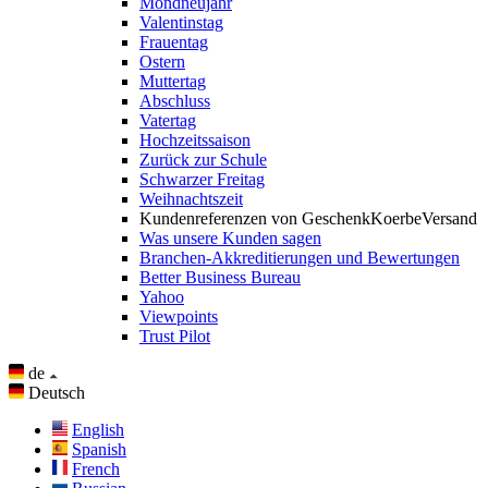
Mondneujahr
Valentinstag
Frauentag
Ostern
Muttertag
Abschluss
Vatertag
Hochzeitssaison
Zurück zur Schule
Schwarzer Freitag
Weihnachtszeit
Kundenreferenzen von GeschenkKoerbeVersand
Was unsere Kunden sagen
Branchen-Akkreditierungen und Bewertungen
Better Business Bureau
Yahoo
Viewpoints
Trust Pilot
de
Deutsch
English
Spanish
French