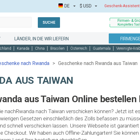
DE
$
USD
Geschenk-Assistent
Firmen- & Gr
SUCHE
Komplettes Tool
7
LÄNDER, IN DIE WIR LIEFERN
FIRMENG
chland
Kanada
China
Brasilien
Österreich
Guatemala
Vereinigte-Ara
eschenke nach Rwanda
Geschenke nach Rwanda aus Taiwan
DA AUS TAIWAN
nda aus Taiwan Online bestellen
ie nachRwanda nach Taiwan verschicken können? Jetzt ist es 
gwierigen Gesetzen einschließlich des Zolls befassen zu mü
chnell verschicken lassen. Unsere Webseite ist garantiert s
gle Checkout. Wir haben auch Offline-Zahlungarten! Sie könne