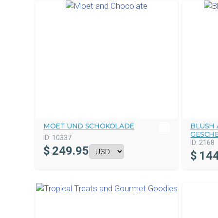
MOET UND SCHOKOLADE
BLUSH
GESCH
ID:
10337
ID:
2168
$
249.95
$
144