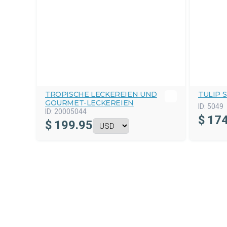
TROPISCHE LECKEREIEN UND
TULIP 
GOURMET-LECKEREIEN
ID:
5049
ID:
20005044
$
174
$
199.95