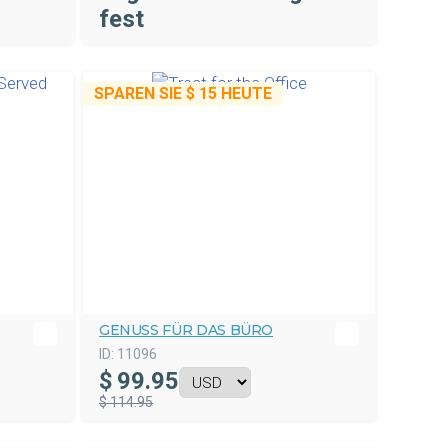
fest
SPAREN SIE
$ 15
HEUTE
GENUSS FÜR DAS BÜRO
ID:
11096
$
99.95
$ 114.95