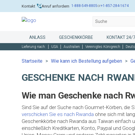
1-888-549-8805
or
+1-857-284-1674
Kontakt
Anruf anfordern
ANLASS
GESCHENKKÖRBE
KONTAKT 24/
Lieferung nach:
USA
Australien
Vereinigtes Königreich
Deuts
Startseite
Wie kann ich Bestellung aufgeben
G
GESCHENKE NACH RWAN
Wie man Geschenke nach Rwa
Sind Sie auf der Suche nach Gourmet-Körben, die S
verschicken Sie es nach Rwanda
ohne sich mit lan
Geschenkkörbe nach Rwanda aus Taiwan einfach und s
einschließlich Kreditkarten, Konto, Paypal und Goo