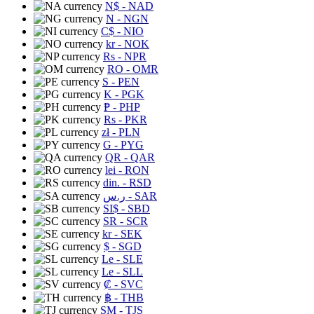
N$
- NAD
N
- NGN
C$
- NIO
kr
- NOK
Rs
- NPR
RO
- OMR
S
- PEN
K
- PGK
₱
- PHP
Rs
- PKR
zł
- PLN
G
- PYG
QR
- QAR
lei
- RON
din.
- RSD
ر.س
- SAR
SI$
- SBD
SR
- SCR
kr
- SEK
$
- SGD
Le
- SLE
Le
- SLL
₡
- SVC
฿
- THB
ЅМ
- TJS