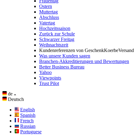
Frauentag
Ostern
Muttertag
Abschluss
Vatertag
Hochzeitssaison
Zurück zur Schule
Schwarzer Freitag
Weihnachtszeit
Kundenreferenzen von GeschenkKoerbeVersand
Was unsere Kunden sagen
Branchen-Akkreditierungen und Bewertungen
Better Business Bureau
Yahoo
Viewpoints
Trust Pilot
de
Deutsch
English
Spanish
French
Russian
Portuguese