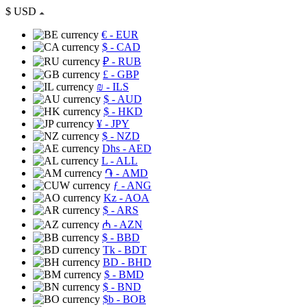
$
USD
€
- EUR
$
- CAD
₽
- RUB
£
- GBP
₪
- ILS
$
- AUD
$
- HKD
¥
- JPY
$
- NZD
Dhs
- AED
L
- ALL
֏
- AMD
ƒ
- ANG
Kz
- AOA
$
- ARS
₼
- AZN
$
- BBD
Tk
- BDT
BD
- BHD
$
- BMD
$
- BND
$b
- BOB