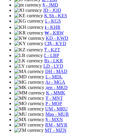
$
- JMD
JD
- JOD
K Sh
- KES
⃀
- KGS
៛
- KHR
₩
- KRW
KD
- KWD
CI$
- KYD
₸
- KZT
£
- LBP
Rs
- LKR
LD
- LYD
DH
- MAD
L
- MDL
Ar
- MGA
ден
- MKD
K
- MMK
₮
- MNT
P
- MOP
UM
- MRU
Mau
- MUR
$
- MXN
RM
- MYR
MT
- MZN