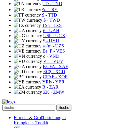
TD
- TND
₺
- TRY
$
- TTD
$
- TWD
TSh
- TZS
₴
- UAH
USh
- UGX
$
- UYU
soʻm
- UZS
Bs. F
- VES
₫
- VND
VT
- VUV
F.CFA
- XAF
EC$
- XCD
CFAF
- XOF
YRls
- YER
R
- ZAR
ZK
- ZMW
Suche
Firmen- & Großbestellungen
Komplettes Toolkit