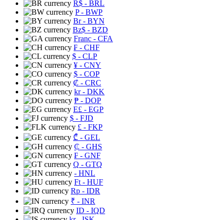
R$
- BRL
P
- BWP
Br
- BYN
Bz$
- BZD
Franc
- CFA
₣
- CHF
$
- CLP
¥
- CNY
$
- COP
₡
- CRC
kr
- DKK
₱
- DOP
E£
- EGP
$
- FJD
£
- FKP
₾
- GEL
₵
- GHS
₣
- GNF
Q
- GTQ
- HNL
Ft
- HUF
Rp
- IDR
₹
- INR
ID
- IQD
kr
- ISK