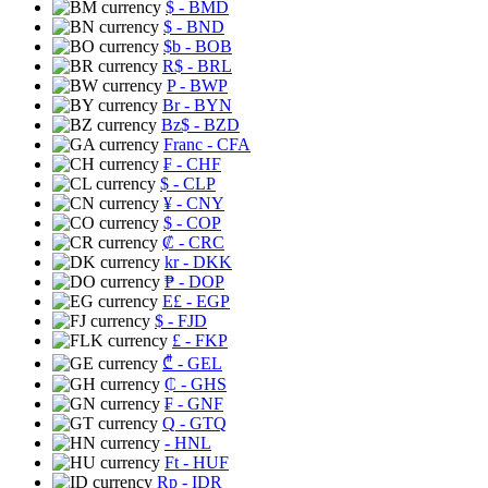
$
- BMD
$
- BND
$b
- BOB
R$
- BRL
P
- BWP
Br
- BYN
Bz$
- BZD
Franc
- CFA
₣
- CHF
$
- CLP
¥
- CNY
$
- COP
₡
- CRC
kr
- DKK
₱
- DOP
E£
- EGP
$
- FJD
£
- FKP
₾
- GEL
₵
- GHS
₣
- GNF
Q
- GTQ
- HNL
Ft
- HUF
Rp
- IDR