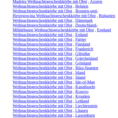
Madeira Weihnachtsgeschenkkörbe mit Obst
,
Azoren
Weihnachtsgeschenkkörbe mit Obst
,
Belgien
Weihnachtsgeschenkkörbe mit Obst
,
Bosnien-und-
Herzegowina Weihnachtsgeschenkkörbe mit Obst
,
Bulgarien
Weihnachtsgeschenkkörbe mit Obst
,
Dänemark
Weihnachtsgeschenkkörbe mit Obst
,
Deutschland-
Militärbasen Weihnachtsgeschenkkörbe mit Obst
,
England
Weihnachtsgeschenkkörbe mit Obst
,
Estland
Weihnachtsgeschenkkörbe mit Obst
,
Färöer
Weihnachtsgeschenkkörbe mit Obst
,
Finnland
Weihnachtsgeschenkkörbe mit Obst
,
Frankreich
Weihnachtsgeschenkkörbe mit Obst
,
Gibraltar
Weihnachtsgeschenkkörbe mit Obst
,
Griechenland
Weihnachtsgeschenkkörbe mit Obst
,
Grönland
Weihnachtsgeschenkkörbe mit Obst
,
Ibiza-Spanien
Weihnachtsgeschenkkörbe mit Obst
,
Irland
Weihnachtsgeschenkkörbe mit Obst
,
Island
Weihnachtsgeschenkkörbe mit Obst
,
Isle-of-Man
Weihnachtsgeschenkkörbe mit Obst
,
Kanalinseln
Weihnachtsgeschenkkörbe mit Obst
,
Kosovo
Weihnachtsgeschenkkörbe mit Obst
,
Kroatien
Weihnachtsgeschenkkörbe mit Obst
,
Lettland
Weihnachtsgeschenkkörbe mit Obst
,
Liechtenstein
Weihnachtsgeschenkkörbe mit Obst
,
Litauen
Weihnachtsgeschenkkörbe mit Obst
,
Luxemburg