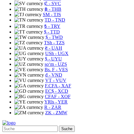
₡
- SVC
฿
- THB
ЅМ
- TJS
TD
- TND
₺
- TRY
$
- TTD
$
- TWD
TSh
- TZS
₴
- UAH
USh
- UGX
$
- UYU
soʻm
- UZS
Bs. F
- VES
₫
- VND
VT
- VUV
F.CFA
- XAF
EC$
- XCD
CFAF
- XOF
YRls
- YER
R
- ZAR
ZK
- ZMW
Suche