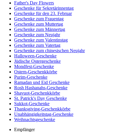
Father's Day Flowers
Geschenke für Sekretärinnentag
Geschenke für den 23. Februar
Geschenke zum Frauentag
Geschenke zum Muttertag
Geschenke zum Männertag
Geschenke zum Neujahr
Geschenke zum Valentinstag
Geschenke zum Vatertag
Geschenke zum chinesischen Neujahr
Halloween-Geschenke
Jüdische Ostergeschenke
Mondfest-Geschenke
Ostern-Geschenkkörbe
Purim-Geschenke
Ramadan und Eid Geschenke
Rosh Hashanahs-Geschenke
Shavuot-Geschenkkörbe
St. Patrick's Day Geschenke
Sukkot-Geschenke
Thanksgiving-Geschenkkörbe
Unabhängigkeitstag-Geschenke
Weihnachtsgeschenke
Empfänger