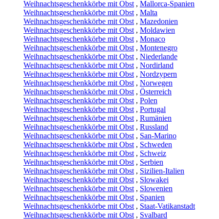
Weihnachtsgeschenkkörbe mit Obst
,
Mallorca-Spanien
Weihnachtsgeschenkkörbe mit Obst
,
Malta
Weihnachtsgeschenkkörbe mit Obst
,
Mazedonien
Weihnachtsgeschenkkörbe mit Obst
,
Moldawien
Weihnachtsgeschenkkörbe mit Obst
,
Monaco
Weihnachtsgeschenkkörbe mit Obst
,
Montenegro
Weihnachtsgeschenkkörbe mit Obst
,
Niederlande
Weihnachtsgeschenkkörbe mit Obst
,
Nordirland
Weihnachtsgeschenkkörbe mit Obst
,
Nordzypern
Weihnachtsgeschenkkörbe mit Obst
,
Norwegen
Weihnachtsgeschenkkörbe mit Obst
,
Österreich
Weihnachtsgeschenkkörbe mit Obst
,
Polen
Weihnachtsgeschenkkörbe mit Obst
,
Portugal
Weihnachtsgeschenkkörbe mit Obst
,
Rumänien
Weihnachtsgeschenkkörbe mit Obst
,
Russland
Weihnachtsgeschenkkörbe mit Obst
,
San-Marino
Weihnachtsgeschenkkörbe mit Obst
,
Schweden
Weihnachtsgeschenkkörbe mit Obst
,
Schweiz
Weihnachtsgeschenkkörbe mit Obst
,
Serbien
Weihnachtsgeschenkkörbe mit Obst
,
Sizilien-Italien
Weihnachtsgeschenkkörbe mit Obst
,
Slowakei
Weihnachtsgeschenkkörbe mit Obst
,
Slowenien
Weihnachtsgeschenkkörbe mit Obst
,
Spanien
Weihnachtsgeschenkkörbe mit Obst
,
Staat-Vatikanstadt
Weihnachtsgeschenkkörbe mit Obst
,
Svalbard