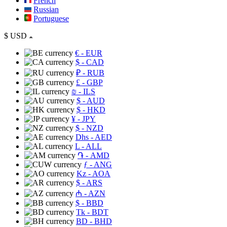
French
Russian
Portuguese
$
USD
€
- EUR
$
- CAD
₽
- RUB
£
- GBP
₪
- ILS
$
- AUD
$
- HKD
¥
- JPY
$
- NZD
Dhs
- AED
L
- ALL
֏
- AMD
ƒ
- ANG
Kz
- AOA
$
- ARS
₼
- AZN
$
- BBD
Tk
- BDT
BD
- BHD