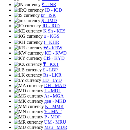
₹
- INR
ID
- IQD
kr
- ISK
$
- JMD
JD
- JOD
K Sh
- KES
⃀
- KGS
៛
- KHR
₩
- KRW
KD
- KWD
CI$
- KYD
₸
- KZT
£
- LBP
Rs
- LKR
LD
- LYD
DH
- MAD
L
- MDL
Ar
- MGA
ден
- MKD
K
- MMK
₮
- MNT
P
- MOP
UM
- MRU
Mau
- MUR