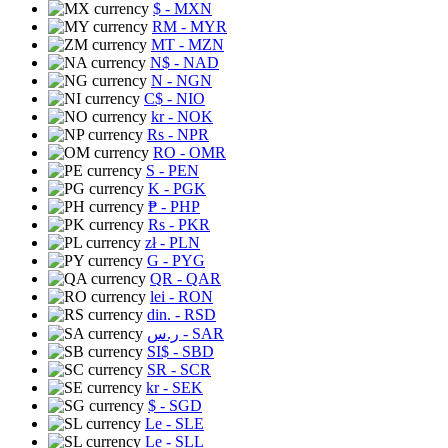
$
- MXN
RM
- MYR
MT
- MZN
N$
- NAD
N
- NGN
C$
- NIO
kr
- NOK
Rs
- NPR
RO
- OMR
S
- PEN
K
- PGK
₱
- PHP
Rs
- PKR
zł
- PLN
G
- PYG
QR
- QAR
lei
- RON
din.
- RSD
ر.س
- SAR
SI$
- SBD
SR
- SCR
kr
- SEK
$
- SGD
Le
- SLE
Le
- SLL