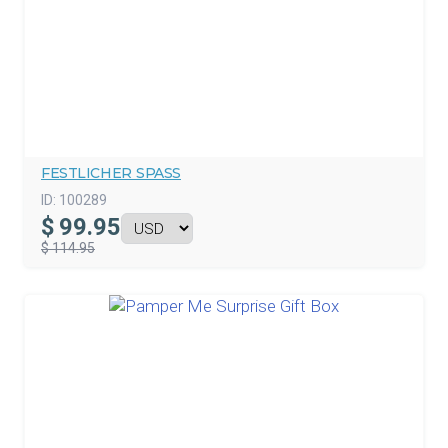
FESTLICHER SPASS
ID:
100289
$
99.95
$ 114.95