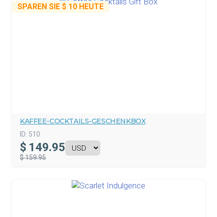
SPAREN SIE
$ 10
HEUTE
KAFFEE-COCKTAILS-GESCHENKBOX
ID:
510
$
149.95
$ 159.95