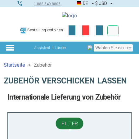
DE
$
USD
1-888-549-8805
Firmen- & G
Bestellung verfolgen
Komplettes Too
Assistent
Länder
Startseite
Zubehör
ZUBEHÖR VERSCHICKEN LASSEN
Internationale Lieferung von Zubehör
FILTER