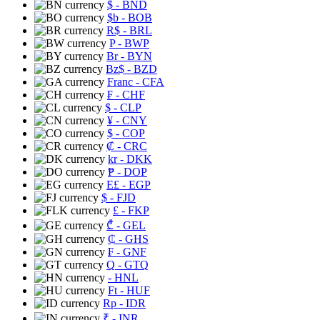
$
- BND
$b
- BOB
R$
- BRL
P
- BWP
Br
- BYN
Bz$
- BZD
Franc
- CFA
₣
- CHF
$
- CLP
¥
- CNY
$
- COP
₡
- CRC
kr
- DKK
₱
- DOP
E£
- EGP
$
- FJD
£
- FKP
₾
- GEL
₵
- GHS
₣
- GNF
Q
- GTQ
- HNL
Ft
- HUF
Rp
- IDR
₹
- INR