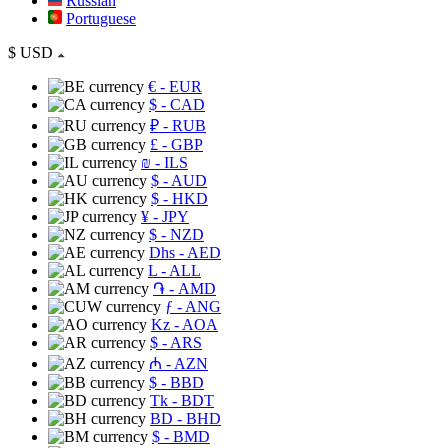
Russian
Portuguese
$
USD
€
- EUR
$
- CAD
₽
- RUB
£
- GBP
₪
- ILS
$
- AUD
$
- HKD
¥
- JPY
$
- NZD
Dhs
- AED
L
- ALL
֏
- AMD
ƒ
- ANG
Kz
- AOA
$
- ARS
₼
- AZN
$
- BBD
Tk
- BDT
BD
- BHD
$
- BMD