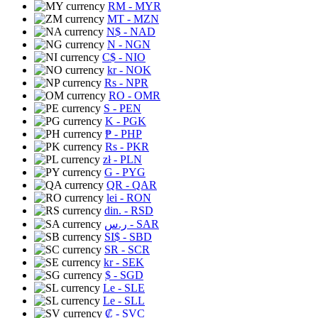
RM
- MYR
MT
- MZN
N$
- NAD
N
- NGN
C$
- NIO
kr
- NOK
Rs
- NPR
RO
- OMR
S
- PEN
K
- PGK
₱
- PHP
Rs
- PKR
zł
- PLN
G
- PYG
QR
- QAR
lei
- RON
din.
- RSD
ر.س
- SAR
SI$
- SBD
SR
- SCR
kr
- SEK
$
- SGD
Le
- SLE
Le
- SLL
₡
- SVC