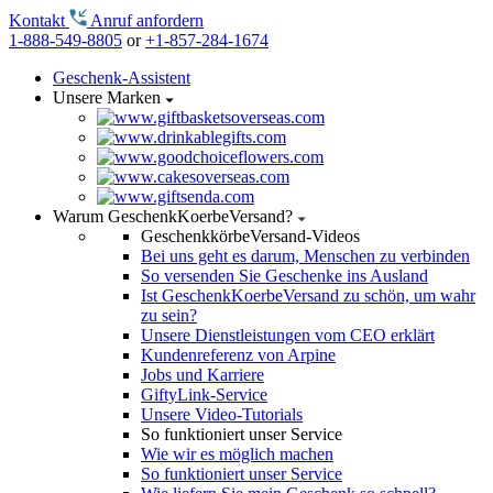
Kontakt
Anruf anfordern
1-888-549-8805
or
+1-857-284-1674
Geschenk-Assistent
Unsere Marken
Warum GeschenkKoerbeVersand?
GeschenkkörbeVersand-Videos
Bei uns geht es darum, Menschen zu verbinden
So versenden Sie Geschenke ins Ausland
Ist GeschenkKoerbeVersand zu schön, um wahr
zu sein?
Unsere Dienstleistungen vom CEO erklärt
Kundenreferenz von Arpine
Jobs und Karriere
GiftyLink-Service
Unsere Video-Tutorials
So funktioniert unser Service
Wie wir es möglich machen
So funktioniert unser Service