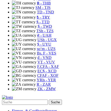
฿
- THB
ЅМ
- TJS
TD
- TND
₺
- TRY
$
- TTD
$
- TWD
TSh
- TZS
₴
- UAH
USh
- UGX
$
- UYU
soʻm
- UZS
Bs. F
- VES
₫
- VND
VT
- VUV
F.CFA
- XAF
EC$
- XCD
CFAF
- XOF
YRls
- YER
R
- ZAR
ZK
- ZMW
Suche
Firmen- & Großbestellungen