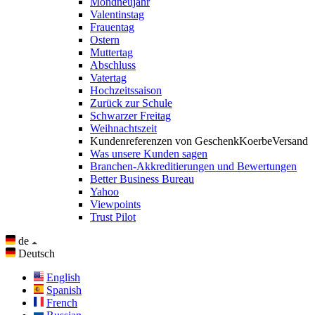
Mondneujahr
Valentinstag
Frauentag
Ostern
Muttertag
Abschluss
Vatertag
Hochzeitssaison
Zurück zur Schule
Schwarzer Freitag
Weihnachtszeit
Kundenreferenzen von GeschenkKoerbeVersand
Was unsere Kunden sagen
Branchen-Akkreditierungen und Bewertungen
Better Business Bureau
Yahoo
Viewpoints
Trust Pilot
de
Deutsch
English
Spanish
French