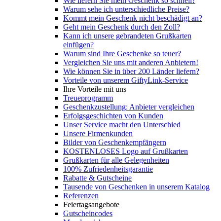
Wie liefern Sie mein Geschenk so schnell?
Warum sehe ich unterschiedliche Preise?
Kommt mein Geschenk nicht beschädigt an?
Geht mein Geschenk durch den Zoll?
Kann ich unsere gebrandeten Grußkarten
einfügen?
Warum sind Ihre Geschenke so teuer?
Vergleichen Sie uns mit anderen Anbietern!
Wie können Sie in über 200 Länder liefern?
Vorteile von unserem GiftyLink-Service
Ihre Vorteile mit uns
Treueprogramm
Geschenkzustellung: Anbieter vergleichen
Erfolgsgeschichten von Kunden
Unser Service macht den Unterschied
Unsere Firmenkunden
Bilder von Geschenkempfängern
KOSTENLOSES Logo auf Grußkarten
Grußkarten für alle Gelegenheiten
100% Zufriedenheitsgarantie
Rabatte & Gutscheine
Tausende von Geschenken in unserem Katalog
Referenzen
Feiertagsangebote
Gutscheincodes