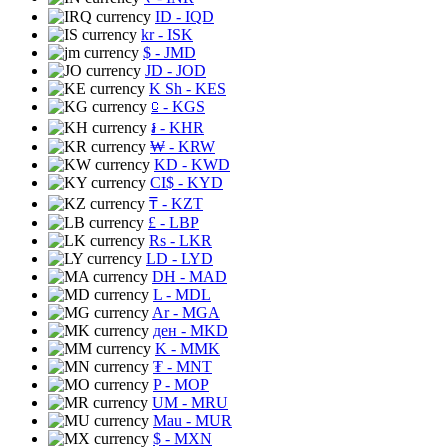
ID
- IQD
kr
- ISK
$
- JMD
JD
- JOD
K Sh
- KES
⃀
- KGS
៛
- KHR
₩
- KRW
KD
- KWD
CI$
- KYD
₸
- KZT
£
- LBP
Rs
- LKR
LD
- LYD
DH
- MAD
L
- MDL
Ar
- MGA
ден
- MKD
K
- MMK
₮
- MNT
P
- MOP
UM
- MRU
Mau
- MUR
$
- MXN