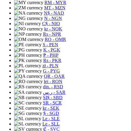
RM
- MYR
MT
- MZN
N$
- NAD
N
- NGN
C$
- NIO
kr
- NOK
Rs
- NPR
RO
- OMR
S
- PEN
K
- PGK
₱
- PHP
Rs
- PKR
zł
- PLN
G
- PYG
QR
- QAR
lei
- RON
din.
- RSD
ر.س
- SAR
SI$
- SBD
SR
- SCR
kr
- SEK
$
- SGD
Le
- SLE
Le
- SLL
₡
- SVC