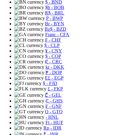
$
- BND
$b
- BOB
R$
- BRL
P
- BWP
Br
- BYN
Bz$
- BZD
Franc
- CFA
₣
- CHF
$
- CLP
¥
- CNY
$
- COP
₡
- CRC
kr
- DKK
₱
- DOP
E£
- EGP
$
- FJD
£
- FKP
₾
- GEL
₵
- GHS
₣
- GNF
Q
- GTQ
- HNL
Ft
- HUF
Rp
- IDR
₹
- INR