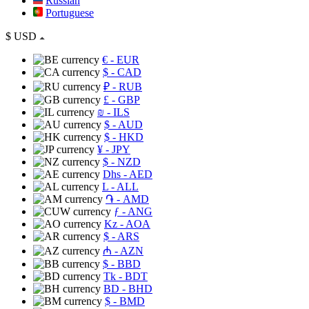
Russian
Portuguese
$
USD
€
- EUR
$
- CAD
₽
- RUB
£
- GBP
₪
- ILS
$
- AUD
$
- HKD
¥
- JPY
$
- NZD
Dhs
- AED
L
- ALL
֏
- AMD
ƒ
- ANG
Kz
- AOA
$
- ARS
₼
- AZN
$
- BBD
Tk
- BDT
BD
- BHD
$
- BMD