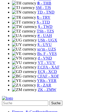
฿
- THB
ЅМ
- TJS
TD
- TND
₺
- TRY
$
- TTD
$
- TWD
TSh
- TZS
₴
- UAH
USh
- UGX
$
- UYU
soʻm
- UZS
Bs. F
- VES
₫
- VND
VT
- VUV
F.CFA
- XAF
EC$
- XCD
CFAF
- XOF
YRls
- YER
R
- ZAR
ZK
- ZMW
Suche
Firmen- & Großbestellungen