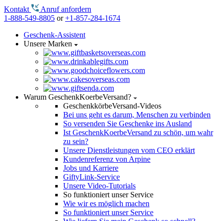
Kontakt
Anruf anfordern
1-888-549-8805
or
+1-857-284-1674
Geschenk-Assistent
Unsere Marken
Warum GeschenkKoerbeVersand?
GeschenkkörbeVersand-Videos
Bei uns geht es darum, Menschen zu verbinden
So versenden Sie Geschenke ins Ausland
Ist GeschenkKoerbeVersand zu schön, um wahr
zu sein?
Unsere Dienstleistungen vom CEO erklärt
Kundenreferenz von Arpine
Jobs und Karriere
GiftyLink-Service
Unsere Video-Tutorials
So funktioniert unser Service
Wie wir es möglich machen
So funktioniert unser Service