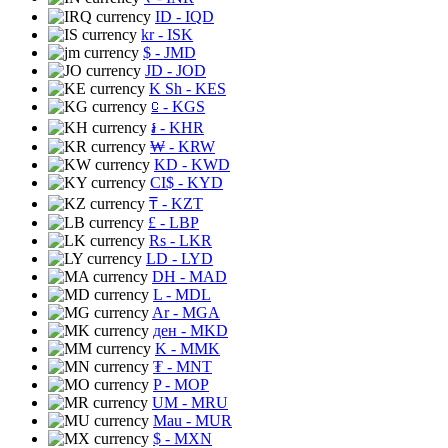
ID
- IQD
kr
- ISK
$
- JMD
JD
- JOD
K Sh
- KES
⃀
- KGS
៛
- KHR
₩
- KRW
KD
- KWD
CI$
- KYD
₸
- KZT
£
- LBP
Rs
- LKR
LD
- LYD
DH
- MAD
L
- MDL
Ar
- MGA
ден
- MKD
K
- MMK
₮
- MNT
P
- MOP
UM
- MRU
Mau
- MUR
$
- MXN