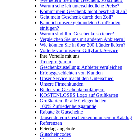
Wie liefern Sie mein Geschenk so schnell?
Warum sehe ich unterschiedliche Preise?
Kommt mein Geschenk nicht beschädigt an?
Geht mein Geschenk durch den Zoll?
Kann ich unsere gebrandeten Grußkarten
einfügen?
Warum sind Ihre Geschenke so teuer?
Vergleichen Sie uns mit anderen Anbietern!
Wie können Sie in über 200 Länder liefern?
Vorteile von unserem GiftyLink-Service
Ihre Vorteile mit uns
Treueprogramm
Geschenkzustellung: Anbieter vergleichen
Erfolgsgeschichten von Kunden
Unser Service macht den Unterschied
Unsere Firmenkunden
Bilder von Geschenkempfängern
KOSTENLOSES Logo auf Grußkarten
Grußkarten für alle Gelegenheiten
100% Zufriedenheitsgarantie
Rabatte & Gutscheine
Tausende von Geschenken in unserem Katalog
Referenzen
Feiertagsangebote
Gutscheincodes