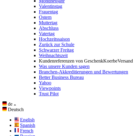
Mondneujahr
Valentinstag
Frauentag
Ostern
Muttertag
Abschluss
Vatertag
Hochzeitssaison
Zurück zur Schule
Schwarzer Freitag
Weihnachtszeit
Kundenreferenzen von GeschenkKoerbeVersand
Was unsere Kunden sagen
Branchen-Akkreditierungen und Bewertungen
Better Business Bureau
Yahoo
Viewpoints
Trust Pilot
de
Deutsch
English
Spanish
French