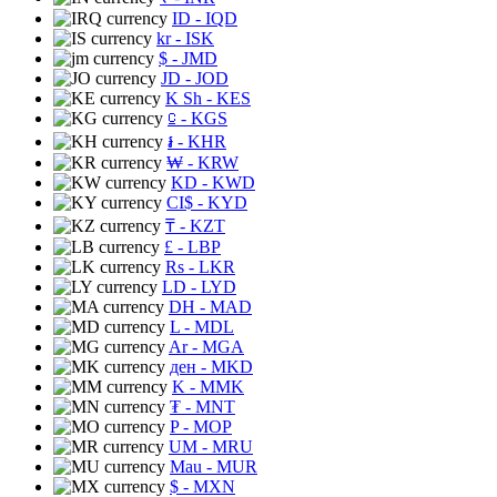
ID
- IQD
kr
- ISK
$
- JMD
JD
- JOD
K Sh
- KES
⃀
- KGS
៛
- KHR
₩
- KRW
KD
- KWD
CI$
- KYD
₸
- KZT
£
- LBP
Rs
- LKR
LD
- LYD
DH
- MAD
L
- MDL
Ar
- MGA
ден
- MKD
K
- MMK
₮
- MNT
P
- MOP
UM
- MRU
Mau
- MUR
$
- MXN