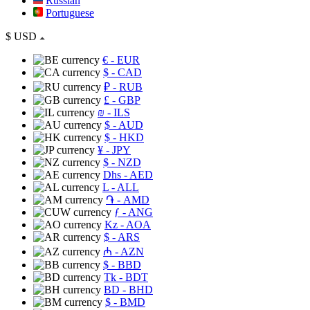
Russian
Portuguese
$
USD
€
- EUR
$
- CAD
₽
- RUB
£
- GBP
₪
- ILS
$
- AUD
$
- HKD
¥
- JPY
$
- NZD
Dhs
- AED
L
- ALL
֏
- AMD
ƒ
- ANG
Kz
- AOA
$
- ARS
₼
- AZN
$
- BBD
Tk
- BDT
BD
- BHD
$
- BMD