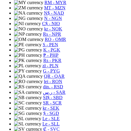
RM
- MYR
MT
- MZN
N$
- NAD
N
- NGN
C$
- NIO
kr
- NOK
Rs
- NPR
RO
- OMR
S
- PEN
K
- PGK
₱
- PHP
Rs
- PKR
zł
- PLN
G
- PYG
QR
- QAR
lei
- RON
din.
- RSD
ر.س
- SAR
SI$
- SBD
SR
- SCR
kr
- SEK
$
- SGD
Le
- SLE
Le
- SLL
₡
- SVC