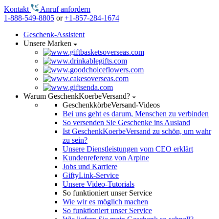
Kontakt
Anruf anfordern
1-888-549-8805
or
+1-857-284-1674
Geschenk-Assistent
Unsere Marken
Warum GeschenkKoerbeVersand?
GeschenkkörbeVersand-Videos
Bei uns geht es darum, Menschen zu verbinden
So versenden Sie Geschenke ins Ausland
Ist GeschenkKoerbeVersand zu schön, um wahr
zu sein?
Unsere Dienstleistungen vom CEO erklärt
Kundenreferenz von Arpine
Jobs und Karriere
GiftyLink-Service
Unsere Video-Tutorials
So funktioniert unser Service
Wie wir es möglich machen
So funktioniert unser Service