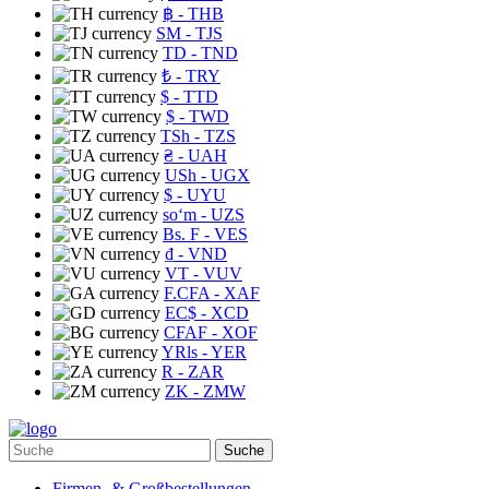
฿
- THB
ЅМ
- TJS
TD
- TND
₺
- TRY
$
- TTD
$
- TWD
TSh
- TZS
₴
- UAH
USh
- UGX
$
- UYU
soʻm
- UZS
Bs. F
- VES
₫
- VND
VT
- VUV
F.CFA
- XAF
EC$
- XCD
CFAF
- XOF
YRls
- YER
R
- ZAR
ZK
- ZMW
Suche
Firmen- & Großbestellungen