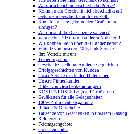
Wie liefern Sie mein Geschenk so schnell?
Warum sehe ich unterschiedliche Preise?
Kommt mein Geschenk nicht beschädigt an?
Geht mein Geschenk durch den Zoll?
Kann ich unsere gebrandeten Grußkarten
einfügen?
Warum sind Ihre Geschenke so teuer?
Vergleichen Sie uns mit anderen Anbietern!
Wie können Sie in über 200 Länder liefern?
Vorteile von unserem GiftyLink-Service
Ihre Vorteile mit uns
Treueprogramm
Geschenkzustellung: Anbieter vergleichen
Erfolgsgeschichten von Kunden
Unser Service macht den Unterschied
Unsere Firmenkunden
Bilder von Geschenkempfängern
KOSTENLOSES Logo auf Grußkarten
Grußkarten für alle Gelegenheiten
100% Zufriedenheitsgarantie
Rabatte & Gutscheine
Tausende von Geschenken in unserem Katalog
Referenzen
Feiertagsangebote
Gutscheincodes