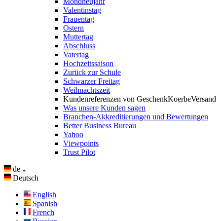
Mondneujahr
Valentinstag
Frauentag
Ostern
Muttertag
Abschluss
Vatertag
Hochzeitssaison
Zurück zur Schule
Schwarzer Freitag
Weihnachtszeit
Kundenreferenzen von GeschenkKoerbeVersand
Was unsere Kunden sagen
Branchen-Akkreditierungen und Bewertungen
Better Business Bureau
Yahoo
Viewpoints
Trust Pilot
de
Deutsch
English
Spanish
French