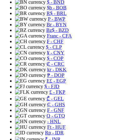
$
- BND
$b
- BOB
R$
- BRL
P
- BWP
Br
- BYN
Bz$
- BZD
Franc
- CFA
₣
- CHF
$
- CLP
¥
- CNY
$
- COP
₡
- CRC
kr
- DKK
₱
- DOP
E£
- EGP
$
- FJD
£
- FKP
₾
- GEL
₵
- GHS
₣
- GNF
Q
- GTQ
- HNL
Ft
- HUF
Rp
- IDR
₹
- INR