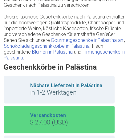
Geschenk nach Palästina zu verschicken.
Unsere luxuriöse Geschenkkörbe nach Palästina enthalten
nur die hochwertigen Qualitätsprodukte, Champagner und
importierte Weine, köstliche Käsesorten, frische Früchte
und verschiedene Geschenke für ernsthafte Genießer.
Sehen Sie sich unsere
Gourmetgeschenke inPalästina an
,
Schokoladengeschenkkörbe in Palästina
, frisch
geschnittene
Blumen in Palästina
und
Firmengeschenke in
Palästina
.
Geschenkkörbe in Palästina
Nächste Lieferzeit in Palästina
in 1-2 Werktagen
Versandkosten
$ 27.00 (USD)