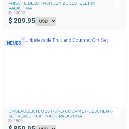
FRISCHE BELOHNUNGEN ZUGESTELLT IN
PALÄSTINA
ID:
10092
$
209.95
NEUES
UNGLAUBLICH, OBST-UND GOURMET-GESCHENK-
SET VERSCHICKT NACH PALÄSTINA
ID:
1800
$
859.95