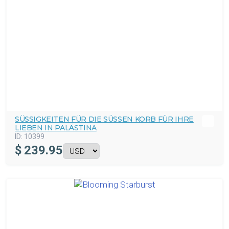
SÜSSIGKEITEN FÜR DIE SÜSSEN KORB FÜR IHRE LI
EBEN IN PALÄSTINA
ID:
10399
$
239.95