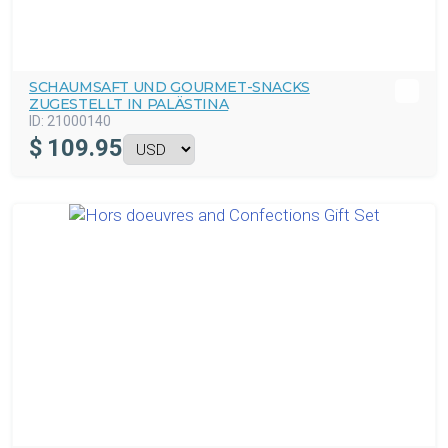
SCHAUMSAFT UND GOURMET-SNACKS
ZUGESTELLT IN PALÄSTINA
ID:
21000140
$
109.95