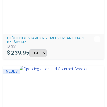
BLÜHENDE STARBURST MIT VERSAND NACH
PALÄSTINA
ID:
351
$
239.95
NEUES