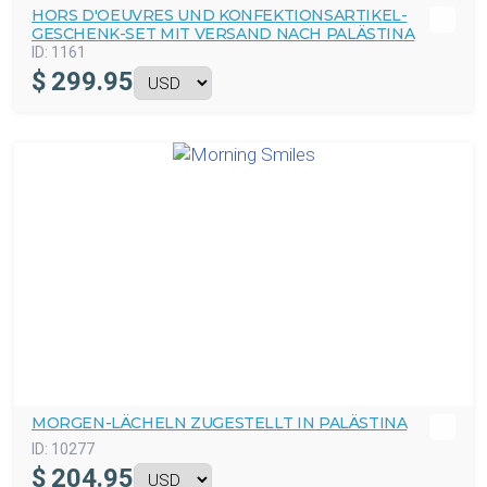
HORS D'OEUVRES UND KONFEKTIONSARTIKEL-
GESCHENK-SET MIT VERSAND NACH PALÄSTINA
ID:
1161
$
299.95
MORGEN-LÄCHELN ZUGESTELLT IN PALÄSTINA
ID:
10277
$
204.95