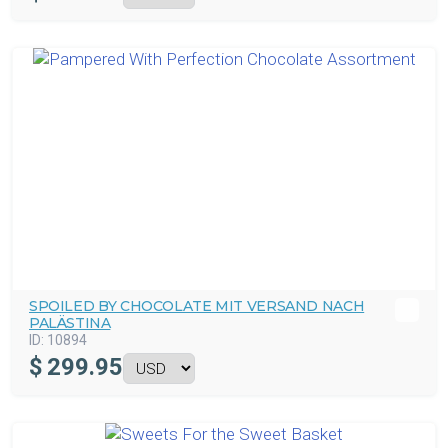
SPOILED BY CHOCOLATE MIT VERSAND NACH
PALÄSTINA
ID:
10894
$
299.95