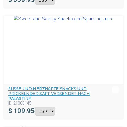
SÜSSE UND HERZHAFTE SNACKS UND P
RICKELNDER SAFT VERSENDET NACH P
ALÄSTINA
ID:
21000145
$
109.95