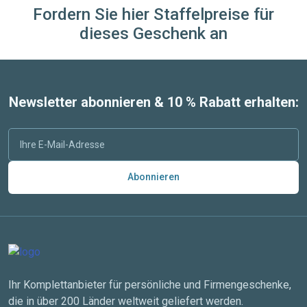
Fordern Sie hier Staffelpreise für
dieses Geschenk an
Newsletter abonnieren & 10 % Rabatt erhalten:
Abonnieren
Ihr Komplettanbieter für persönliche und Firmengeschenke,
die in über 200 Länder weltweit geliefert werden.