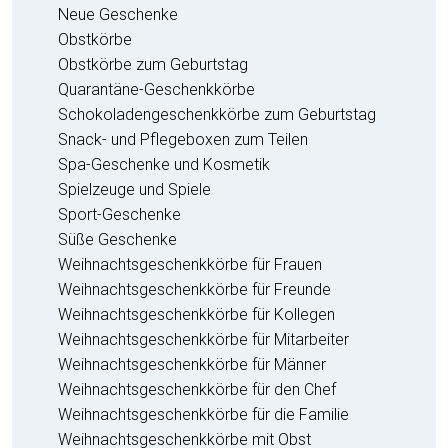
Neue Geschenke
Obstkörbe
Obstkörbe zum Geburtstag
Quarantäne-Geschenkkörbe
Schokoladengeschenkkörbe zum Geburtstag
Snack- und Pflegeboxen zum Teilen
Spa-Geschenke und Kosmetik
Spielzeuge und Spiele
Sport-Geschenke
Süße Geschenke
Weihnachtsgeschenkkörbe für Frauen
Weihnachtsgeschenkkörbe für Freunde
Weihnachtsgeschenkkörbe für Kollegen
Weihnachtsgeschenkkörbe für Mitarbeiter
Weihnachtsgeschenkkörbe für Männer
Weihnachtsgeschenkkörbe für den Chef
Weihnachtsgeschenkkörbe für die Familie
Weihnachtsgeschenkkörbe mit Obst