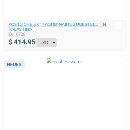
KÖSTLICHE EXTRAORDINAIRE ZUGESTELLT IN
PALÄSTINA
ID:
10726
$
414.95
NEUES