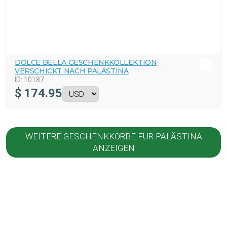
DOLCE BELLA GESCHENKKOLLEKTION
VERSCHICKT NACH PALÄSTINA
ID:
10187
$
174.95
WEITERE GESCHENKKÖRBE FÜR PALÄSTINA
ANZEIGEN