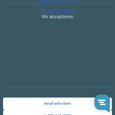
Wir akzeptieren
Anruf anfordern