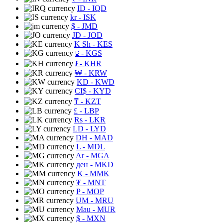
ID
- IQD
kr
- ISK
$
- JMD
JD
- JOD
K Sh
- KES
⃀
- KGS
៛
- KHR
₩
- KRW
KD
- KWD
CI$
- KYD
₸
- KZT
£
- LBP
Rs
- LKR
LD
- LYD
DH
- MAD
L
- MDL
Ar
- MGA
ден
- MKD
K
- MMK
₮
- MNT
P
- MOP
UM
- MRU
Mau
- MUR
$
- MXN