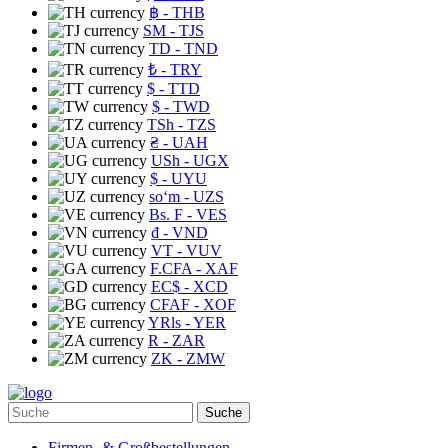
฿
- THB
ЅМ
- TJS
TD
- TND
₺
- TRY
$
- TTD
$
- TWD
TSh
- TZS
₴
- UAH
USh
- UGX
$
- UYU
soʻm
- UZS
Bs. F
- VES
₫
- VND
VT
- VUV
F.CFA
- XAF
EC$
- XCD
CFAF
- XOF
YRls
- YER
R
- ZAR
ZK
- ZMW
Suche
Firmen- & Großbestellungen