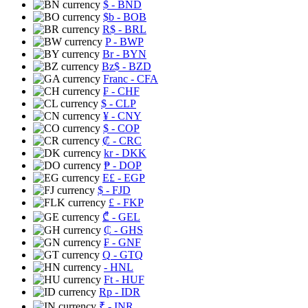
$
- BND
$b
- BOB
R$
- BRL
P
- BWP
Br
- BYN
Bz$
- BZD
Franc
- CFA
₣
- CHF
$
- CLP
¥
- CNY
$
- COP
₡
- CRC
kr
- DKK
₱
- DOP
E£
- EGP
$
- FJD
£
- FKP
₾
- GEL
₵
- GHS
₣
- GNF
Q
- GTQ
- HNL
Ft
- HUF
Rp
- IDR
₹
- INR