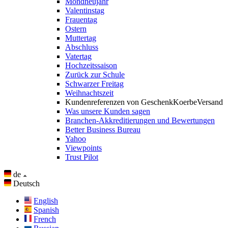
Mondneujahr
Valentinstag
Frauentag
Ostern
Muttertag
Abschluss
Vatertag
Hochzeitssaison
Zurück zur Schule
Schwarzer Freitag
Weihnachtszeit
Kundenreferenzen von GeschenkKoerbeVersand
Was unsere Kunden sagen
Branchen-Akkreditierungen und Bewertungen
Better Business Bureau
Yahoo
Viewpoints
Trust Pilot
de
Deutsch
English
Spanish
French