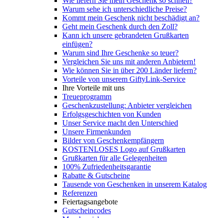
Wie liefern Sie mein Geschenk so schnell?
Warum sehe ich unterschiedliche Preise?
Kommt mein Geschenk nicht beschädigt an?
Geht mein Geschenk durch den Zoll?
Kann ich unsere gebrandeten Grußkarten
einfügen?
Warum sind Ihre Geschenke so teuer?
Vergleichen Sie uns mit anderen Anbietern!
Wie können Sie in über 200 Länder liefern?
Vorteile von unserem GiftyLink-Service
Ihre Vorteile mit uns
Treueprogramm
Geschenkzustellung: Anbieter vergleichen
Erfolgsgeschichten von Kunden
Unser Service macht den Unterschied
Unsere Firmenkunden
Bilder von Geschenkempfängern
KOSTENLOSES Logo auf Grußkarten
Grußkarten für alle Gelegenheiten
100% Zufriedenheitsgarantie
Rabatte & Gutscheine
Tausende von Geschenken in unserem Katalog
Referenzen
Feiertagsangebote
Gutscheincodes