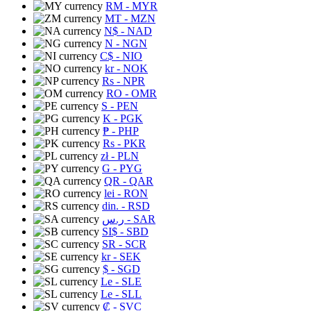
RM
- MYR
MT
- MZN
N$
- NAD
N
- NGN
C$
- NIO
kr
- NOK
Rs
- NPR
RO
- OMR
S
- PEN
K
- PGK
₱
- PHP
Rs
- PKR
zł
- PLN
G
- PYG
QR
- QAR
lei
- RON
din.
- RSD
ر.س
- SAR
SI$
- SBD
SR
- SCR
kr
- SEK
$
- SGD
Le
- SLE
Le
- SLL
₡
- SVC