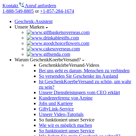
Kontakt
Anruf anfordern
1-888-549-8805
or
+1-857-284-1674
Geschenk-Assistent
Unsere Marken
Warum GeschenkKoerbeVersand?
GeschenkkörbeVersand-Videos
Bei uns geht es darum, Menschen zu verbinden
So versenden Sie Geschenke ins Ausland
Ist GeschenkKoerbeVersand zu schön, um wahr
zu sein?
Unsere Dienstleistungen vom CEO erklärt
Kundenreferenz von Arpine
Jobs und Karriere
GiftyLink-Service
Unsere Video-Tutorials
So funktioniert unser Service
Wie wir es möglich machen
So funktioniert unser Service