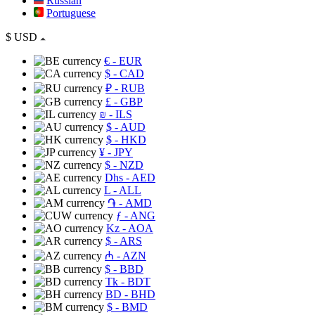
Russian
Portuguese
$
USD
€
- EUR
$
- CAD
₽
- RUB
£
- GBP
₪
- ILS
$
- AUD
$
- HKD
¥
- JPY
$
- NZD
Dhs
- AED
L
- ALL
֏
- AMD
ƒ
- ANG
Kz
- AOA
$
- ARS
₼
- AZN
$
- BBD
Tk
- BDT
BD
- BHD
$
- BMD