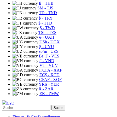
฿
- THB
ЅМ
- TJS
TD
- TND
₺
- TRY
$
- TTD
$
- TWD
TSh
- TZS
₴
- UAH
USh
- UGX
$
- UYU
soʻm
- UZS
Bs. F
- VES
₫
- VND
VT
- VUV
F.CFA
- XAF
EC$
- XCD
CFAF
- XOF
YRls
- YER
R
- ZAR
ZK
- ZMW
Suche
Firmen- & Großbestellungen