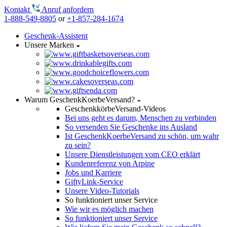
Kontakt
Anruf anfordern
1-888-549-8805
or
+1-857-284-1674
Geschenk-Assistent
Unsere Marken
Warum GeschenkKoerbeVersand?
GeschenkkörbeVersand-Videos
Bei uns geht es darum, Menschen zu verbinden
So versenden Sie Geschenke ins Ausland
Ist GeschenkKoerbeVersand zu schön, um wahr
zu sein?
Unsere Dienstleistungen vom CEO erklärt
Kundenreferenz von Arpine
Jobs und Karriere
GiftyLink-Service
Unsere Video-Tutorials
So funktioniert unser Service
Wie wir es möglich machen
So funktioniert unser Service