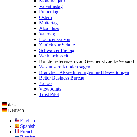
Mondneujahr
Valentinstag
Frauentag
Ostern
Muttertag
Abschluss
Vatertag
Hochzeitssaison
Zurück zur Schule
Schwarzer Freitag
Weihnachtszeit
Kundenreferenzen von GeschenkKoerbeVersand
Was unsere Kunden sagen
Branchen-Akkreditierungen und Bewertungen
Better Business Bureau
Yahoo
Viewpoints
Trust Pilot
de
Deutsch
English
Spanish
French