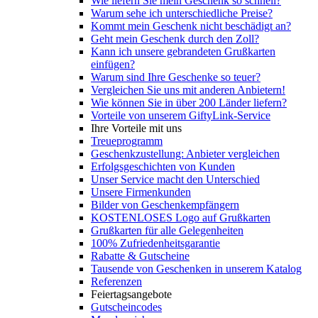
Wie liefern Sie mein Geschenk so schnell?
Warum sehe ich unterschiedliche Preise?
Kommt mein Geschenk nicht beschädigt an?
Geht mein Geschenk durch den Zoll?
Kann ich unsere gebrandeten Grußkarten
einfügen?
Warum sind Ihre Geschenke so teuer?
Vergleichen Sie uns mit anderen Anbietern!
Wie können Sie in über 200 Länder liefern?
Vorteile von unserem GiftyLink-Service
Ihre Vorteile mit uns
Treueprogramm
Geschenkzustellung: Anbieter vergleichen
Erfolgsgeschichten von Kunden
Unser Service macht den Unterschied
Unsere Firmenkunden
Bilder von Geschenkempfängern
KOSTENLOSES Logo auf Grußkarten
Grußkarten für alle Gelegenheiten
100% Zufriedenheitsgarantie
Rabatte & Gutscheine
Tausende von Geschenken in unserem Katalog
Referenzen
Feiertagsangebote
Gutscheincodes