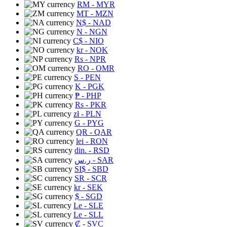
RM
- MYR
MT
- MZN
N$
- NAD
N
- NGN
C$
- NIO
kr
- NOK
Rs
- NPR
RO
- OMR
S
- PEN
K
- PGK
₱
- PHP
Rs
- PKR
zł
- PLN
G
- PYG
QR
- QAR
lei
- RON
din.
- RSD
ر.س
- SAR
SI$
- SBD
SR
- SCR
kr
- SEK
$
- SGD
Le
- SLE
Le
- SLL
₡
- SVC