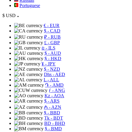
Russian
Portuguese
$
USD
€
- EUR
$
- CAD
₽
- RUB
£
- GBP
₪
- ILS
$
- AUD
$
- HKD
¥
- JPY
$
- NZD
Dhs
- AED
L
- ALL
֏
- AMD
ƒ
- ANG
Kz
- AOA
$
- ARS
₼
- AZN
$
- BBD
Tk
- BDT
BD
- BHD
$
- BMD