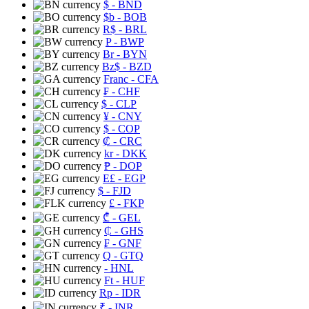
$
- BND
$b
- BOB
R$
- BRL
P
- BWP
Br
- BYN
Bz$
- BZD
Franc
- CFA
₣
- CHF
$
- CLP
¥
- CNY
$
- COP
₡
- CRC
kr
- DKK
₱
- DOP
E£
- EGP
$
- FJD
£
- FKP
₾
- GEL
₵
- GHS
₣
- GNF
Q
- GTQ
- HNL
Ft
- HUF
Rp
- IDR
₹
- INR