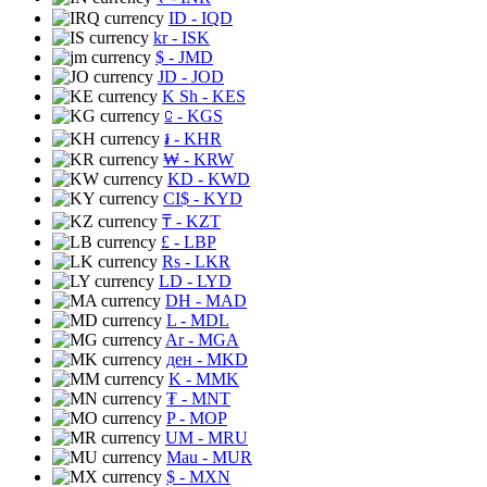
ID
- IQD
kr
- ISK
$
- JMD
JD
- JOD
K Sh
- KES
⃀
- KGS
៛
- KHR
₩
- KRW
KD
- KWD
CI$
- KYD
₸
- KZT
£
- LBP
Rs
- LKR
LD
- LYD
DH
- MAD
L
- MDL
Ar
- MGA
ден
- MKD
K
- MMK
₮
- MNT
P
- MOP
UM
- MRU
Mau
- MUR
$
- MXN