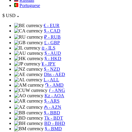
Russian
Portuguese
$
USD
€
- EUR
$
- CAD
₽
- RUB
£
- GBP
₪
- ILS
$
- AUD
$
- HKD
¥
- JPY
$
- NZD
Dhs
- AED
L
- ALL
֏
- AMD
ƒ
- ANG
Kz
- AOA
$
- ARS
₼
- AZN
$
- BBD
Tk
- BDT
BD
- BHD
$
- BMD