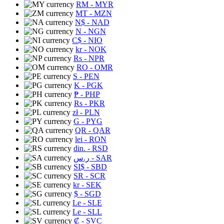
RM
- MYR
MT
- MZN
N$
- NAD
N
- NGN
C$
- NIO
kr
- NOK
Rs
- NPR
RO
- OMR
S
- PEN
K
- PGK
₱
- PHP
Rs
- PKR
zł
- PLN
G
- PYG
QR
- QAR
lei
- RON
din.
- RSD
ر.س
- SAR
SI$
- SBD
SR
- SCR
kr
- SEK
$
- SGD
Le
- SLE
Le
- SLL
₡
- SVC