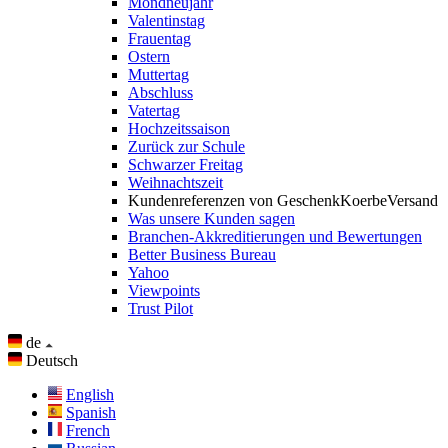
Mondneujahr
Valentinstag
Frauentag
Ostern
Muttertag
Abschluss
Vatertag
Hochzeitssaison
Zurück zur Schule
Schwarzer Freitag
Weihnachtszeit
Kundenreferenzen von GeschenkKoerbeVersand
Was unsere Kunden sagen
Branchen-Akkreditierungen und Bewertungen
Better Business Bureau
Yahoo
Viewpoints
Trust Pilot
de
Deutsch
English
Spanish
French