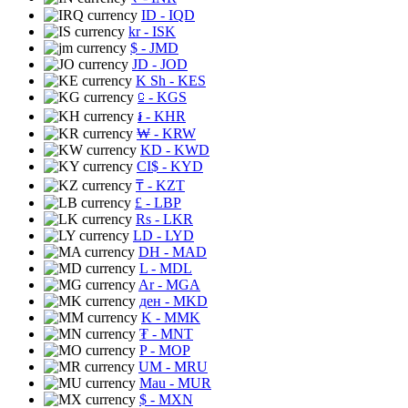
ID
- IQD
kr
- ISK
$
- JMD
JD
- JOD
K Sh
- KES
⃀
- KGS
៛
- KHR
₩
- KRW
KD
- KWD
CI$
- KYD
₸
- KZT
£
- LBP
Rs
- LKR
LD
- LYD
DH
- MAD
L
- MDL
Ar
- MGA
ден
- MKD
K
- MMK
₮
- MNT
P
- MOP
UM
- MRU
Mau
- MUR
$
- MXN