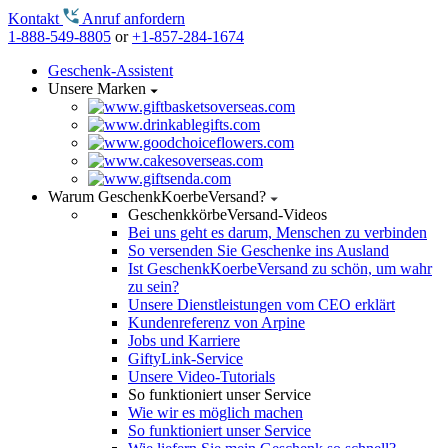
Kontakt
Anruf anfordern
1-888-549-8805
or
+1-857-284-1674
Geschenk-Assistent
Unsere Marken
Warum GeschenkKoerbeVersand?
GeschenkkörbeVersand-Videos
Bei uns geht es darum, Menschen zu verbinden
So versenden Sie Geschenke ins Ausland
Ist GeschenkKoerbeVersand zu schön, um wahr
zu sein?
Unsere Dienstleistungen vom CEO erklärt
Kundenreferenz von Arpine
Jobs und Karriere
GiftyLink-Service
Unsere Video-Tutorials
So funktioniert unser Service
Wie wir es möglich machen
So funktioniert unser Service