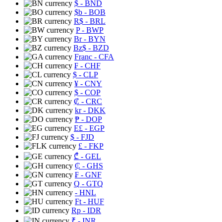
$
- BND
$b
- BOB
R$
- BRL
P
- BWP
Br
- BYN
Bz$
- BZD
Franc
- CFA
₣
- CHF
$
- CLP
¥
- CNY
$
- COP
₡
- CRC
kr
- DKK
₱
- DOP
E£
- EGP
$
- FJD
£
- FKP
₾
- GEL
₵
- GHS
₣
- GNF
Q
- GTQ
- HNL
Ft
- HUF
Rp
- IDR
₹
- INR