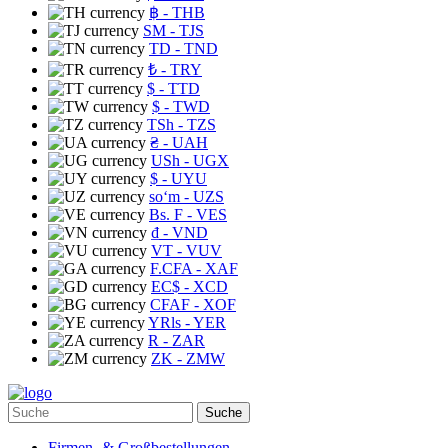
฿
- THB
ЅМ
- TJS
TD
- TND
₺
- TRY
$
- TTD
$
- TWD
TSh
- TZS
₴
- UAH
USh
- UGX
$
- UYU
soʻm
- UZS
Bs. F
- VES
₫
- VND
VT
- VUV
F.CFA
- XAF
EC$
- XCD
CFAF
- XOF
YRls
- YER
R
- ZAR
ZK
- ZMW
Suche
Firmen- & Großbestellungen