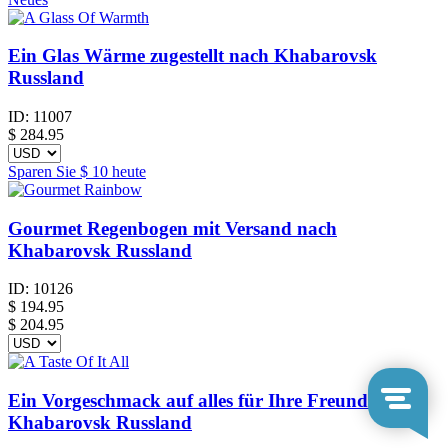
Ein Glas Wärme zugestellt nach Khabarovsk
Russland
ID:
11007
$
284.95
Sparen Sie
$ 10
heute
Gourmet Regenbogen mit Versand nach
Khabarovsk Russland
ID:
10126
$
194.95
$ 204.95
Ein Vorgeschmack auf alles für Ihre Freunde in
Khabarovsk Russland