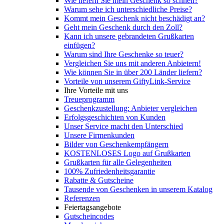
Wie liefern Sie mein Geschenk so schnell?
Warum sehe ich unterschiedliche Preise?
Kommt mein Geschenk nicht beschädigt an?
Geht mein Geschenk durch den Zoll?
Kann ich unsere gebrandeten Grußkarten
einfügen?
Warum sind Ihre Geschenke so teuer?
Vergleichen Sie uns mit anderen Anbietern!
Wie können Sie in über 200 Länder liefern?
Vorteile von unserem GiftyLink-Service
Ihre Vorteile mit uns
Treueprogramm
Geschenkzustellung: Anbieter vergleichen
Erfolgsgeschichten von Kunden
Unser Service macht den Unterschied
Unsere Firmenkunden
Bilder von Geschenkempfängern
KOSTENLOSES Logo auf Grußkarten
Grußkarten für alle Gelegenheiten
100% Zufriedenheitsgarantie
Rabatte & Gutscheine
Tausende von Geschenken in unserem Katalog
Referenzen
Feiertagsangebote
Gutscheincodes