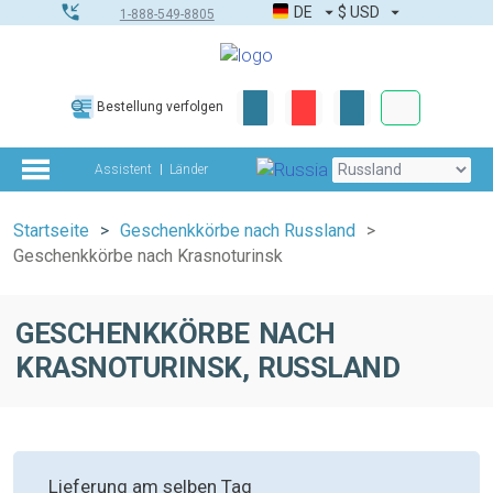
DE
$
USD
1-888-549-8805
Firmen- & G
Bestellung verfolgen
Komplettes Too
Assistent
Länder
Startseite
Geschenkkörbe nach Russland
Geschenkkörbe nach Krasnoturinsk
GESCHENKKÖRBE NACH
KRASNOTURINSK, RUSSLAND
Lieferung am selben Tag