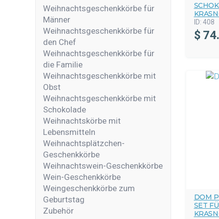
SCHOK
Weihnachtsgeschenkkörbe für
KRASN
Männer
ID:
408
Weihnachtsgeschenkkörbe für
$
74
den Chef
Weihnachtsgeschenkkörbe für
die Familie
Weihnachtsgeschenkkörbe mit
Obst
Weihnachtsgeschenkkörbe mit
Schokolade
Weihnachtskörbe mit
Lebensmitteln
Weihnachtsplätzchen-
Geschenkkörbe
Weihnachtswein-Geschenkkörbe
Wein-Geschenkkörbe
Weingeschenkkörbe zum
DOM P
Geburtstag
SET F
Zubehör
KRASN