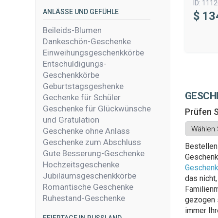
ID:
1112
ANLÄSSE UND GEFÜHLE
$
13
Beileids-Blumen
Dankeschön-Geschenke
Einweihungsgeschenkkörbe
Entschuldigungs-
Geschenkkörbe
Geburtstagsgeshenke
GESCH
Gechenke für Schüler
Geschenke für Glückwünsche
Prüfen S
und Gratulation
Geschenke ohne Anlass
Geschenke zum Abschluss
Bestelle
Gute Besserung-Geschenke
Geschenkk
Hochzeitsgeschenke
Geschenk
Jubiläumsgeschenkkörbe
das nicht
Romantische Geschenke
Familienm
Ruhestand-Geschenke
gezogen s
immer Ihr