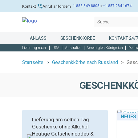
1-888-549-8805
or
+1-857-284-1674
Kontakt
Anruf anfordern
ANLASS
GESCHENKKÖRBE
KONTAKT 24/
Lieferung nach:
USA
Australien
Vereinigtes Königreich
Deuts
Startseite
Geschenkkörbe nach Russland
Gesc
GESCHENKK
NEUES
Lieferung am selben Tag
Geschenke ohne Alkohol
Heutige Gutscheincodes &