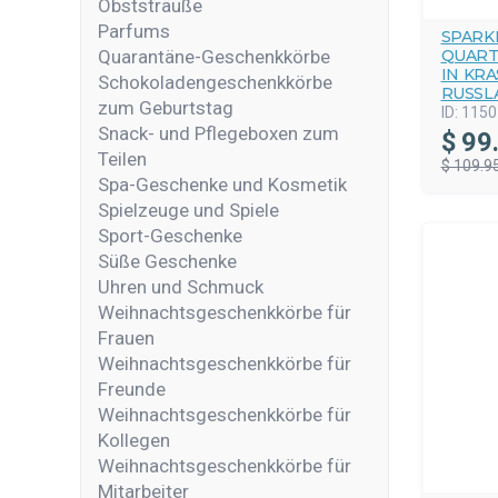
Obststräuße
Parfums
SPARK
Quarantäne-Geschenkkörbe
QUART
IN KR
Schokoladengeschenkkörbe
RUSSL
zum Geburtstag
ID:
1150
Snack- und Pflegeboxen zum
$
99
Teilen
$ 109.9
Spa-Geschenke und Kosmetik
Spielzeuge und Spiele
Sport-Geschenke
Süße Geschenke
Uhren und Schmuck
Weihnachtsgeschenkkörbe für
Frauen
Weihnachtsgeschenkkörbe für
Freunde
Weihnachtsgeschenkkörbe für
Kollegen
Weihnachtsgeschenkkörbe für
Mitarbeiter