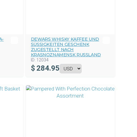
A-
DEWARS WHISKY KAFFEE UND
SÜSSIGKEITEN GESCHENK Z
UGESTELLT NACH K
RASNOZNAMENSK RUSSLAND
ID:
12034
$
284.95