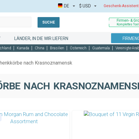
DE
$
USD
Geschenk-Assistent
Firmen- & Gr
SUCHE
Komplettes Tool
7
LÄNDER, IN DIE WIR LIEFERN
FIRMEN
chland
Kanada
China
Brasilien
Österreich
Guatemala
Vereinigte-Ara
henkkörbe nach Krasnoznamensk
ÖRBE NACH KRASNOZNAMENSK