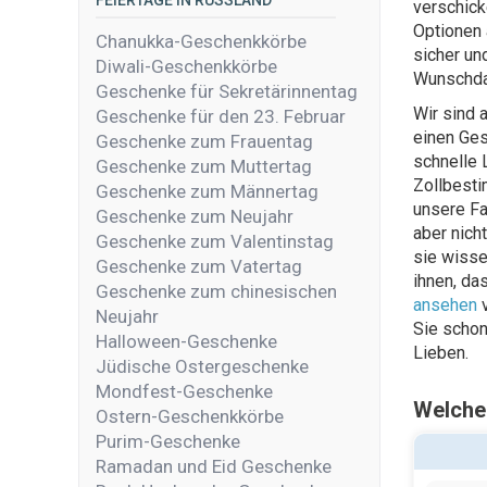
FEIERTAGE IN RUSSLAND
verschick
Optionen 
Chanukka-Geschenkkörbe
sicher un
Diwali-Geschenkkörbe
Wunschd
Geschenke für Sekretärinnentag
Wir sind a
Geschenke für den 23. Februar
einen Ges
Geschenke zum Frauentag
schnelle 
Geschenke zum Muttertag
Zollbesti
Geschenke zum Männertag
unsere Fa
Geschenke zum Neujahr
aber nich
Geschenke zum Valentinstag
sie wisse
Geschenke zum Vatertag
ihnen, das
Geschenke zum chinesischen
ansehen
v
Neujahr
Sie schon
Halloween-Geschenke
Lieben.
Jüdische Ostergeschenke
Mondfest-Geschenke
Welche
Ostern-Geschenkkörbe
Purim-Geschenke
Ramadan und Eid Geschenke