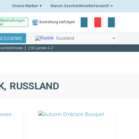
Unsere Marken
Warum GeschenkKoerbeVersand?
oßbestellungen
Bestellung verfolgen
kit
GESCHENKE
bische-Emirate
200 Länder A-Z
, RUSSLAND