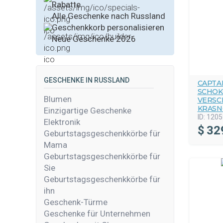
Rabatte
Alle Geschenke nach Russland
Geschenkkorb personalisieren
Neue Geschenke 2026
GESCHENKE IN RUSSLAND
CAPTA
SCHOK
Blumen
VERSC
KRASN
Einzigartige Geschenke
ID:
1205
Elektronik
$
32
Geburtstagsgeschenkkörbe für
Mama
Geburtstagsgeschenkkörbe für
Sie
Geburtstagsgeschenkkörbe für
ihn
Geschenk-Türme
Geschenke für Unternehmen