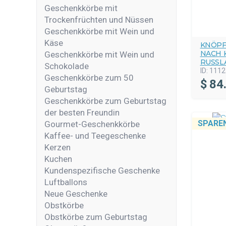
Geschenkkörbe mit
Trockenfrüchten und Nüssen
Geschenkkörbe mit Wein und
Käse
KNÖPF
NACH 
Geschenkkörbe mit Wein und
RUSSL
Schokolade
ID:
1112
Geschenkkörbe zum 50
$
84
Geburtstag
Geschenkkörbe zum Geburtstag
der besten Freundin
SPAREN
Gourmet-Geschenkkörbe
Kaffee- und Teegeschenke
Kerzen
Kuchen
Kundenspezifische Geschenke
Luftballons
Neue Geschenke
Obstkörbe
Obstkörbe zum Geburtstag