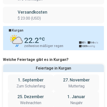
Versandkosten
$ 23.00 (USD)
Kurgan
MO. 10/08
c
22.2°
85
%
9.4
m/s
zeitweise mäßiger regen
1009
mmHg
Welche Feiertage gibt es in Kurgan?
Feiertage in Kurgan
1. September
27. November
Zum Schulanfang
Muttertag
25. Dezember
1. Januar
Weihnachten
Neujahr