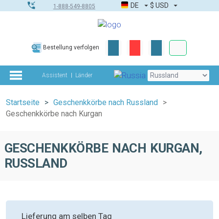
DE
$
USD
1-888-549-8805
Firmen- & G
Bestellung verfolgen
Komplettes Too
Assistent
Länder
Startseite
Geschenkkörbe nach Russland
Geschenkkörbe nach Kurgan
GESCHENKKÖRBE NACH KURGAN,
RUSSLAND
Lieferung am selben Tag