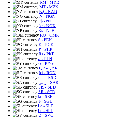
RM
- MYR
MT
- MZN
N$
- NAD
N
- NGN
C$
- NIO
kr
- NOK
Rs
- NPR
RO
- OMR
S
- PEN
K
- PGK
₱
- PHP
Rs
- PKR
zł
- PLN
G
- PYG
QR
- QAR
lei
- RON
din.
- RSD
ر.س
- SAR
SI$
- SBD
SR
- SCR
kr
- SEK
$
- SGD
Le
- SLE
Le
- SLL
₡
- SVC