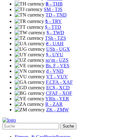
฿
- THB
ЅМ
- TJS
TD
- TND
₺
- TRY
$
- TTD
$
- TWD
TSh
- TZS
₴
- UAH
USh
- UGX
$
- UYU
soʻm
- UZS
Bs. F
- VES
₫
- VND
VT
- VUV
F.CFA
- XAF
EC$
- XCD
CFAF
- XOF
YRls
- YER
R
- ZAR
ZK
- ZMW
Suche
Firmen- & Großbestellungen