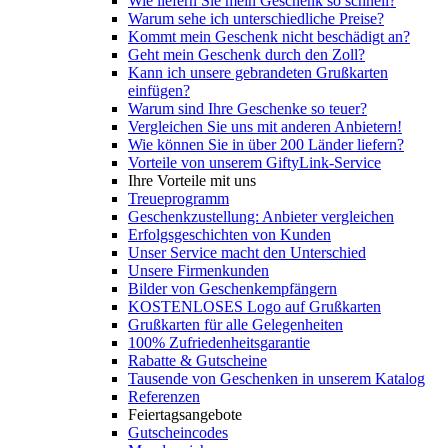
Wie liefern Sie mein Geschenk so schnell?
Warum sehe ich unterschiedliche Preise?
Kommt mein Geschenk nicht beschädigt an?
Geht mein Geschenk durch den Zoll?
Kann ich unsere gebrandeten Grußkarten
einfügen?
Warum sind Ihre Geschenke so teuer?
Vergleichen Sie uns mit anderen Anbietern!
Wie können Sie in über 200 Länder liefern?
Vorteile von unserem GiftyLink-Service
Ihre Vorteile mit uns
Treueprogramm
Geschenkzustellung: Anbieter vergleichen
Erfolgsgeschichten von Kunden
Unser Service macht den Unterschied
Unsere Firmenkunden
Bilder von Geschenkempfängern
KOSTENLOSES Logo auf Grußkarten
Grußkarten für alle Gelegenheiten
100% Zufriedenheitsgarantie
Rabatte & Gutscheine
Tausende von Geschenken in unserem Katalog
Referenzen
Feiertagsangebote
Gutscheincodes