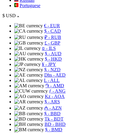
Russian
Portuguese
$
USD
€
- EUR
$
- CAD
₽
- RUB
£
- GBP
₪
- ILS
$
- AUD
$
- HKD
¥
- JPY
$
- NZD
Dhs
- AED
L
- ALL
֏
- AMD
ƒ
- ANG
Kz
- AOA
$
- ARS
₼
- AZN
$
- BBD
Tk
- BDT
BD
- BHD
$
- BMD