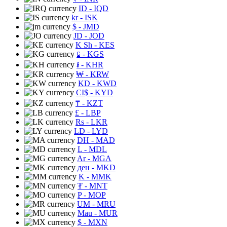
ID
- IQD
kr
- ISK
$
- JMD
JD
- JOD
K Sh
- KES
⃀
- KGS
៛
- KHR
₩
- KRW
KD
- KWD
CI$
- KYD
₸
- KZT
£
- LBP
Rs
- LKR
LD
- LYD
DH
- MAD
L
- MDL
Ar
- MGA
ден
- MKD
K
- MMK
₮
- MNT
P
- MOP
UM
- MRU
Mau
- MUR
$
- MXN