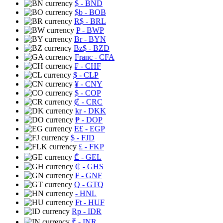
$
- BND
$b
- BOB
R$
- BRL
P
- BWP
Br
- BYN
Bz$
- BZD
Franc
- CFA
₣
- CHF
$
- CLP
¥
- CNY
$
- COP
₡
- CRC
kr
- DKK
₱
- DOP
E£
- EGP
$
- FJD
£
- FKP
₾
- GEL
₵
- GHS
₣
- GNF
Q
- GTQ
- HNL
Ft
- HUF
Rp
- IDR
₹
- INR