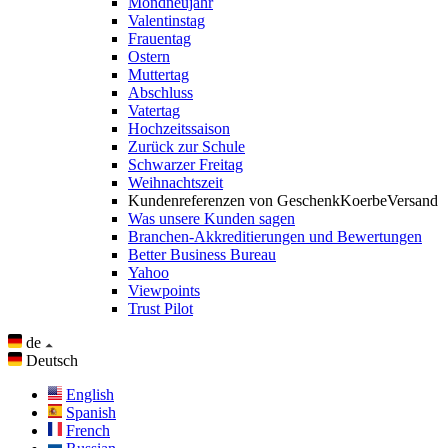
Mondneujahr
Valentinstag
Frauentag
Ostern
Muttertag
Abschluss
Vatertag
Hochzeitssaison
Zurück zur Schule
Schwarzer Freitag
Weihnachtszeit
Kundenreferenzen von GeschenkKoerbeVersand
Was unsere Kunden sagen
Branchen-Akkreditierungen und Bewertungen
Better Business Bureau
Yahoo
Viewpoints
Trust Pilot
de
Deutsch
English
Spanish
French