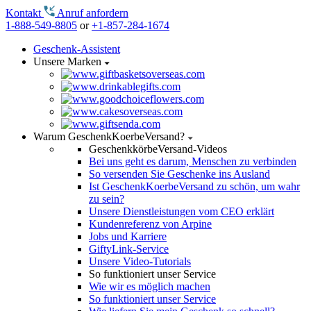
Kontakt
Anruf anfordern
1-888-549-8805
or
+1-857-284-1674
Geschenk-Assistent
Unsere Marken
Warum GeschenkKoerbeVersand?
GeschenkkörbeVersand-Videos
Bei uns geht es darum, Menschen zu verbinden
So versenden Sie Geschenke ins Ausland
Ist GeschenkKoerbeVersand zu schön, um wahr
zu sein?
Unsere Dienstleistungen vom CEO erklärt
Kundenreferenz von Arpine
Jobs und Karriere
GiftyLink-Service
Unsere Video-Tutorials
So funktioniert unser Service
Wie wir es möglich machen
So funktioniert unser Service