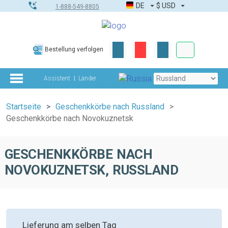
DE
$
USD
1-888-549-8805
Firmen- & G
Bestellung verfolgen
Komplettes Too
Assistent
Länder
Startseite
Geschenkkörbe nach Russland
Geschenkkörbe nach Novokuznetsk
GESCHENKKÖRBE NACH
NOVOKUZNETSK, RUSSLAND
Lieferung am selben Tag