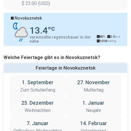
$ 23.00 (USD)
Novokuznetsk
SA. 08/08
c
13.4°
vereinzelte regenschauer in der
80
%
2.5
m/s
nähe
1018
mmHg
Welche Feiertage gibt es in Novokuznetsk?
Feiertage in Novokuznetsk
1. September
27. November
Zum Schulanfang
Muttertag
25. Dezember
1. Januar
Weihnachten
Neujahr
7. Januar
14. Februar
Orthodoxe Weihnachten
Valentinstag