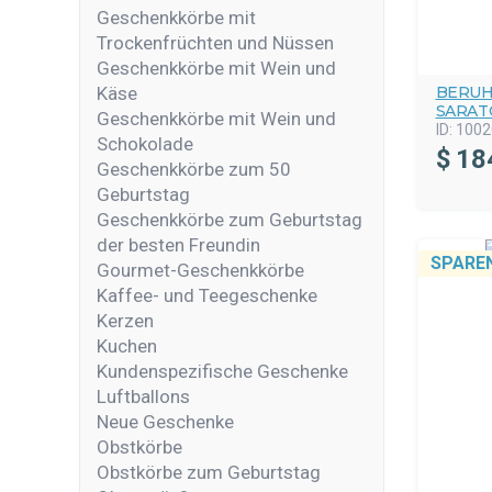
Geschenkkörbe mit
Trockenfrüchten und Nüssen
Geschenkkörbe mit Wein und
Käse
BERUH
SARAT
Geschenkkörbe mit Wein und
ID:
1002
Schokolade
$
18
Geschenkkörbe zum 50
Geburtstag
Geschenkkörbe zum Geburtstag
der besten Freundin
SPAREN
Gourmet-Geschenkkörbe
Kaffee- und Teegeschenke
Kerzen
Kuchen
Kundenspezifische Geschenke
Luftballons
Neue Geschenke
Obstkörbe
Obstkörbe zum Geburtstag