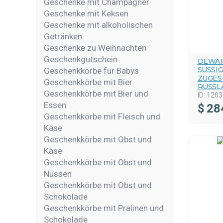
Geschenke mit Champagner
Geschenke mit Keksen
Geschenke mit alkoholischen
Getränken
Geschenke zu Weihnachten
Geschenkgutschein
DEWAR
SÜSSIG
Geschenkkörbe für Babys
UGESTE
Geschenkkörbe mit Bier
USSL
Geschenkkörbe mit Bier und
ID:
1203
Essen
$
28
Geschenkkörbe mit Fleisch und
Käse
Geschenkkörbe mit Obst und
Käse
Geschenkkörbe mit Obst und
Nüssen
Geschenkkörbe mit Obst und
Schokolade
Geschenkkörbe mit Pralinen und
Schokolade