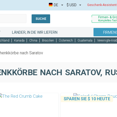
DE
$
USD
Geschenk-Assistent
Firmen- & Gr
SUCHE
Komplettes Tool
7
LÄNDER, IN DIE WIR LIEFERN
FIRMEN
chland
Kanada
China
Brasilien
Österreich
Guatemala
Vereinigte-Ara
henkkörbe nach Saratov
NKKÖRBE NACH SARATOV, R
SPAREN SIE
$ 10
HEUTE