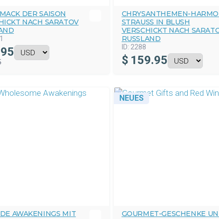
MACK DER SAISON
CHRYSANTHEMEN-HARMO
HICKT NACH SARATOV
STRAUSS IN BLUSH V
AND
ERSCHICKT NACH SARATOV
USSLAND
1
ID:
2288
.95
$
159.95
5
NEUES
DE AWAKENINGS MIT
GOURMET-GESCHENKE U