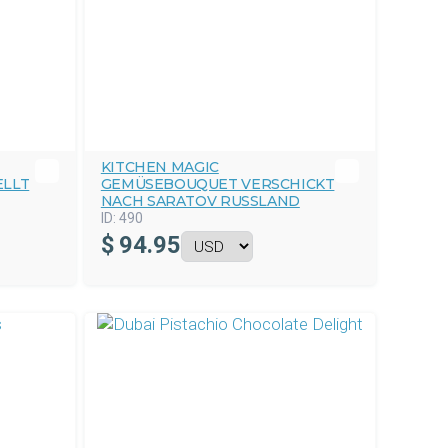
KITCHEN MAGIC
LT N
GEMÜSEBOUQUET VERSCHICKT
NACH SARATOV RUSSLAND
ID:
490
$
94.95