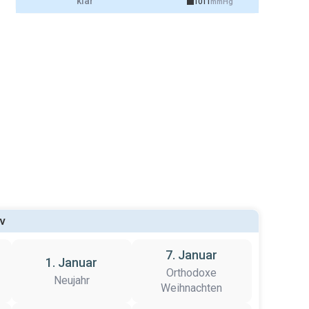
klar
1011
mmHg
v
7. Januar
1. Januar
Orthodoxe
Neujahr
Weihnachten