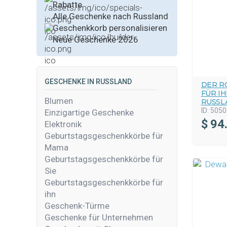
Rabatte
Alle Geschenke nach Russland
Geschenkkorb personalisieren
Neue Geschenke 2026
GESCHENKE IN RUSSLAND
DER R
FÜR IH
Blumen
RUSSL
ID:
5050
Einzigartige Geschenke
$
94
Elektronik
Geburtstagsgeschenkkörbe für
Mama
Geburtstagsgeschenkkörbe für
Sie
Geburtstagsgeschenkkörbe für
ihn
Geschenk-Türme
Geschenke für Unternehmen