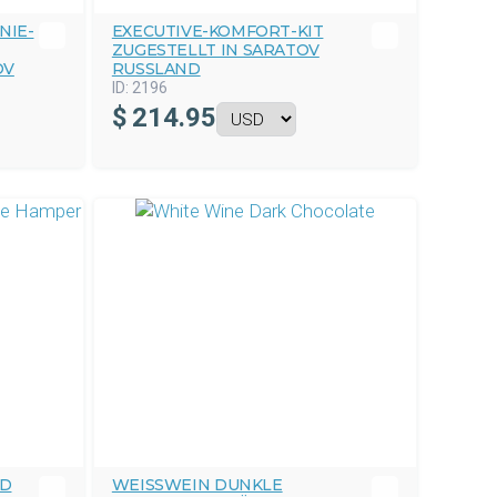
NIE-
EXECUTIVE-KOMFORT-KIT
ZUGESTELLT IN SARATOV
 R
RUSSLAND
ID:
2196
$
214.95
ND
WEISSWEIN DUNKLE S