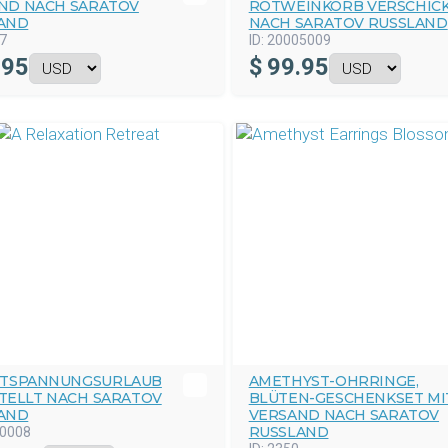
ND NACH SARATOV
ROTWEINKORB VERSCHIC
AND
NACH SARATOV RUSSLAND
7
ID:
20005009
.95
$
99.95
NTSPANNUNGSURLAUB
AMETHYST-OHRRINGE,
TELLT NACH SARATOV
BLÜTEN-GESCHENKSET MI
AND
VERSAND NACH SARATOV
RUSSLAND
0008