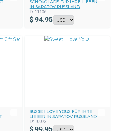
KT
CHOKOLADE FÜR IHRE LIEBEN I
N SARATOV RUSSLAND
ID:
11106
$
94.95
SÜSSE I LOVE YOUS FÜR IHRE L
T
IEBEN IN SARATOV RUSSLAND
ID:
10072
$
99.95