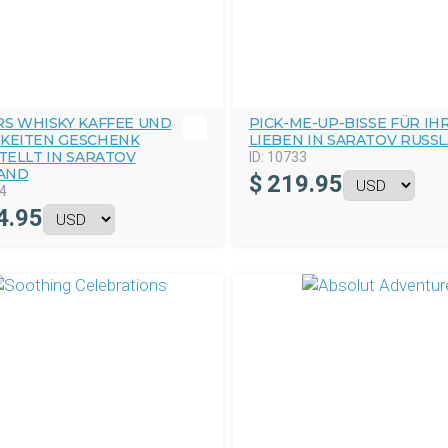
S WHISKY KAFFEE UND
PICK-ME-UP-BISSE FÜR IH
KEITEN GESCHENK Z
LIEBEN IN SARATOV RUSS
LLT IN SARATOV R
ID:
10733
AND
$
219.95
4
4.95