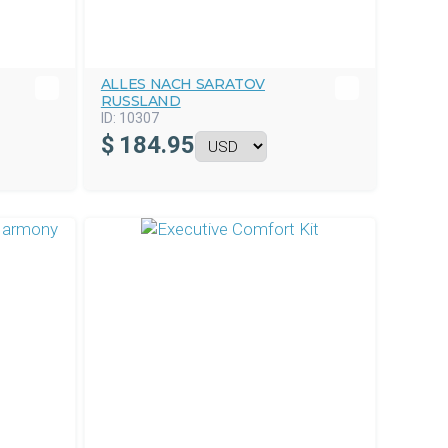
ALLES NACH SARATOV
RUSSLAND
ID:
10307
$
184.95