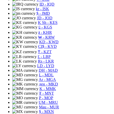
ID
- IQD
kr
- ISK
$
- JMD
JD
- JOD
K Sh
- KES
⃀
- KGS
៛
- KHR
₩
- KRW
KD
- KWD
CI$
- KYD
₸
- KZT
£
- LBP
Rs
- LKR
LD
- LYD
DH
- MAD
L
- MDL
Ar
- MGA
ден
- MKD
K
- MMK
₮
- MNT
P
- MOP
UM
- MRU
Mau
- MUR
$
- MXN