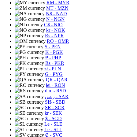
RM
- MYR
MT
- MZN
N$
- NAD
N
- NGN
C$
- NIO
kr
- NOK
Rs
- NPR
RO
- OMR
S
- PEN
K
- PGK
₱
- PHP
Rs
- PKR
zł
- PLN
G
- PYG
QR
- QAR
lei
- RON
din.
- RSD
ر.س
- SAR
SI$
- SBD
SR
- SCR
kr
- SEK
$
- SGD
Le
- SLE
Le
- SLL
₡
- SVC