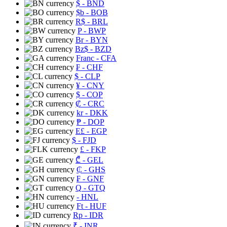
$
- BND
$b
- BOB
R$
- BRL
P
- BWP
Br
- BYN
Bz$
- BZD
Franc
- CFA
₣
- CHF
$
- CLP
¥
- CNY
$
- COP
₡
- CRC
kr
- DKK
₱
- DOP
E£
- EGP
$
- FJD
£
- FKP
₾
- GEL
₵
- GHS
₣
- GNF
Q
- GTQ
- HNL
Ft
- HUF
Rp
- IDR
₹
- INR