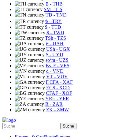
฿
- THB
ЅМ
- TJS
TD
- TND
₺
- TRY
$
- TTD
$
- TWD
TSh
- TZS
₴
- UAH
USh
- UGX
$
- UYU
soʻm
- UZS
Bs. F
- VES
₫
- VND
VT
- VUV
F.CFA
- XAF
EC$
- XCD
CFAF
- XOF
YRls
- YER
R
- ZAR
ZK
- ZMW
Suche
Firmen- & Großbestellungen