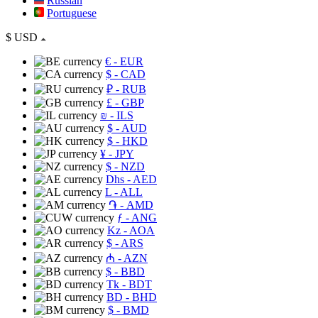
Russian
Portuguese
$
USD
€
- EUR
$
- CAD
₽
- RUB
£
- GBP
₪
- ILS
$
- AUD
$
- HKD
¥
- JPY
$
- NZD
Dhs
- AED
L
- ALL
֏
- AMD
ƒ
- ANG
Kz
- AOA
$
- ARS
₼
- AZN
$
- BBD
Tk
- BDT
BD
- BHD
$
- BMD