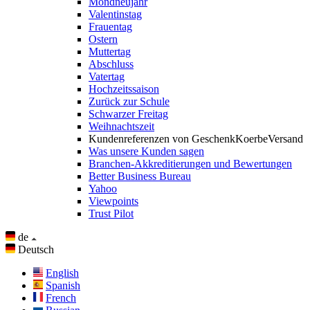
Mondneujahr
Valentinstag
Frauentag
Ostern
Muttertag
Abschluss
Vatertag
Hochzeitssaison
Zurück zur Schule
Schwarzer Freitag
Weihnachtszeit
Kundenreferenzen von GeschenkKoerbeVersand
Was unsere Kunden sagen
Branchen-Akkreditierungen und Bewertungen
Better Business Bureau
Yahoo
Viewpoints
Trust Pilot
de
Deutsch
English
Spanish
French