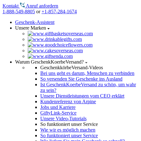
Kontakt
Anruf anfordern
1-888-549-8805
or
+1-857-284-1674
Geschenk-Assistent
Unsere Marken
Warum GeschenkKoerbeVersand?
GeschenkkörbeVersand-Videos
Bei uns geht es darum, Menschen zu verbinden
So versenden Sie Geschenke ins Ausland
Ist GeschenkKoerbeVersand zu schön, um wahr
zu sein?
Unsere Dienstleistungen vom CEO erklärt
Kundenreferenz von Arpine
Jobs und Karriere
GiftyLink-Service
Unsere Video-Tutorials
So funktioniert unser Service
Wie wir es möglich machen
So funktioniert unser Service