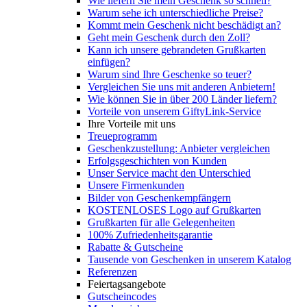
Wie liefern Sie mein Geschenk so schnell?
Warum sehe ich unterschiedliche Preise?
Kommt mein Geschenk nicht beschädigt an?
Geht mein Geschenk durch den Zoll?
Kann ich unsere gebrandeten Grußkarten
einfügen?
Warum sind Ihre Geschenke so teuer?
Vergleichen Sie uns mit anderen Anbietern!
Wie können Sie in über 200 Länder liefern?
Vorteile von unserem GiftyLink-Service
Ihre Vorteile mit uns
Treueprogramm
Geschenkzustellung: Anbieter vergleichen
Erfolgsgeschichten von Kunden
Unser Service macht den Unterschied
Unsere Firmenkunden
Bilder von Geschenkempfängern
KOSTENLOSES Logo auf Grußkarten
Grußkarten für alle Gelegenheiten
100% Zufriedenheitsgarantie
Rabatte & Gutscheine
Tausende von Geschenken in unserem Katalog
Referenzen
Feiertagsangebote
Gutscheincodes