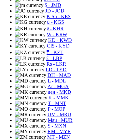
$
- JMD
JD
- JOD
K Sh
- KES
⃀
- KGS
៛
- KHR
₩
- KRW
KD
- KWD
CI$
- KYD
₸
- KZT
£
- LBP
Rs
- LKR
LD
- LYD
DH
- MAD
L
- MDL
Ar
- MGA
ден
- MKD
K
- MMK
₮
- MNT
P
- MOP
UM
- MRU
Mau
- MUR
$
- MXN
RM
- MYR
MT
- MZN