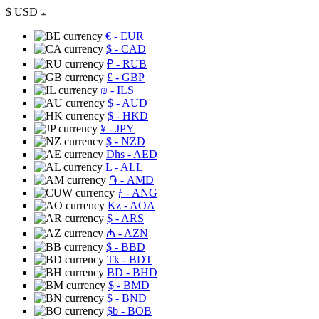
$
USD
€
- EUR
$
- CAD
₽
- RUB
£
- GBP
₪
- ILS
$
- AUD
$
- HKD
¥
- JPY
$
- NZD
Dhs
- AED
L
- ALL
֏
- AMD
ƒ
- ANG
Kz
- AOA
$
- ARS
₼
- AZN
$
- BBD
Tk
- BDT
BD
- BHD
$
- BMD
$
- BND
$b
- BOB