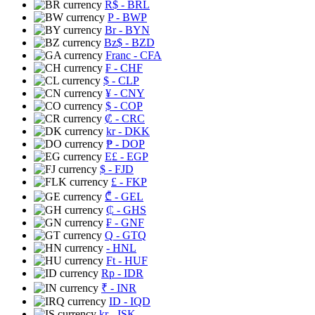
R$
- BRL
P
- BWP
Br
- BYN
Bz$
- BZD
Franc
- CFA
₣
- CHF
$
- CLP
¥
- CNY
$
- COP
₡
- CRC
kr
- DKK
₱
- DOP
E£
- EGP
$
- FJD
£
- FKP
₾
- GEL
₵
- GHS
₣
- GNF
Q
- GTQ
- HNL
Ft
- HUF
Rp
- IDR
₹
- INR
ID
- IQD
kr
- ISK