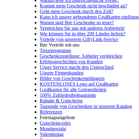
Warum sehe ich unterschiedliche Preise?
Kommt mein Geschenk nicht beschädigt an?
Geht mein Geschenk durch den Zoll?
Kann ich unsere gebrandeten Grußkarten einfügen
Warum sind Ihre Geschenke so teuer?
Vergleichen Sie uns mit anderen Anbietern!
Wie können Sie in über 200 Länder liefern?
Vorteile von unserem GiftyLink-Service
Ihre Vorteile mit uns
Treueprogramm
Geschenkzustellung: Anbieter vergleichen
Erfolgsgeschichten von Kunden
Unser Service macht den Unterschied
Unsere Firmenkunden
Bilder von Geschenkempfängern
KOSTENLOSES Logo auf Grußkarten
Grußkarten für alle Gelegenheiten
100% Zufriedenheitsgarantie
Rabatte & Gutscheine
Tausende von Geschenken in unserem Katalog
Referenzen
Feiertagsangebote
Gutscheincodes
Mondneujahr
Valentinstag