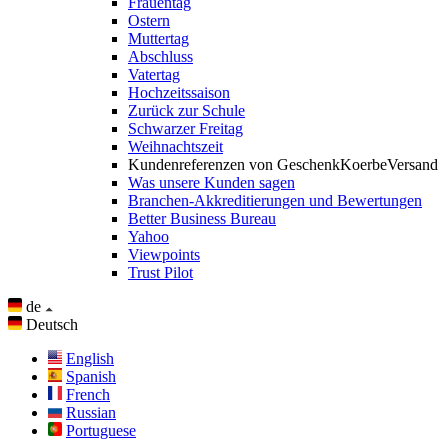
Frauentag
Ostern
Muttertag
Abschluss
Vatertag
Hochzeitssaison
Zurück zur Schule
Schwarzer Freitag
Weihnachtszeit
Kundenreferenzen von GeschenkKoerbeVersand
Was unsere Kunden sagen
Branchen-Akkreditierungen und Bewertungen
Better Business Bureau
Yahoo
Viewpoints
Trust Pilot
de
Deutsch
English
Spanish
French
Russian
Portuguese