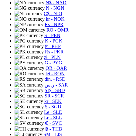
N$
- NAD
N
- NGN
C$
- NIO
kr
- NOK
Rs
- NPR
RO
- OMR
S
- PEN
K
- PGK
₱
- PHP
Rs
- PKR
zł
- PLN
G
- PYG
QR
- QAR
lei
- RON
din.
- RSD
ر.س
- SAR
SI$
- SBD
SR
- SCR
kr
- SEK
$
- SGD
Le
- SLE
Le
- SLL
₡
- SVC
฿
- THB
ЅМ
- TJS