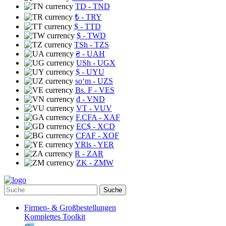
TD
- TND
₺
- TRY
$
- TTD
$
- TWD
TSh
- TZS
₴
- UAH
USh
- UGX
$
- UYU
soʻm
- UZS
Bs. F
- VES
₫
- VND
VT
- VUV
F.CFA
- XAF
EC$
- XCD
CFAF
- XOF
YRls
- YER
R
- ZAR
ZK
- ZMW
Suche
Firmen- & Großbestellungen
Komplettes Toolkit