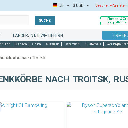
DE
$
USD
Geschenk-Assistent
Firmen- & Gr
SUCHE
Komplettes Tool
7
LÄNDER, IN DIE WIR LIEFERN
FIRMEN
chland
Kanada
China
Brasilien
Österreich
Guatemala
Vereinigte-Ara
henkkörbe nach Troitsk
ENKKÖRBE NACH TROITSK, RU