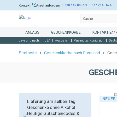
1-888-549-8805
or
+1-857-284-1674
Kontakt
Anruf anfordern
ANLASS
GESCHENKKÖRBE
KONTAKT 24/
Lieferung nach:
USA
Australien
Vereinigtes Königreich
Deuts
Startseite
Geschenkkörbe nach Russland
Gesc
GESCH
NEUES
Lieferung am selben Tag
Geschenke ohne Alkohol
Heutige Gutscheincodes &