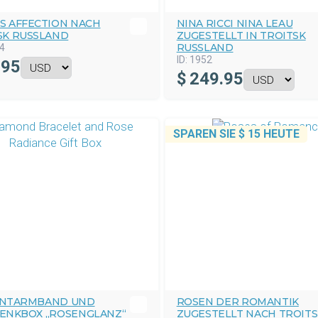
S AFFECTION NACH
NINA RICCI NINA LEAU
SK RUSSLAND
ZUGESTELLT IN TROITSK
RUSSLAND
4
ID:
1952
.95
$
249.95
SPAREN SIE
$ 15
HEUTE
NTARMBAND UND
ROSEN DER ROMANTIK
ENKBOX „ROSENGLANZ“
ZUGESTELLT NACH TROITS