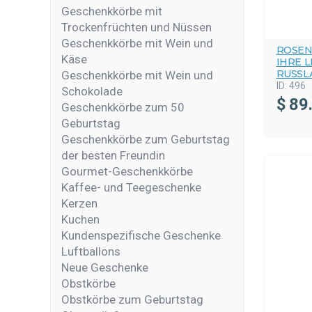
Geschenkkörbe mit
Trockenfrüchten und Nüssen
Geschenkkörbe mit Wein und
ROSEN
Käse
IHRE L
RUSSL
Geschenkkörbe mit Wein und
ID:
496
Schokolade
$
89
Geschenkkörbe zum 50
Geburtstag
Geschenkkörbe zum Geburtstag
der besten Freundin
Gourmet-Geschenkkörbe
Kaffee- und Teegeschenke
Kerzen
Kuchen
Kundenspezifische Geschenke
Luftballons
Neue Geschenke
Obstkörbe
Obstkörbe zum Geburtstag