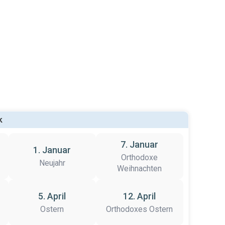
k
7. Januar
1. Januar
Orthodoxe
Neujahr
Weihnachten
5. April
12. April
Ostern
Orthodoxes Ostern