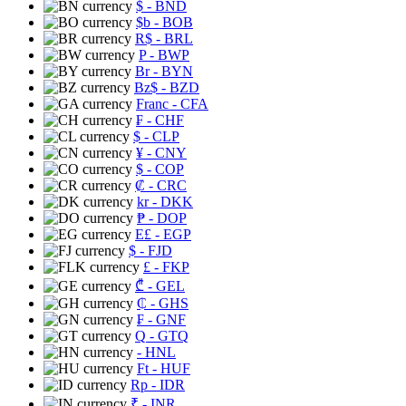
$
- BND
$b
- BOB
R$
- BRL
P
- BWP
Br
- BYN
Bz$
- BZD
Franc
- CFA
₣
- CHF
$
- CLP
¥
- CNY
$
- COP
₡
- CRC
kr
- DKK
₱
- DOP
E£
- EGP
$
- FJD
£
- FKP
₾
- GEL
₵
- GHS
₣
- GNF
Q
- GTQ
- HNL
Ft
- HUF
Rp
- IDR
₹
- INR