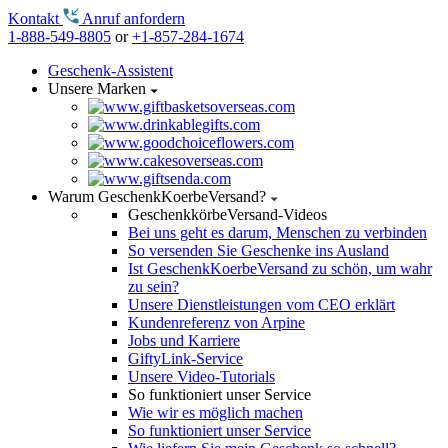
Kontakt
Anruf anfordern
1-888-549-8805
or
+1-857-284-1674
Geschenk-Assistent
Unsere Marken
Warum GeschenkKoerbeVersand?
GeschenkkörbeVersand-Videos
Bei uns geht es darum, Menschen zu verbinden
So versenden Sie Geschenke ins Ausland
Ist GeschenkKoerbeVersand zu schön, um wahr
zu sein?
Unsere Dienstleistungen vom CEO erklärt
Kundenreferenz von Arpine
Jobs und Karriere
GiftyLink-Service
Unsere Video-Tutorials
So funktioniert unser Service
Wie wir es möglich machen
So funktioniert unser Service