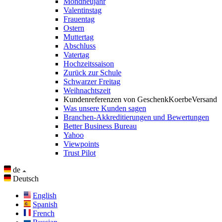
Mondneujahr
Valentinstag
Frauentag
Ostern
Muttertag
Abschluss
Vatertag
Hochzeitssaison
Zurück zur Schule
Schwarzer Freitag
Weihnachtszeit
Kundenreferenzen von GeschenkKoerbeVersand
Was unsere Kunden sagen
Branchen-Akkreditierungen und Bewertungen
Better Business Bureau
Yahoo
Viewpoints
Trust Pilot
de
Deutsch
English
Spanish
French