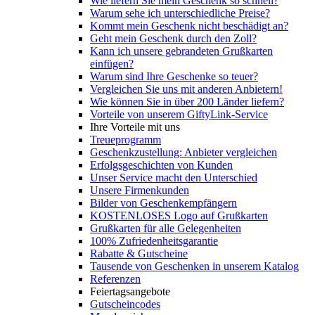
Wie liefern Sie mein Geschenk so schnell?
Warum sehe ich unterschiedliche Preise?
Kommt mein Geschenk nicht beschädigt an?
Geht mein Geschenk durch den Zoll?
Kann ich unsere gebrandeten Grußkarten
einfügen?
Warum sind Ihre Geschenke so teuer?
Vergleichen Sie uns mit anderen Anbietern!
Wie können Sie in über 200 Länder liefern?
Vorteile von unserem GiftyLink-Service
Ihre Vorteile mit uns
Treueprogramm
Geschenkzustellung: Anbieter vergleichen
Erfolgsgeschichten von Kunden
Unser Service macht den Unterschied
Unsere Firmenkunden
Bilder von Geschenkempfängern
KOSTENLOSES Logo auf Grußkarten
Grußkarten für alle Gelegenheiten
100% Zufriedenheitsgarantie
Rabatte & Gutscheine
Tausende von Geschenken in unserem Katalog
Referenzen
Feiertagsangebote
Gutscheincodes