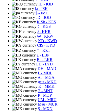
ID
- IQD
kr
- ISK
$
- JMD
JD
- JOD
K Sh
- KES
⃀
- KGS
៛
- KHR
₩
- KRW
KD
- KWD
CI$
- KYD
₸
- KZT
£
- LBP
Rs
- LKR
LD
- LYD
DH
- MAD
L
- MDL
Ar
- MGA
ден
- MKD
K
- MMK
₮
- MNT
P
- MOP
UM
- MRU
Mau
- MUR
$
- MXN