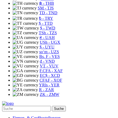
฿
- THB
ЅМ
- TJS
TD
- TND
₺
- TRY
$
- TTD
$
- TWD
TSh
- TZS
₴
- UAH
USh
- UGX
$
- UYU
soʻm
- UZS
Bs. F
- VES
₫
- VND
VT
- VUV
F.CFA
- XAF
EC$
- XCD
CFAF
- XOF
YRls
- YER
R
- ZAR
ZK
- ZMW
Suche
Firmen- & Großbestellungen