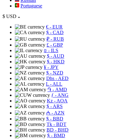
Russian
Portuguese
$
USD
€
- EUR
$
- CAD
₽
- RUB
£
- GBP
₪
- ILS
$
- AUD
$
- HKD
¥
- JPY
$
- NZD
Dhs
- AED
L
- ALL
֏
- AMD
ƒ
- ANG
Kz
- AOA
$
- ARS
₼
- AZN
$
- BBD
Tk
- BDT
BD
- BHD
$
- BMD