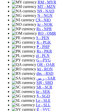
RM
- MYR
MT
- MZN
N$
- NAD
N
- NGN
C$
- NIO
kr
- NOK
Rs
- NPR
RO
- OMR
S
- PEN
K
- PGK
₱
- PHP
Rs
- PKR
zł
- PLN
G
- PYG
QR
- QAR
lei
- RON
din.
- RSD
ر.س
- SAR
SI$
- SBD
SR
- SCR
kr
- SEK
$
- SGD
Le
- SLE
Le
- SLL
₡
- SVC