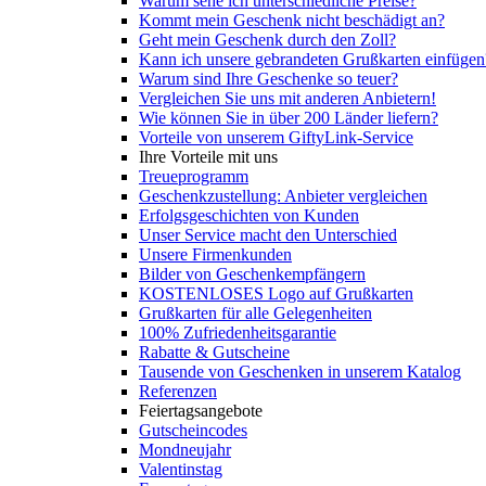
Warum sehe ich unterschiedliche Preise?
Kommt mein Geschenk nicht beschädigt an?
Geht mein Geschenk durch den Zoll?
Kann ich unsere gebrandeten Grußkarten einfügen
Warum sind Ihre Geschenke so teuer?
Vergleichen Sie uns mit anderen Anbietern!
Wie können Sie in über 200 Länder liefern?
Vorteile von unserem GiftyLink-Service
Ihre Vorteile mit uns
Treueprogramm
Geschenkzustellung: Anbieter vergleichen
Erfolgsgeschichten von Kunden
Unser Service macht den Unterschied
Unsere Firmenkunden
Bilder von Geschenkempfängern
KOSTENLOSES Logo auf Grußkarten
Grußkarten für alle Gelegenheiten
100% Zufriedenheitsgarantie
Rabatte & Gutscheine
Tausende von Geschenken in unserem Katalog
Referenzen
Feiertagsangebote
Gutscheincodes
Mondneujahr
Valentinstag