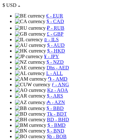
$
USD
€
- EUR
$
- CAD
₽
- RUB
£
- GBP
₪
- ILS
$
- AUD
$
- HKD
¥
- JPY
$
- NZD
Dhs
- AED
L
- ALL
֏
- AMD
ƒ
- ANG
Kz
- AOA
$
- ARS
₼
- AZN
$
- BBD
Tk
- BDT
BD
- BHD
$
- BMD
$
- BND
$b
- BOB