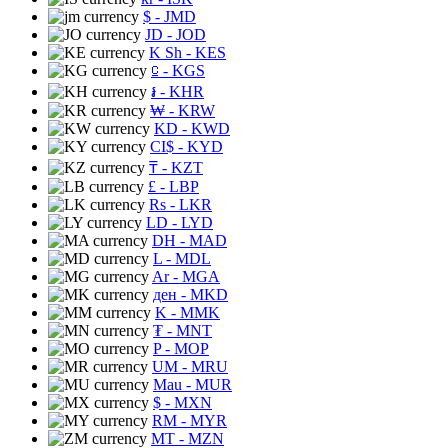
$
- JMD
JD
- JOD
K Sh
- KES
⃀
- KGS
៛
- KHR
₩
- KRW
KD
- KWD
CI$
- KYD
₸
- KZT
£
- LBP
Rs
- LKR
LD
- LYD
DH
- MAD
L
- MDL
Ar
- MGA
ден
- MKD
K
- MMK
₮
- MNT
P
- MOP
UM
- MRU
Mau
- MUR
$
- MXN
RM
- MYR
MT
- MZN