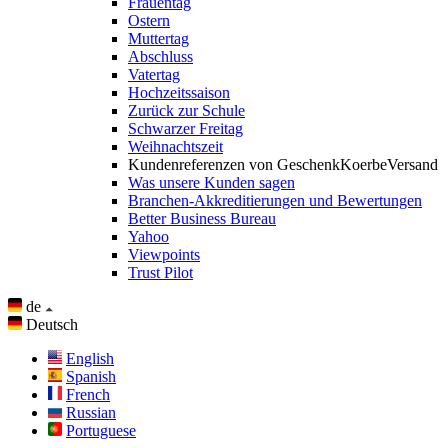
Frauentag
Ostern
Muttertag
Abschluss
Vatertag
Hochzeitssaison
Zurück zur Schule
Schwarzer Freitag
Weihnachtszeit
Kundenreferenzen von GeschenkKoerbeVersand
Was unsere Kunden sagen
Branchen-Akkreditierungen und Bewertungen
Better Business Bureau
Yahoo
Viewpoints
Trust Pilot
de
Deutsch
English
Spanish
French
Russian
Portuguese