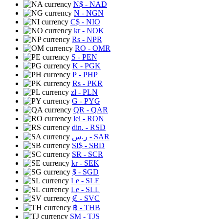
N$
- NAD
N
- NGN
C$
- NIO
kr
- NOK
Rs
- NPR
RO
- OMR
S
- PEN
K
- PGK
₱
- PHP
Rs
- PKR
zł
- PLN
G
- PYG
QR
- QAR
lei
- RON
din.
- RSD
ر.س
- SAR
SI$
- SBD
SR
- SCR
kr
- SEK
$
- SGD
Le
- SLE
Le
- SLL
₡
- SVC
฿
- THB
ЅМ
- TJS