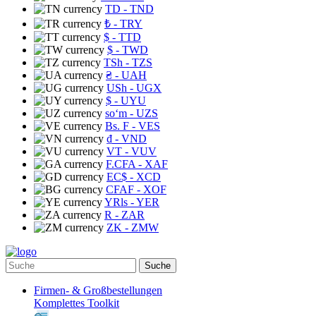
TD
- TND
₺
- TRY
$
- TTD
$
- TWD
TSh
- TZS
₴
- UAH
USh
- UGX
$
- UYU
soʻm
- UZS
Bs. F
- VES
₫
- VND
VT
- VUV
F.CFA
- XAF
EC$
- XCD
CFAF
- XOF
YRls
- YER
R
- ZAR
ZK
- ZMW
Suche
Firmen- & Großbestellungen
Komplettes Toolkit