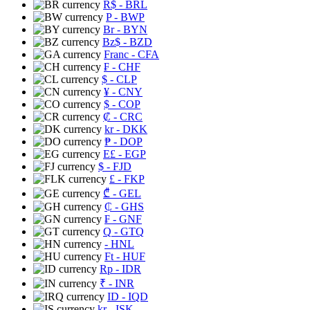
R$
- BRL
P
- BWP
Br
- BYN
Bz$
- BZD
Franc
- CFA
₣
- CHF
$
- CLP
¥
- CNY
$
- COP
₡
- CRC
kr
- DKK
₱
- DOP
E£
- EGP
$
- FJD
£
- FKP
₾
- GEL
₵
- GHS
₣
- GNF
Q
- GTQ
- HNL
Ft
- HUF
Rp
- IDR
₹
- INR
ID
- IQD
kr
- ISK