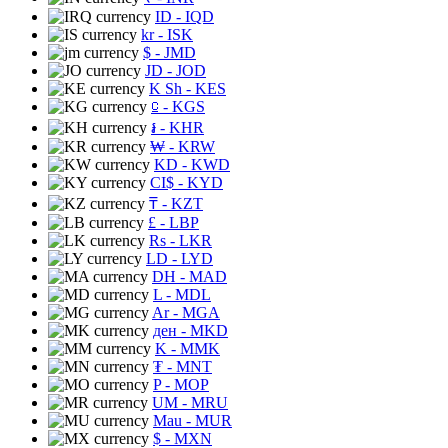
ID
- IQD
kr
- ISK
$
- JMD
JD
- JOD
K Sh
- KES
⃀
- KGS
៛
- KHR
₩
- KRW
KD
- KWD
CI$
- KYD
₸
- KZT
£
- LBP
Rs
- LKR
LD
- LYD
DH
- MAD
L
- MDL
Ar
- MGA
ден
- MKD
K
- MMK
₮
- MNT
P
- MOP
UM
- MRU
Mau
- MUR
$
- MXN