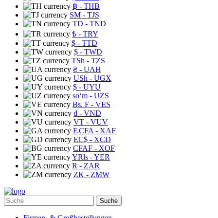
฿
- THB
ЅМ
- TJS
TD
- TND
₺
- TRY
$
- TTD
$
- TWD
TSh
- TZS
₴
- UAH
USh
- UGX
$
- UYU
soʻm
- UZS
Bs. F
- VES
₫
- VND
VT
- VUV
F.CFA
- XAF
EC$
- XCD
CFAF
- XOF
YRls
- YER
R
- ZAR
ZK
- ZMW
Suche
Firmen- & Großbestellungen