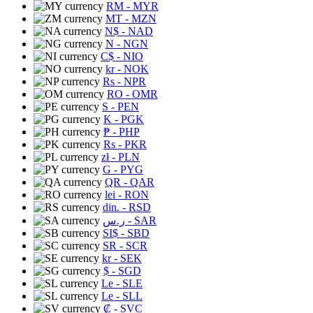
RM
- MYR
MT
- MZN
N$
- NAD
N
- NGN
C$
- NIO
kr
- NOK
Rs
- NPR
RO
- OMR
S
- PEN
K
- PGK
₱
- PHP
Rs
- PKR
zł
- PLN
G
- PYG
QR
- QAR
lei
- RON
din.
- RSD
ر.س
- SAR
SI$
- SBD
SR
- SCR
kr
- SEK
$
- SGD
Le
- SLE
Le
- SLL
₡
- SVC