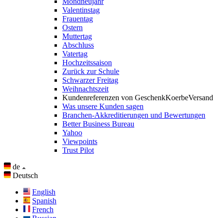
Mondneujahr
Valentinstag
Frauentag
Ostern
Muttertag
Abschluss
Vatertag
Hochzeitssaison
Zurück zur Schule
Schwarzer Freitag
Weihnachtszeit
Kundenreferenzen von GeschenkKoerbeVersand
Was unsere Kunden sagen
Branchen-Akkreditierungen und Bewertungen
Better Business Bureau
Yahoo
Viewpoints
Trust Pilot
de
Deutsch
English
Spanish
French