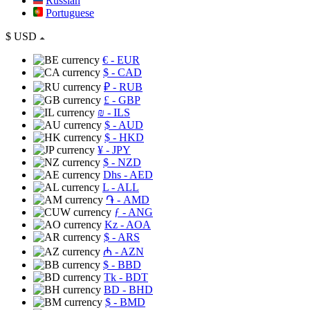
Russian
Portuguese
$
USD
€
- EUR
$
- CAD
₽
- RUB
£
- GBP
₪
- ILS
$
- AUD
$
- HKD
¥
- JPY
$
- NZD
Dhs
- AED
L
- ALL
֏
- AMD
ƒ
- ANG
Kz
- AOA
$
- ARS
₼
- AZN
$
- BBD
Tk
- BDT
BD
- BHD
$
- BMD