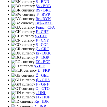
$
- BND
$b
- BOB
R$
- BRL
P
- BWP
Br
- BYN
Bz$
- BZD
Franc
- CFA
₣
- CHF
$
- CLP
¥
- CNY
$
- COP
₡
- CRC
kr
- DKK
₱
- DOP
E£
- EGP
$
- FJD
£
- FKP
₾
- GEL
₵
- GHS
₣
- GNF
Q
- GTQ
- HNL
Ft
- HUF
Rp
- IDR
₹
- INR