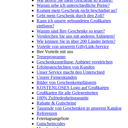
Wie liefern Sie mein Geschenk so schnell?
Warum sehe ich unterschiedliche Preise?
Kommt mein Geschenk nicht beschädigt an?
Geht mein Geschenk durch den Zoll?
Kann ich unsere gebrandeten Grußkarten
einfügen?
Warum sind Ihre Geschenke so teuer?
Vergleichen Sie uns mit anderen Anbietern!
Wie können Sie in über 200 Länder liefern?
Vorteile von unserem GiftyLink-Service
Ihre Vorteile mit uns
Treueprogramm
Geschenkzustellung: Anbieter vergleichen
Erfolgsgeschichten von Kunden
Unser Service macht den Unterschied
Unsere Firmenkunden
Bilder von Geschenkempfängern
KOSTENLOSES Logo auf Grußkarten
Grußkarten für alle Gelegenheiten
100% Zufriedenheitsgarantie
Rabatte & Gutscheine
Tausende von Geschenken in unserem Katalog
Referenzen
Feiertagsangebote
Gutscheincodes