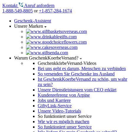
Kontakt
Anruf anfordern
1-888-549-8805
or
+1-857-284-1674
Geschenk-Assistent
Unsere Marken
Warum GeschenkKoerbeVersand?
GeschenkkörbeVersand-Videos
Bei uns geht es darum, Menschen zu verbinden
So versenden Sie Geschenke ins Ausland
Ist GeschenkKoerbeVersand zu schön, um wahr
zu sein?
Unsere Dienstleistungen vom CEO erklärt
Kundenreferenz von Arpine
Jobs und Karriere
GiftyLink-Service
Unsere Video-Tutorials
So funktioniert unser Service
Wie wir es möglich machen
So funktioniert unser Service