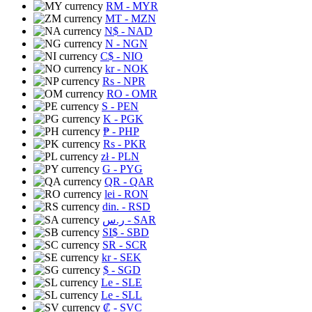
RM
- MYR
MT
- MZN
N$
- NAD
N
- NGN
C$
- NIO
kr
- NOK
Rs
- NPR
RO
- OMR
S
- PEN
K
- PGK
₱
- PHP
Rs
- PKR
zł
- PLN
G
- PYG
QR
- QAR
lei
- RON
din.
- RSD
ر.س
- SAR
SI$
- SBD
SR
- SCR
kr
- SEK
$
- SGD
Le
- SLE
Le
- SLL
₡
- SVC