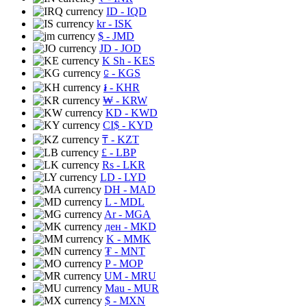
ID
- IQD
kr
- ISK
$
- JMD
JD
- JOD
K Sh
- KES
⃀
- KGS
៛
- KHR
₩
- KRW
KD
- KWD
CI$
- KYD
₸
- KZT
£
- LBP
Rs
- LKR
LD
- LYD
DH
- MAD
L
- MDL
Ar
- MGA
ден
- MKD
K
- MMK
₮
- MNT
P
- MOP
UM
- MRU
Mau
- MUR
$
- MXN