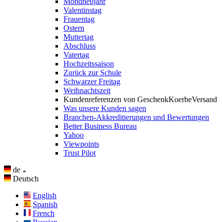
Mondneujahr
Valentinstag
Frauentag
Ostern
Muttertag
Abschluss
Vatertag
Hochzeitssaison
Zurück zur Schule
Schwarzer Freitag
Weihnachtszeit
Kundenreferenzen von GeschenkKoerbeVersand
Was unsere Kunden sagen
Branchen-Akkreditierungen und Bewertungen
Better Business Bureau
Yahoo
Viewpoints
Trust Pilot
de
Deutsch
English
Spanish
French