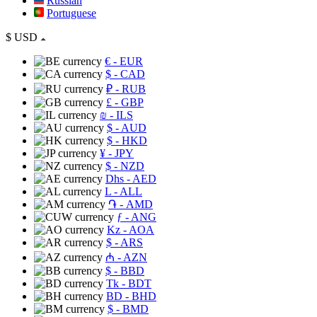
Russian
Portuguese
$
USD
€
- EUR
$
- CAD
₽
- RUB
£
- GBP
₪
- ILS
$
- AUD
$
- HKD
¥
- JPY
$
- NZD
Dhs
- AED
L
- ALL
֏
- AMD
ƒ
- ANG
Kz
- AOA
$
- ARS
₼
- AZN
$
- BBD
Tk
- BDT
BD
- BHD
$
- BMD