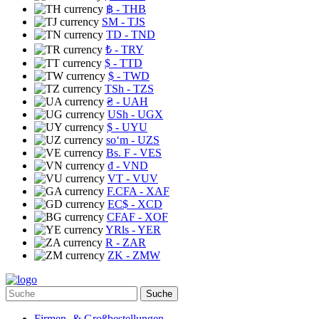
฿
- THB
ЅМ
- TJS
TD
- TND
₺
- TRY
$
- TTD
$
- TWD
TSh
- TZS
₴
- UAH
USh
- UGX
$
- UYU
soʻm
- UZS
Bs. F
- VES
₫
- VND
VT
- VUV
F.CFA
- XAF
EC$
- XCD
CFAF
- XOF
YRls
- YER
R
- ZAR
ZK
- ZMW
Suche
Firmen- & Großbestellungen