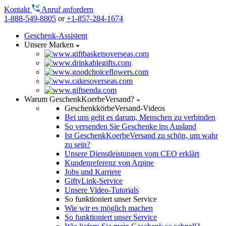
Kontakt
Anruf anfordern
1-888-549-8805
or
+1-857-284-1674
Geschenk-Assistent
Unsere Marken
Warum GeschenkKoerbeVersand?
GeschenkkörbeVersand-Videos
Bei uns geht es darum, Menschen zu verbinden
So versenden Sie Geschenke ins Ausland
Ist GeschenkKoerbeVersand zu schön, um wahr
zu sein?
Unsere Dienstleistungen vom CEO erklärt
Kundenreferenz von Arpine
Jobs und Karriere
GiftyLink-Service
Unsere Video-Tutorials
So funktioniert unser Service
Wie wir es möglich machen
So funktioniert unser Service