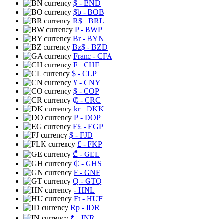
$
- BND
$b
- BOB
R$
- BRL
P
- BWP
Br
- BYN
Bz$
- BZD
Franc
- CFA
₣
- CHF
$
- CLP
¥
- CNY
$
- COP
₡
- CRC
kr
- DKK
₱
- DOP
E£
- EGP
$
- FJD
£
- FKP
₾
- GEL
₵
- GHS
₣
- GNF
Q
- GTQ
- HNL
Ft
- HUF
Rp
- IDR
₹
- INR