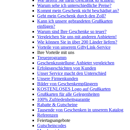
Wie liefern Sie mein Geschenk so schnell?
Warum sehe ich unterschiedliche Preise?
Kommt mein Geschenk nicht beschädigt an?
Geht mein Geschenk durch den Zoll?
Kann ich unsere gebrandeten Grußkarten
einfügen?
Warum sind Ihre Geschenke so teuer?
Vergleichen Sie uns mit anderen Anbietern!
Wie können Sie in über 200 Länder liefern?
Vorteile von unserem GiftyLink-Service
Ihre Vorteile mit uns
Treueprogramm
Geschenkzustellung: Anbieter vergleichen
Erfolgsgeschichten von Kunden
Unser Service macht den Unterschied
Unsere Firmenkunden
Bilder von Geschenkempfängern
KOSTENLOSES Logo auf Grußkarten
Grußkarten für alle Gelegenheiten
100% Zufriedenheitsgarantie
Rabatte & Gutscheine
Tausende von Geschenken in unserem Katalog
Referenzen
Feiertagsangebote
Gutscheincodes