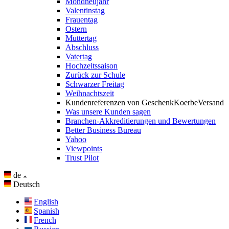
Mondneujahr
Valentinstag
Frauentag
Ostern
Muttertag
Abschluss
Vatertag
Hochzeitssaison
Zurück zur Schule
Schwarzer Freitag
Weihnachtszeit
Kundenreferenzen von GeschenkKoerbeVersand
Was unsere Kunden sagen
Branchen-Akkreditierungen und Bewertungen
Better Business Bureau
Yahoo
Viewpoints
Trust Pilot
de
Deutsch
English
Spanish
French