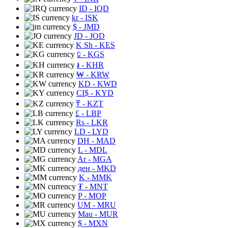
ID
- IQD
kr
- ISK
$
- JMD
JD
- JOD
K Sh
- KES
⃀
- KGS
៛
- KHR
₩
- KRW
KD
- KWD
CI$
- KYD
₸
- KZT
£
- LBP
Rs
- LKR
LD
- LYD
DH
- MAD
L
- MDL
Ar
- MGA
ден
- MKD
K
- MMK
₮
- MNT
P
- MOP
UM
- MRU
Mau
- MUR
$
- MXN