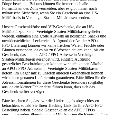
Dinge beachten. Bei uns können Sie immer noch alle
Formalitäten des Zolls vermeiden, aber es gibt immer noch
militärische Sicherheit, wenn Sie ein Geschenk an eine US-
Militärbasis in Vereinigte-Staaten-Militärbasen senden.
Unsere Geschenkkörbe und VIP-Geschenke, die an US-
Militärstützpunkte in Vereinigte-Staaten-Militärbasen geliefert
werden, enthalten eine große Auswahl an köstlichen Snacks und
unwiderstehlichen Leckereien. Aufgrund der Art der APO /
FPO-Lieferung können wir keine frischen Waren, Früchte oder
Blumen versenden, da es bis zu 6 Wochen dauern kann, bis ein
Geschenk, das an eine APO / FPO-Adresse in Vereinigte-
Staaten-Militärbasen gesendet wird, eintrifft. Aufgrund
gesetzlicher Beschränkungen können wir auch keinen Alkohol
an APO / FPO-Adressen in Vereinigte-Staaten-Militärbasen
liefern. Im Gegensatz zu unseren anderen Geschenken können
wir keinen genauen Liefertermin garantieren. Bitte füllen Sie die
Adressinformationen für diese Geschenke besonders sorgfältig
aus, da ein kleiner Fehler dazu führen kann, dass sich das
Geschenk weiter verzögert.
Bitte beachten Sie, dass wir die Lieferung als abgeschlossen
betrachten, sobald Sie Ihren Tracking-Link für Ihre APO-FPO-
Bestellung haben. Sobald Geschenke an die APO / FPOs
versandt wurden, übernimmt der Militärposten die Kontrolle über