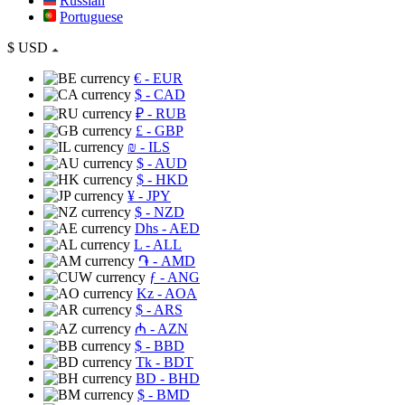
Russian
Portuguese
$
USD
€
- EUR
$
- CAD
₽
- RUB
£
- GBP
₪
- ILS
$
- AUD
$
- HKD
¥
- JPY
$
- NZD
Dhs
- AED
L
- ALL
֏
- AMD
ƒ
- ANG
Kz
- AOA
$
- ARS
₼
- AZN
$
- BBD
Tk
- BDT
BD
- BHD
$
- BMD