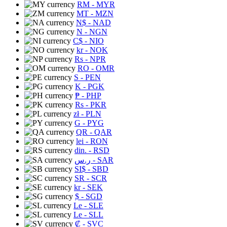
RM
- MYR
MT
- MZN
N$
- NAD
N
- NGN
C$
- NIO
kr
- NOK
Rs
- NPR
RO
- OMR
S
- PEN
K
- PGK
₱
- PHP
Rs
- PKR
zł
- PLN
G
- PYG
QR
- QAR
lei
- RON
din.
- RSD
ر.س
- SAR
SI$
- SBD
SR
- SCR
kr
- SEK
$
- SGD
Le
- SLE
Le
- SLL
₡
- SVC