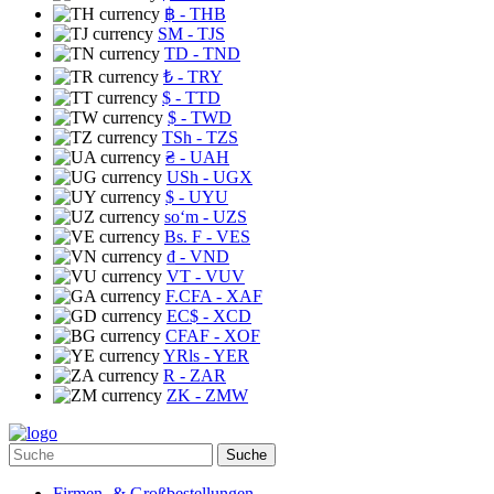
฿
- THB
ЅМ
- TJS
TD
- TND
₺
- TRY
$
- TTD
$
- TWD
TSh
- TZS
₴
- UAH
USh
- UGX
$
- UYU
soʻm
- UZS
Bs. F
- VES
₫
- VND
VT
- VUV
F.CFA
- XAF
EC$
- XCD
CFAF
- XOF
YRls
- YER
R
- ZAR
ZK
- ZMW
Suche
Firmen- & Großbestellungen