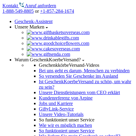
Kontakt
Anruf anfordern
1-888-549-8805
or
+1-857-284-1674
Geschenk-Assistent
Unsere Marken
Warum GeschenkKoerbeVersand?
GeschenkkörbeVersand-Videos
Bei uns geht es darum, Menschen zu verbinden
So versenden Sie Geschenke ins Ausland
Ist GeschenkKoerbeVersand zu schön, um wahr
zu sein?
Unsere Dienstleistungen vom CEO erklärt
Kundenreferenz von Arpine
Jobs und Karriere
GiftyLink-Service
Unsere Video-Tutorials
So funktioniert unser Service
Wie wir es möglich machen
So funktioniert unser Service