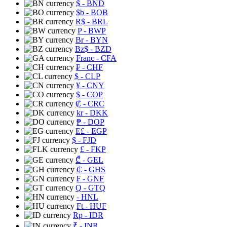
$
- BND
$b
- BOB
R$
- BRL
P
- BWP
Br
- BYN
Bz$
- BZD
Franc
- CFA
₣
- CHF
$
- CLP
¥
- CNY
$
- COP
₡
- CRC
kr
- DKK
₱
- DOP
E£
- EGP
$
- FJD
£
- FKP
₾
- GEL
₵
- GHS
₣
- GNF
Q
- GTQ
- HNL
Ft
- HUF
Rp
- IDR
₹
- INR