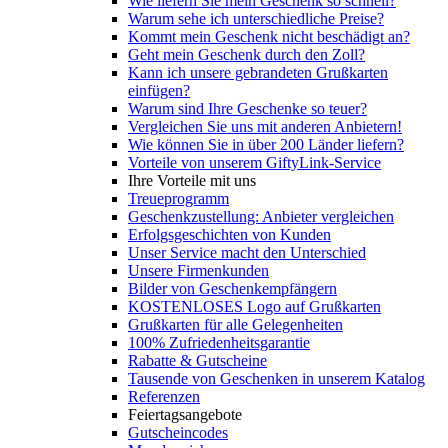
Wie liefern Sie mein Geschenk so schnell?
Warum sehe ich unterschiedliche Preise?
Kommt mein Geschenk nicht beschädigt an?
Geht mein Geschenk durch den Zoll?
Kann ich unsere gebrandeten Grußkarten
einfügen?
Warum sind Ihre Geschenke so teuer?
Vergleichen Sie uns mit anderen Anbietern!
Wie können Sie in über 200 Länder liefern?
Vorteile von unserem GiftyLink-Service
Ihre Vorteile mit uns
Treueprogramm
Geschenkzustellung: Anbieter vergleichen
Erfolgsgeschichten von Kunden
Unser Service macht den Unterschied
Unsere Firmenkunden
Bilder von Geschenkempfängern
KOSTENLOSES Logo auf Grußkarten
Grußkarten für alle Gelegenheiten
100% Zufriedenheitsgarantie
Rabatte & Gutscheine
Tausende von Geschenken in unserem Katalog
Referenzen
Feiertagsangebote
Gutscheincodes