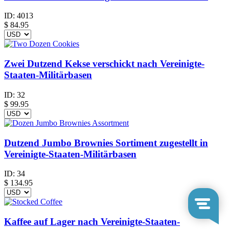
ID:
4013
$
84.95
Zwei Dutzend Kekse verschickt nach Vereinigte-
Staaten-Militärbasen
ID:
32
$
99.95
Dutzend Jumbo Brownies Sortiment zugestellt in
Vereinigte-Staaten-Militärbasen
ID:
34
$
134.95
Kaffee auf Lager nach Vereinigte-Staaten-