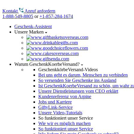
Kontakt
Anruf anfordern
1-888-549-8805
or
+1-857-284-1674
Geschenk-Assistent
Unsere Marken
Warum GeschenkKoerbeVersand?
GeschenkkörbeVersand-Videos
Bei uns geht es darum, Menschen zu verbinden
So versenden Sie Geschenke ins Ausland
Ist GeschenkKoerbeVersand zu schön, um wahr zu
Unsere Dienstleistungen vom CEO erklärt
Kundenreferenz von Arpine
Jobs und Karriere
GiftyLink-Service
Unsere Video-Tutorials
So funktioniert unser Service
Wie wir es möglich machen
So funktioniert unser Service