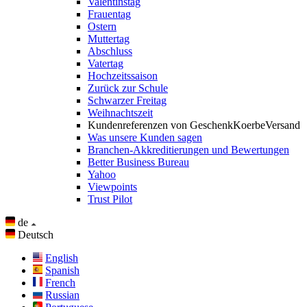
Valentinstag
Frauentag
Ostern
Muttertag
Abschluss
Vatertag
Hochzeitssaison
Zurück zur Schule
Schwarzer Freitag
Weihnachtszeit
Kundenreferenzen von GeschenkKoerbeVersand
Was unsere Kunden sagen
Branchen-Akkreditierungen und Bewertungen
Better Business Bureau
Yahoo
Viewpoints
Trust Pilot
de
Deutsch
English
Spanish
French
Russian