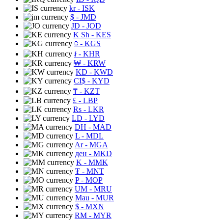
kr
- ISK
$
- JMD
JD
- JOD
K Sh
- KES
⃀
- KGS
៛
- KHR
₩
- KRW
KD
- KWD
CI$
- KYD
₸
- KZT
£
- LBP
Rs
- LKR
LD
- LYD
DH
- MAD
L
- MDL
Ar
- MGA
ден
- MKD
K
- MMK
₮
- MNT
P
- MOP
UM
- MRU
Mau
- MUR
$
- MXN
RM
- MYR