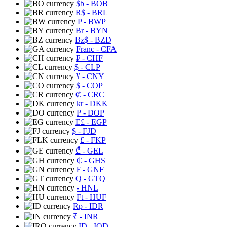
$b
- BOB
R$
- BRL
P
- BWP
Br
- BYN
Bz$
- BZD
Franc
- CFA
₣
- CHF
$
- CLP
¥
- CNY
$
- COP
₡
- CRC
kr
- DKK
₱
- DOP
E£
- EGP
$
- FJD
£
- FKP
₾
- GEL
₵
- GHS
₣
- GNF
Q
- GTQ
- HNL
Ft
- HUF
Rp
- IDR
₹
- INR
ID
- IQD