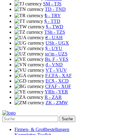
ЅМ
- TJS
TD
- TND
₺
- TRY
$
- TTD
$
- TWD
TSh
- TZS
₴
- UAH
USh
- UGX
$
- UYU
soʻm
- UZS
Bs. F
- VES
₫
- VND
VT
- VUV
F.CFA
- XAF
EC$
- XCD
CFAF
- XOF
YRls
- YER
R
- ZAR
ZK
- ZMW
Suche
Firmen- & Großbestellungen
Komplettes Toolkit