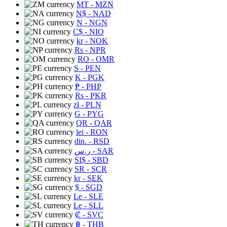
MT
- MZN
N$
- NAD
N
- NGN
C$
- NIO
kr
- NOK
Rs
- NPR
RO
- OMR
S
- PEN
K
- PGK
₱
- PHP
Rs
- PKR
zł
- PLN
G
- PYG
QR
- QAR
lei
- RON
din.
- RSD
ر.س
- SAR
SI$
- SBD
SR
- SCR
kr
- SEK
$
- SGD
Le
- SLE
Le
- SLL
₡
- SVC
฿
- THB