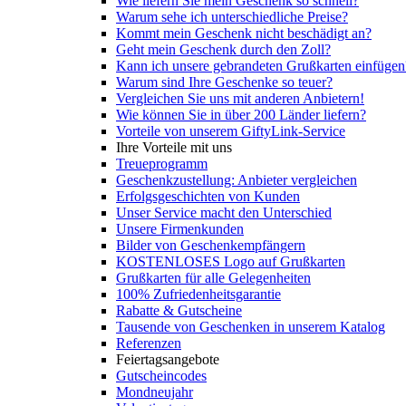
Wie liefern Sie mein Geschenk so schnell?
Warum sehe ich unterschiedliche Preise?
Kommt mein Geschenk nicht beschädigt an?
Geht mein Geschenk durch den Zoll?
Kann ich unsere gebrandeten Grußkarten einfügen
Warum sind Ihre Geschenke so teuer?
Vergleichen Sie uns mit anderen Anbietern!
Wie können Sie in über 200 Länder liefern?
Vorteile von unserem GiftyLink-Service
Ihre Vorteile mit uns
Treueprogramm
Geschenkzustellung: Anbieter vergleichen
Erfolgsgeschichten von Kunden
Unser Service macht den Unterschied
Unsere Firmenkunden
Bilder von Geschenkempfängern
KOSTENLOSES Logo auf Grußkarten
Grußkarten für alle Gelegenheiten
100% Zufriedenheitsgarantie
Rabatte & Gutscheine
Tausende von Geschenken in unserem Katalog
Referenzen
Feiertagsangebote
Gutscheincodes
Mondneujahr