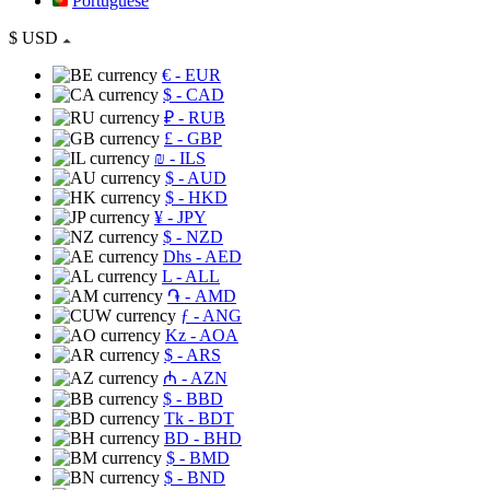
Portuguese
$
USD
€
- EUR
$
- CAD
₽
- RUB
£
- GBP
₪
- ILS
$
- AUD
$
- HKD
¥
- JPY
$
- NZD
Dhs
- AED
L
- ALL
֏
- AMD
ƒ
- ANG
Kz
- AOA
$
- ARS
₼
- AZN
$
- BBD
Tk
- BDT
BD
- BHD
$
- BMD
$
- BND