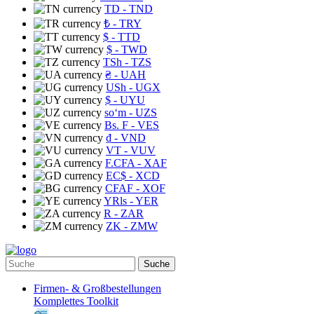
TD
- TND
₺
- TRY
$
- TTD
$
- TWD
TSh
- TZS
₴
- UAH
USh
- UGX
$
- UYU
soʻm
- UZS
Bs. F
- VES
₫
- VND
VT
- VUV
F.CFA
- XAF
EC$
- XCD
CFAF
- XOF
YRls
- YER
R
- ZAR
ZK
- ZMW
Suche
Firmen- & Großbestellungen
Komplettes Toolkit