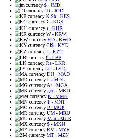
$
- JMD
JD
- JOD
K Sh
- KES
⃀
- KGS
៛
- KHR
₩
- KRW
KD
- KWD
CI$
- KYD
₸
- KZT
£
- LBP
Rs
- LKR
LD
- LYD
DH
- MAD
L
- MDL
Ar
- MGA
ден
- MKD
K
- MMK
₮
- MNT
P
- MOP
UM
- MRU
Mau
- MUR
$
- MXN
RM
- MYR
MT
- MZN