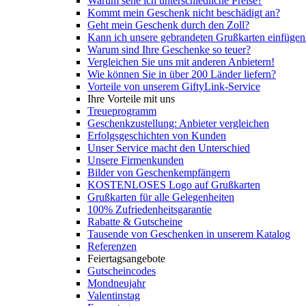
Warum sehe ich unterschiedliche Preise?
Kommt mein Geschenk nicht beschädigt an?
Geht mein Geschenk durch den Zoll?
Kann ich unsere gebrandeten Grußkarten einfügen
Warum sind Ihre Geschenke so teuer?
Vergleichen Sie uns mit anderen Anbietern!
Wie können Sie in über 200 Länder liefern?
Vorteile von unserem GiftyLink-Service
Ihre Vorteile mit uns
Treueprogramm
Geschenkzustellung: Anbieter vergleichen
Erfolgsgeschichten von Kunden
Unser Service macht den Unterschied
Unsere Firmenkunden
Bilder von Geschenkempfängern
KOSTENLOSES Logo auf Grußkarten
Grußkarten für alle Gelegenheiten
100% Zufriedenheitsgarantie
Rabatte & Gutscheine
Tausende von Geschenken in unserem Katalog
Referenzen
Feiertagsangebote
Gutscheincodes
Mondneujahr
Valentinstag