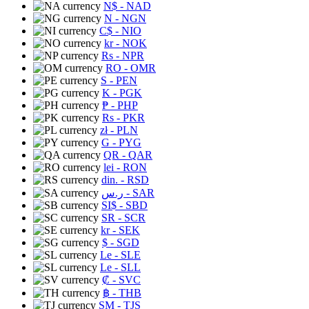
N$
- NAD
N
- NGN
C$
- NIO
kr
- NOK
Rs
- NPR
RO
- OMR
S
- PEN
K
- PGK
₱
- PHP
Rs
- PKR
zł
- PLN
G
- PYG
QR
- QAR
lei
- RON
din.
- RSD
ر.س
- SAR
SI$
- SBD
SR
- SCR
kr
- SEK
$
- SGD
Le
- SLE
Le
- SLL
₡
- SVC
฿
- THB
ЅМ
- TJS