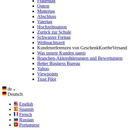
Frauentag
Ostern
Muttertag
Abschluss
Vatertag
Hochzeitssaison
Zurück zur Schule
Schwarzer Freitag
Weihnachtszeit
Kundenreferenzen von GeschenkKoerbeVersand
Was unsere Kunden sagen
Branchen-Akkreditierungen und Bewertungen
Better Business Bureau
Yahoo
Viewpoints
Trust Pilot
de
Deutsch
English
Spanish
French
Russian
Portuguese