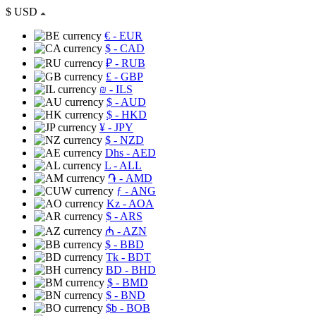
$
USD
€
- EUR
$
- CAD
₽
- RUB
£
- GBP
₪
- ILS
$
- AUD
$
- HKD
¥
- JPY
$
- NZD
Dhs
- AED
L
- ALL
֏
- AMD
ƒ
- ANG
Kz
- AOA
$
- ARS
₼
- AZN
$
- BBD
Tk
- BDT
BD
- BHD
$
- BMD
$
- BND
$b
- BOB