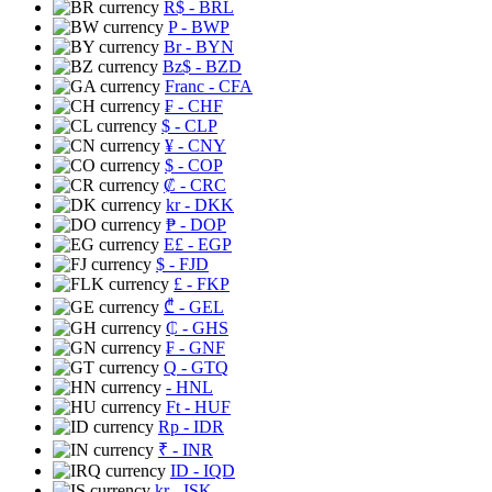
R$
- BRL
P
- BWP
Br
- BYN
Bz$
- BZD
Franc
- CFA
₣
- CHF
$
- CLP
¥
- CNY
$
- COP
₡
- CRC
kr
- DKK
₱
- DOP
E£
- EGP
$
- FJD
£
- FKP
₾
- GEL
₵
- GHS
₣
- GNF
Q
- GTQ
- HNL
Ft
- HUF
Rp
- IDR
₹
- INR
ID
- IQD
kr
- ISK