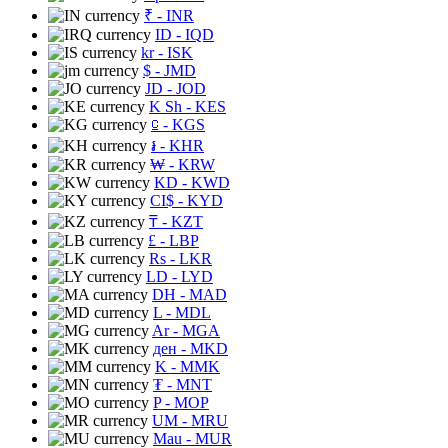
₹
- INR
ID
- IQD
kr
- ISK
$
- JMD
JD
- JOD
K Sh
- KES
⃀
- KGS
៛
- KHR
₩
- KRW
KD
- KWD
CI$
- KYD
₸
- KZT
£
- LBP
Rs
- LKR
LD
- LYD
DH
- MAD
L
- MDL
Ar
- MGA
ден
- MKD
K
- MMK
₮
- MNT
P
- MOP
UM
- MRU
Mau
- MUR