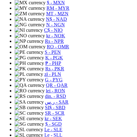
$
- MXN
RM
- MYR
MT
- MZN
N$
- NAD
N
- NGN
C$
- NIO
kr
- NOK
Rs
- NPR
RO
- OMR
S
- PEN
K
- PGK
₱
- PHP
Rs
- PKR
zł
- PLN
G
- PYG
QR
- QAR
lei
- RON
din.
- RSD
ر.س
- SAR
SI$
- SBD
SR
- SCR
kr
- SEK
$
- SGD
Le
- SLE
Le
- SLL