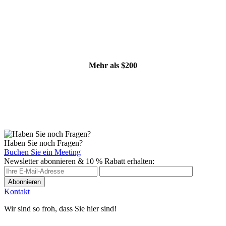
Mehr als $200
Haben Sie noch Fragen?
Buchen Sie ein Meeting
Newsletter abonnieren & 10 % Rabatt erhalten:
Frau/Frauen
Mann/Männer
Firma oder Team
Blumen
Süßigkeiten
Wein
Abonnieren
USA
Vereinigtes Königreich
Kontakt
Wir sind so froh, dass Sie hier sind!
Andere Länder