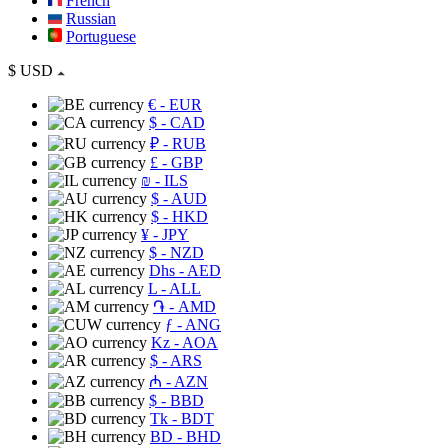
French
Russian
Portuguese
$
USD
€
- EUR
$
- CAD
₽
- RUB
£
- GBP
₪
- ILS
$
- AUD
$
- HKD
¥
- JPY
$
- NZD
Dhs
- AED
L
- ALL
֏
- AMD
ƒ
- ANG
Kz
- AOA
$
- ARS
₼
- AZN
$
- BBD
Tk
- BDT
BD
- BHD