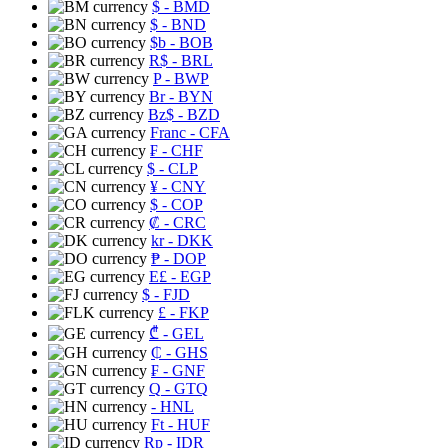
$
- BMD
$
- BND
$b
- BOB
R$
- BRL
P
- BWP
Br
- BYN
Bz$
- BZD
Franc
- CFA
₣
- CHF
$
- CLP
¥
- CNY
$
- COP
₡
- CRC
kr
- DKK
₱
- DOP
E£
- EGP
$
- FJD
£
- FKP
₾
- GEL
₵
- GHS
₣
- GNF
Q
- GTQ
- HNL
Ft
- HUF
Rp
- IDR