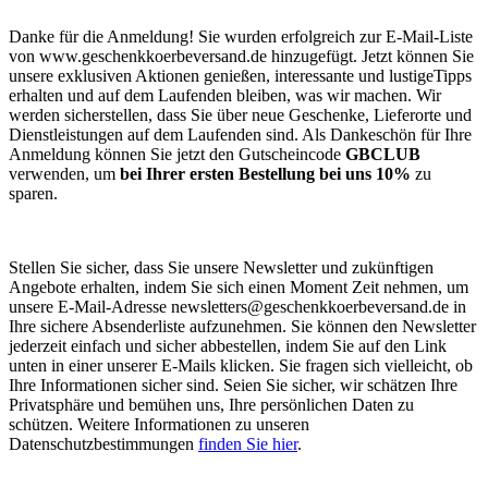
Baby / Kinder
Sonstiges
Danke für die Anmeldung! Sie wurden erfolgreich zur E-Mail-Liste
von www.geschenkkoerbeversand.de hinzugefügt. Jetzt können Sie
Spirituosen
Alkoholfrei
Salzig
unsere exklusiven Aktionen genießen, interessante und lustigeTipps
erhalten und auf dem Laufenden bleiben, was wir machen. Wir
werden sicherstellen, dass Sie über neue Geschenke, Lieferorte und
Dienstleistungen auf dem Laufenden sind. Als Dankeschön für Ihre
Anmeldung können Sie jetzt den Gutscheincode
GBCLUB
verwenden, um
bei Ihrer ersten Bestellung bei uns 10%
zu
sparen.
Obst
Kuchen
E-Geschenke
Stellen Sie sicher, dass Sie unsere Newsletter und zukünftigen
Angebote erhalten, indem Sie sich einen Moment Zeit nehmen, um
Geburtstag
Jubiläum
Romantik
unsere E-Mail-Adresse
newsletters@geschenkkoerbeversand.de
in
Ihre sichere Absenderliste aufzunehmen. Sie können den Newsletter
jederzeit einfach und sicher abbestellen, indem Sie auf den Link
Leichter Alkohol
Nicht essbar
unten in einer unserer E-Mails klicken. Sie fragen sich vielleicht, ob
Ihre Informationen sicher sind. Seien Sie sicher, wir schätzen Ihre
Privatsphäre und bemühen uns, Ihre persönlichen Daten zu
schützen. Weitere Informationen zu unseren
Datenschutzbestimmungen
finden Sie hier
.
Danke
Einfach so
Firmengeschenk