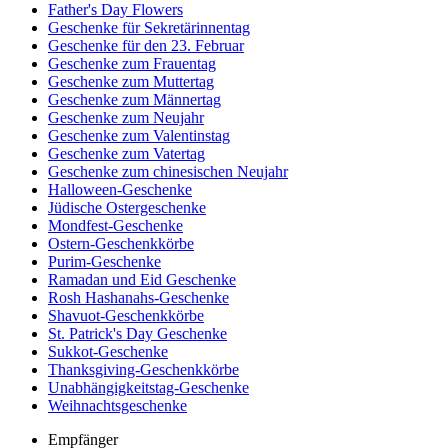
Father's Day Flowers
Geschenke für Sekretärinnentag
Geschenke für den 23. Februar
Geschenke zum Frauentag
Geschenke zum Muttertag
Geschenke zum Männertag
Geschenke zum Neujahr
Geschenke zum Valentinstag
Geschenke zum Vatertag
Geschenke zum chinesischen Neujahr
Halloween-Geschenke
Jüdische Ostergeschenke
Mondfest-Geschenke
Ostern-Geschenkkörbe
Purim-Geschenke
Ramadan und Eid Geschenke
Rosh Hashanahs-Geschenke
Shavuot-Geschenkkörbe
St. Patrick's Day Geschenke
Sukkot-Geschenke
Thanksgiving-Geschenkkörbe
Unabhängigkeitstag-Geschenke
Weihnachtsgeschenke
Empfänger