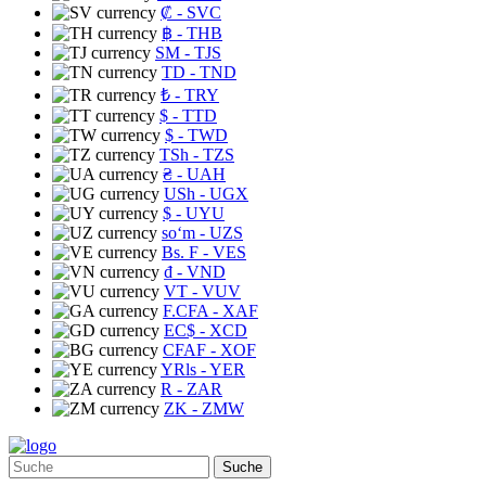
₡
- SVC
฿
- THB
ЅМ
- TJS
TD
- TND
₺
- TRY
$
- TTD
$
- TWD
TSh
- TZS
₴
- UAH
USh
- UGX
$
- UYU
soʻm
- UZS
Bs. F
- VES
₫
- VND
VT
- VUV
F.CFA
- XAF
EC$
- XCD
CFAF
- XOF
YRls
- YER
R
- ZAR
ZK
- ZMW
Suche