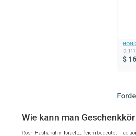
HONI
ID:
111
$
16
Forde
Wie kann man Geschenkkörb
Rosh Hashanah in Israel zu feiern bedeutet Tradi