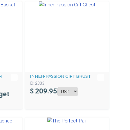
N
INNER-PASSION GIFT BRUST
ID:
2303
$
209.95
get