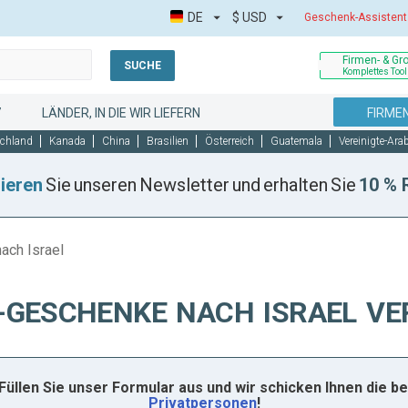
DE
$
USD
Geschenk-Assistent
Firmen- & Gr
SUCHE
Komplettes Tool
7
LÄNDER, IN DIE WIR LIEFERN
FIRME
chland
Kanada
China
Brasilien
Österreich
Guatemala
Vereinigte-Ara
ieren
Sie unseren Newsletter und erhalten Sie
10 % 
ch Israel
GESCHENKE NACH ISRAEL VE
Füllen Sie unser Formular aus und wir schicken Ihnen die
Privatpersonen
!