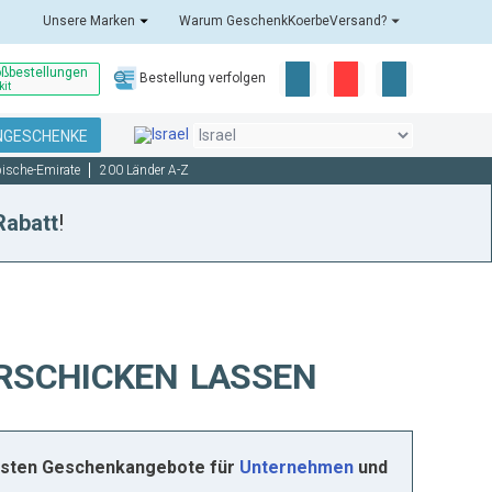
Unsere Marken
Warum GeschenkKoerbeVersand?
oßbestellungen
Bestellung verfolgen
kit
NGESCHENKE
bische-Emirate
200 Länder A-Z
Rabatt
!
RSCHICKEN LASSEN
 besten Geschenkangebote für
Unternehmen
und