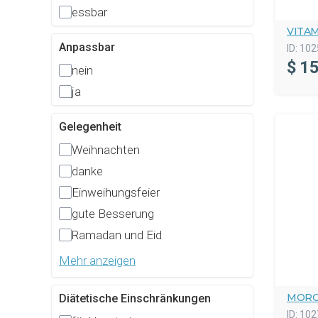
essbar
VITAM
Anpassbar
ID:
102
$
15
nein
ja
Gelegenheit
Weihnachten
danke
Einweihungsfeier
gute Besserung
Ramadan und Eid
Mehr anzeigen
MORG
Diätetische Einschränkungen
ID:
102