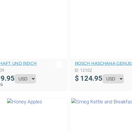
HAFT UND REICH
ROSCH HASCHANA GENUS
09
ID:
12102
9.95
$
124.95
95