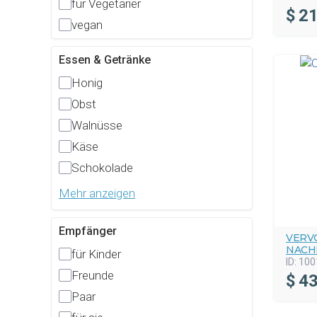
für Vegetarier
$
21
vegan
Essen & Getränke
Honig
Obst
Walnüsse
Käse
Schokolade
Mehr anzeigen
Empfänger
VERV
NACH
für Kinder
ID:
100
Freunde
$
43
Paar