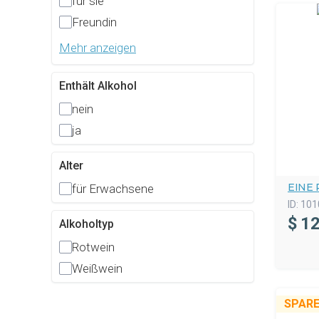
für sie
Freundin
Mehr anzeigen
Enthält Alkohol
nein
ja
Alter
EINE
für Erwachsene
ID:
101
$
12
Alkoholtyp
Rotwein
Weißwein
SPARE