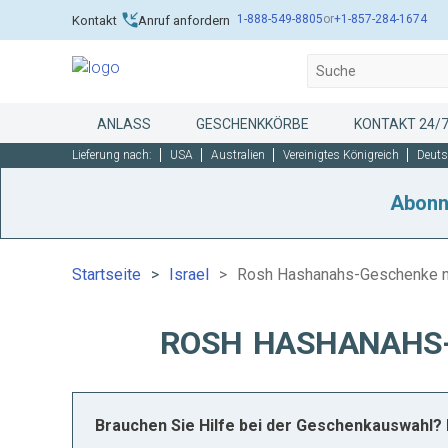
1-888-549-8805
or
+1-857-284-1674
Kontakt
Anruf anfordern
ANLASS
GESCHENKKÖRBE
KONTAKT 24/
Lieferung nach:
USA
Australien
Vereinigtes Königreich
Deuts
Abonn
Startseite
Israel
Rosh Hashanahs-Geschenke na
ROSH HASHANAHS-
Brauchen Sie Hilfe bei der Geschenkauswahl? 