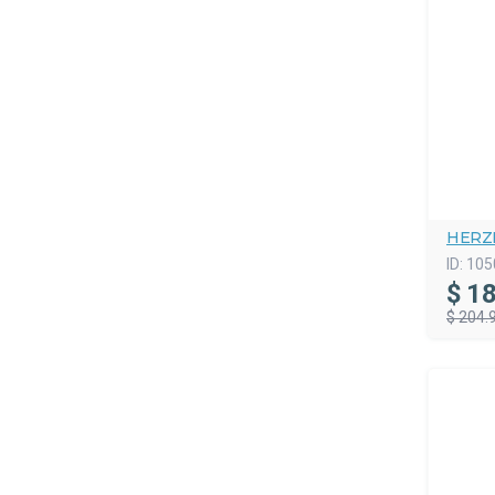
HERZ
ID:
105
$
18
$ 204.