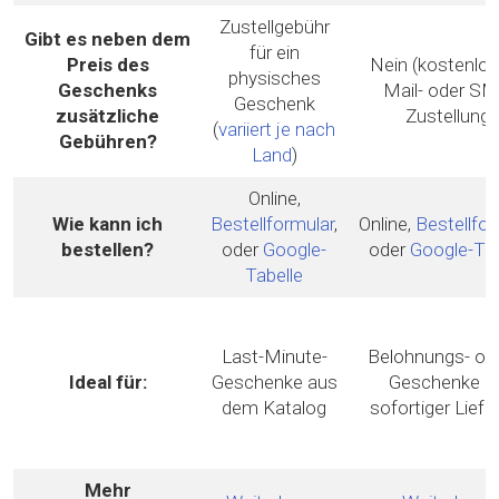
Zustellgebühr
Gibt es neben dem
für ein
Preis des
Nein (kostenlos
physisches
Geschenks
Mail- oder SM
Geschenk
zusätzliche
Zustellung)
(
variiert je nach
Gebühren?
Land
)
Online,
Wie kann ich
Bestellformular
,
Online,
Bestellfor
bestellen?
oder
Google-
oder
Google-Tab
Tabelle
Last-Minute-
Belohnungs- ode
Ideal für:
Geschenke aus
Geschenke m
dem Katalog
sofortiger Liefe
Mehr