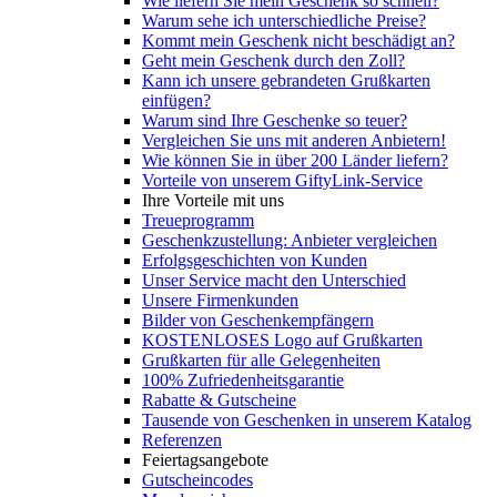
Wie liefern Sie mein Geschenk so schnell?
Warum sehe ich unterschiedliche Preise?
Kommt mein Geschenk nicht beschädigt an?
Geht mein Geschenk durch den Zoll?
Kann ich unsere gebrandeten Grußkarten
einfügen?
Warum sind Ihre Geschenke so teuer?
Vergleichen Sie uns mit anderen Anbietern!
Wie können Sie in über 200 Länder liefern?
Vorteile von unserem GiftyLink-Service
Ihre Vorteile mit uns
Treueprogramm
Geschenkzustellung: Anbieter vergleichen
Erfolgsgeschichten von Kunden
Unser Service macht den Unterschied
Unsere Firmenkunden
Bilder von Geschenkempfängern
KOSTENLOSES Logo auf Grußkarten
Grußkarten für alle Gelegenheiten
100% Zufriedenheitsgarantie
Rabatte & Gutscheine
Tausende von Geschenken in unserem Katalog
Referenzen
Feiertagsangebote
Gutscheincodes