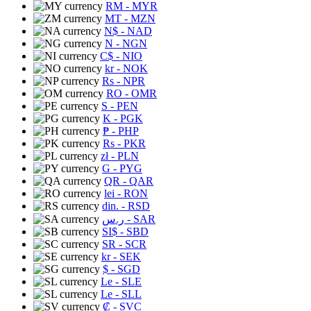
RM
- MYR
MT
- MZN
N$
- NAD
N
- NGN
C$
- NIO
kr
- NOK
Rs
- NPR
RO
- OMR
S
- PEN
K
- PGK
₱
- PHP
Rs
- PKR
zł
- PLN
G
- PYG
QR
- QAR
lei
- RON
din.
- RSD
ر.س
- SAR
SI$
- SBD
SR
- SCR
kr
- SEK
$
- SGD
Le
- SLE
Le
- SLL
₡
- SVC