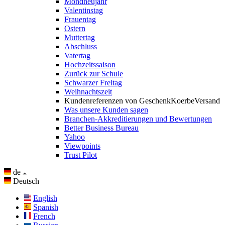
Mondneujahr
Valentinstag
Frauentag
Ostern
Muttertag
Abschluss
Vatertag
Hochzeitssaison
Zurück zur Schule
Schwarzer Freitag
Weihnachtszeit
Kundenreferenzen von GeschenkKoerbeVersand
Was unsere Kunden sagen
Branchen-Akkreditierungen und Bewertungen
Better Business Bureau
Yahoo
Viewpoints
Trust Pilot
de
Deutsch
English
Spanish
French