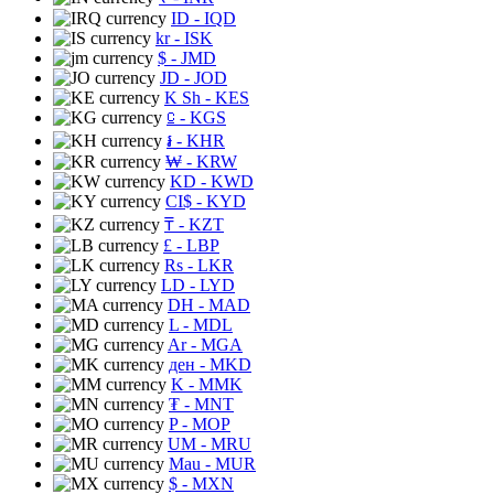
ID
- IQD
kr
- ISK
$
- JMD
JD
- JOD
K Sh
- KES
⃀
- KGS
៛
- KHR
₩
- KRW
KD
- KWD
CI$
- KYD
₸
- KZT
£
- LBP
Rs
- LKR
LD
- LYD
DH
- MAD
L
- MDL
Ar
- MGA
ден
- MKD
K
- MMK
₮
- MNT
P
- MOP
UM
- MRU
Mau
- MUR
$
- MXN