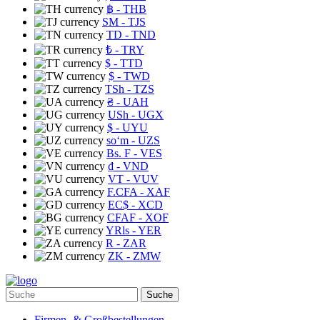
฿
- THB
ЅМ
- TJS
TD
- TND
₺
- TRY
$
- TTD
$
- TWD
TSh
- TZS
₴
- UAH
USh
- UGX
$
- UYU
soʻm
- UZS
Bs. F
- VES
₫
- VND
VT
- VUV
F.CFA
- XAF
EC$
- XCD
CFAF
- XOF
YRls
- YER
R
- ZAR
ZK
- ZMW
Suche
Firmen- & Großbestellungen