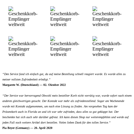
“Den Service fand ich einfach gut, da auf meine Bestellung schnell reagiert wurde. Es wurde alles zu
meiner vollsten Zufriedenheit erledigt.”
Margarete W. (Deutschland) — 02. Oktober 2022
“Der Service war hervorragend Obwohl mein bestellter Korb nicht vorrätig war, wurde sofort nach einem
anderen gleichwertigen gesucht. Der Kontakt war mehr als zufriedenstellend. Sogar am Wochenende
wurde mit Kontakt aufgenommen, um nach eine Lösung zu finden. Am vorgesehen Tag kam der
Präsentkorb auch in Florida an und ich war sehr zufrieden, dass alles so gut geklappt hat. Der
beschenkte hat sich auch sehr darüber gefreut. Ich kann diesen Shop nur weiterempfehlen und werde auf
jeden Fall noch weitere Artikel dort bestellen. Vielen lieben Dank für den tollen Service.”
Pia Beyer (Germany) — 20. April 2020