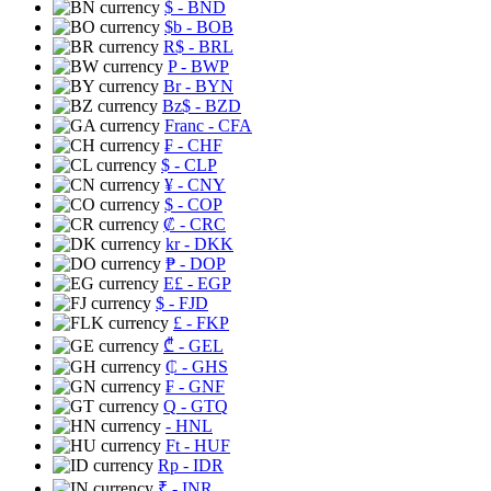
$
- BND
$b
- BOB
R$
- BRL
P
- BWP
Br
- BYN
Bz$
- BZD
Franc
- CFA
₣
- CHF
$
- CLP
¥
- CNY
$
- COP
₡
- CRC
kr
- DKK
₱
- DOP
E£
- EGP
$
- FJD
£
- FKP
₾
- GEL
₵
- GHS
₣
- GNF
Q
- GTQ
- HNL
Ft
- HUF
Rp
- IDR
₹
- INR