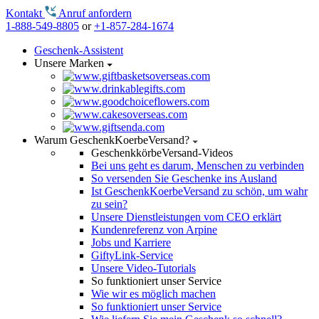
Kontakt
Anruf anfordern
1-888-549-8805
or
+1-857-284-1674
Geschenk-Assistent
Unsere Marken
Warum GeschenkKoerbeVersand?
GeschenkkörbeVersand-Videos
Bei uns geht es darum, Menschen zu verbinden
So versenden Sie Geschenke ins Ausland
Ist GeschenkKoerbeVersand zu schön, um wahr
zu sein?
Unsere Dienstleistungen vom CEO erklärt
Kundenreferenz von Arpine
Jobs und Karriere
GiftyLink-Service
Unsere Video-Tutorials
So funktioniert unser Service
Wie wir es möglich machen
So funktioniert unser Service