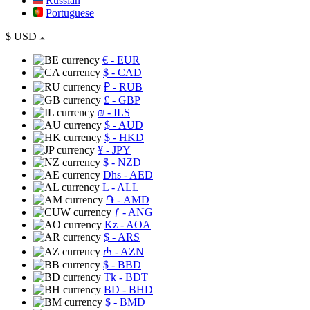
Russian
Portuguese
$
USD
€
- EUR
$
- CAD
₽
- RUB
£
- GBP
₪
- ILS
$
- AUD
$
- HKD
¥
- JPY
$
- NZD
Dhs
- AED
L
- ALL
֏
- AMD
ƒ
- ANG
Kz
- AOA
$
- ARS
₼
- AZN
$
- BBD
Tk
- BDT
BD
- BHD
$
- BMD