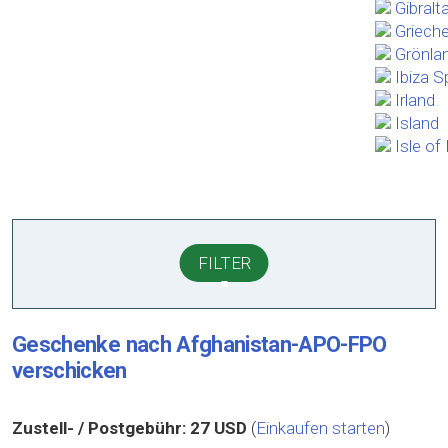
Gibralt
Griech
Grönla
Ibiza S
Irland
Island
Isle o
FILTER
Geschenke nach Afghanistan-APO-FPO
verschicken
Zustell- / Postgebühr:
27 USD
(
Einkaufen starten
)