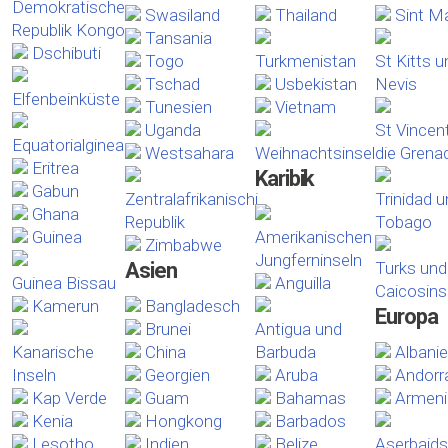
Demokratische
Swasiland
Thailand
Sint M
Republik Kongo
Tansania
Dschibuti
Togo
Turkmenistan
St Kitts u
Tschad
Usbekistan
Nevis
Elfenbeinküste
Tunesien
Vietnam
Uganda
St Vincen
Equatorialginea
Westsahara
Weihnachtsinsel
die Grena
Eritrea
Karibik
Gabun
Zentralafrikanischi
Trinidad 
Ghana
Republik
Tobago
Guinea
Amerikanischen
Zimbabwe
Jungferninseln
Asien
Turks und
Guinea Bissau
Anguilla
Caicosins
Kamerun
Bangladesch
Europa
Brunei
Antigua und
Kanarische
China
Barbuda
Albani
Inseln
Georgien
Aruba
Andorr
Kap Verde
Guam
Bahamas
Armeni
Kenia
Hongkong
Barbados
Lesotho
Indien
Belize
Aserbaid