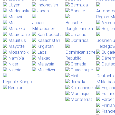
Libyen
Indonesien
Bermuda
Madagaskar
Japan
Bonaire
Autonom
Malawi
Region M
Mali
Japan
Britische
Azoren
Marokko
Militärbasen
Jungferninseln
Belgien
Mauretanie
Kambodscha
Curacao
Mauritius
Kasachstan
Dominica
Bosnien 
Mayotte
Kirgistan
Herzegow
Mosambik
Laos
Dominikanische
Bulgari
Namibia
Makao
Republik
Dänem
Niger
Malaysia
Grenada
Deutsc
Nigeria
Malediven
Guadeloupe
Haiti
Deutschl
Republik Kongo
Jamaika
Militärba
Réunion
Kaimaninseln
Englan
Martinique
Estlan
Montserrat
Färöer
Finnla
Frankr