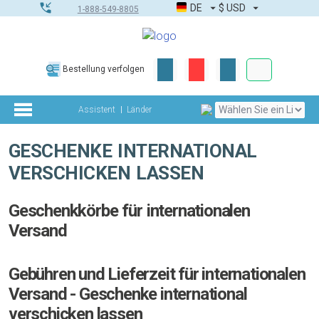
DE
$
USD
1-888-549-8805
Firmen- & G
Bestellung verfolgen
Komplettes Too
Assistent
Länder
GESCHENKE INTERNATIONAL
VERSCHICKEN LASSEN
Geschenkkörbe für internationalen
Versand
Gebühren und Lieferzeit für internationalen
Versand - Geschenke international
verschicken lassen