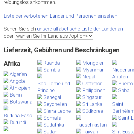
reibungslos ankommen.
Liste der verbotenen Länder und Personen einsehen
Sehen Sie sich
unsere alfabetische Liste der Länder an
oder
Lieferzeit, Gebühren und Beschränkugen
Afrika
Ruanda
Mongolei
Sambia
Myanmar
Niederlän
Algerien
Nepal
Antillen
Angola
Sao Tome und
Osttimor
Puerto
Äthiopien
Principe
Philippinen
Saba
Benin
Senegal
Singapur
Botswana
Seychellen
Sri Lanka
Saint
Sierra Leone
Südkorea
Barthéle
Burkina Faso
Somalia
Saint L
Burundi
Südafrika
Tadschikistan
Sudan
Taiwan
Sint Eust