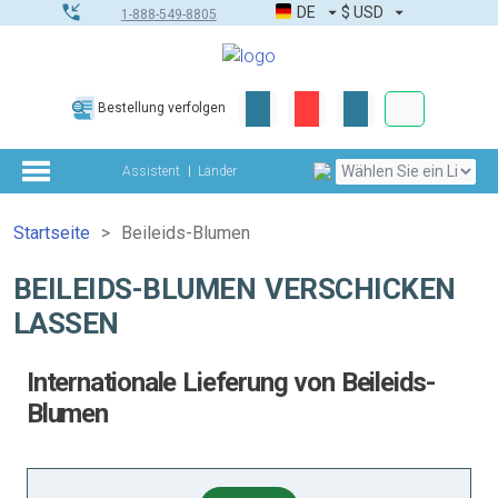
DE
$
USD
1-888-549-8805
Firmen- & G
Bestellung verfolgen
Komplettes Too
Assistent
Länder
Startseite
Beileids-Blumen
BEILEIDS-BLUMEN VERSCHICKEN
LASSEN
Internationale Lieferung von Beileids-
Blumen