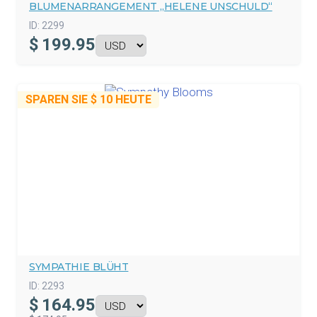
BLUMENARRANGEMENT „HELENE UNSCHULD“
ID:
2299
$
199.95
SPAREN SIE
$ 10
HEUTE
SYMPATHIE BLÜHT
ID:
2293
$
164.95