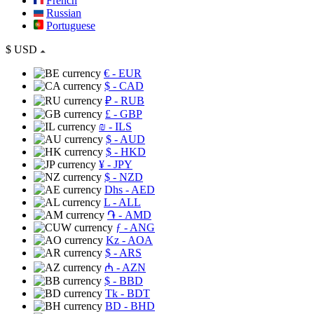
French
Russian
Portuguese
$
USD
€
- EUR
$
- CAD
₽
- RUB
£
- GBP
₪
- ILS
$
- AUD
$
- HKD
¥
- JPY
$
- NZD
Dhs
- AED
L
- ALL
֏
- AMD
ƒ
- ANG
Kz
- AOA
$
- ARS
₼
- AZN
$
- BBD
Tk
- BDT
BD
- BHD