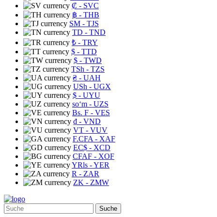
₡
- SVC
฿
- THB
ЅМ
- TJS
TD
- TND
₺
- TRY
$
- TTD
$
- TWD
TSh
- TZS
₴
- UAH
USh
- UGX
$
- UYU
soʻm
- UZS
Bs. F
- VES
₫
- VND
VT
- VUV
F.CFA
- XAF
EC$
- XCD
CFAF
- XOF
YRls
- YER
R
- ZAR
ZK
- ZMW
Suche