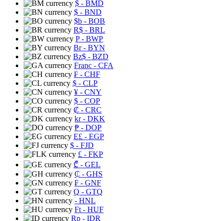
$
- BMD
$
- BND
$b
- BOB
R$
- BRL
P
- BWP
Br
- BYN
Bz$
- BZD
Franc
- CFA
₣
- CHF
$
- CLP
¥
- CNY
$
- COP
₡
- CRC
kr
- DKK
₱
- DOP
E£
- EGP
$
- FJD
£
- FKP
₾
- GEL
₵
- GHS
₣
- GNF
Q
- GTQ
- HNL
Ft
- HUF
Rp
- IDR