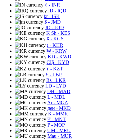
₹
- INR
ID
- IQD
kr
- ISK
$
- JMD
JD
- JOD
K Sh
- KES
⃀
- KGS
៛
- KHR
₩
- KRW
KD
- KWD
CI$
- KYD
₸
- KZT
£
- LBP
Rs
- LKR
LD
- LYD
DH
- MAD
L
- MDL
Ar
- MGA
ден
- MKD
K
- MMK
₮
- MNT
P
- MOP
UM
- MRU
Mau
- MUR