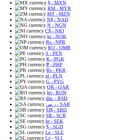
$
- MXN
RM
- MYR
MT
- MZN
N$
- NAD
N
- NGN
C$
- NIO
kr
- NOK
Rs
- NPR
RO
- OMR
S
- PEN
K
- PGK
₱
- PHP
Rs
- PKR
zł
- PLN
G
- PYG
QR
- QAR
lei
- RON
din.
- RSD
ر.س
- SAR
SI$
- SBD
SR
- SCR
kr
- SEK
$
- SGD
Le
- SLE
Le
- SLL