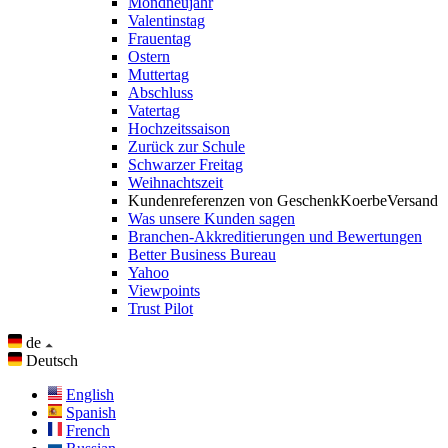
Mondneujahr
Valentinstag
Frauentag
Ostern
Muttertag
Abschluss
Vatertag
Hochzeitssaison
Zurück zur Schule
Schwarzer Freitag
Weihnachtszeit
Kundenreferenzen von GeschenkKoerbeVersand
Was unsere Kunden sagen
Branchen-Akkreditierungen und Bewertungen
Better Business Bureau
Yahoo
Viewpoints
Trust Pilot
de
Deutsch
English
Spanish
French