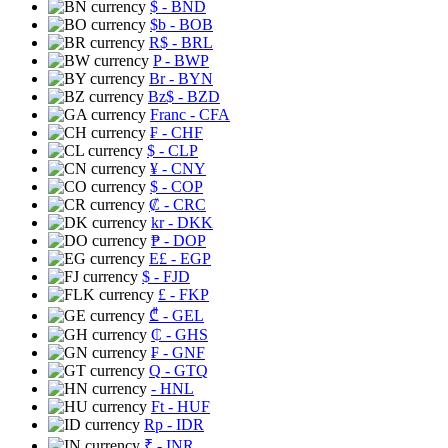
$
- BND
$b
- BOB
R$
- BRL
P
- BWP
Br
- BYN
Bz$
- BZD
Franc
- CFA
₣
- CHF
$
- CLP
¥
- CNY
$
- COP
₡
- CRC
kr
- DKK
₱
- DOP
E£
- EGP
$
- FJD
£
- FKP
₾
- GEL
₵
- GHS
₣
- GNF
Q
- GTQ
- HNL
Ft
- HUF
Rp
- IDR
₹
- INR