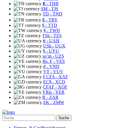
฿
- THB
ЅМ
- TJS
TD
- TND
₺
- TRY
$
- TTD
$
- TWD
TSh
- TZS
₴
- UAH
USh
- UGX
$
- UYU
soʻm
- UZS
Bs. F
- VES
₫
- VND
VT
- VUV
F.CFA
- XAF
EC$
- XCD
CFAF
- XOF
YRls
- YER
R
- ZAR
ZK
- ZMW
Suche
Firmen- & Großbestellungen