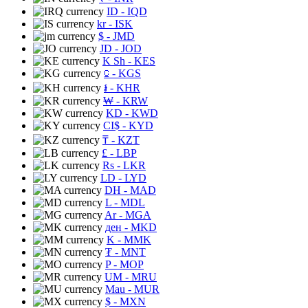
ID
- IQD
kr
- ISK
$
- JMD
JD
- JOD
K Sh
- KES
⃀
- KGS
៛
- KHR
₩
- KRW
KD
- KWD
CI$
- KYD
₸
- KZT
£
- LBP
Rs
- LKR
LD
- LYD
DH
- MAD
L
- MDL
Ar
- MGA
ден
- MKD
K
- MMK
₮
- MNT
P
- MOP
UM
- MRU
Mau
- MUR
$
- MXN