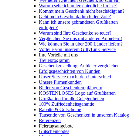
Wie liefern Sie mein Geschenk so schnell?
Warum sehe ich unterschiedliche Preise?
Kommt mein Geschenk nicht beschädigt an?
Geht mein Geschenk durch den Zoll?
Kann ich unsere gebrandeten Grußkarten
einfügen?
Warum sind Ihre Geschenke so teuer?
Vergleichen Sie uns mit anderen Anbietern!
Wie können Sie in über 200 Länder liefern?
Vorteile von unserem GiftyLink-Service
Ihre Vorteile mit uns
Treueprogramm
Geschenkzustellung: Anbieter vergleichen
Erfolgsgeschichten von Kunden
Unser Service macht den Unterschied
Unsere Firmenkunden
Bilder von Geschenkempfängern
KOSTENLOSES Logo auf Grußkarten
Grußkarten für alle Gelegenheiten
100% Zufriedenheitsgarantie
Rabatte & Gutscheine
Tausende von Geschenken in unserem Katalog
Referenzen
Feiertagsangebote
Gutscheincodes