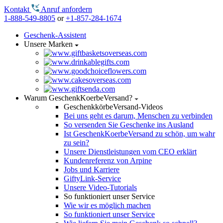
Kontakt
Anruf anfordern
1-888-549-8805
or
+1-857-284-1674
Geschenk-Assistent
Unsere Marken
Warum GeschenkKoerbeVersand?
GeschenkkörbeVersand-Videos
Bei uns geht es darum, Menschen zu verbinden
So versenden Sie Geschenke ins Ausland
Ist GeschenkKoerbeVersand zu schön, um wahr
zu sein?
Unsere Dienstleistungen vom CEO erklärt
Kundenreferenz von Arpine
Jobs und Karriere
GiftyLink-Service
Unsere Video-Tutorials
So funktioniert unser Service
Wie wir es möglich machen
So funktioniert unser Service