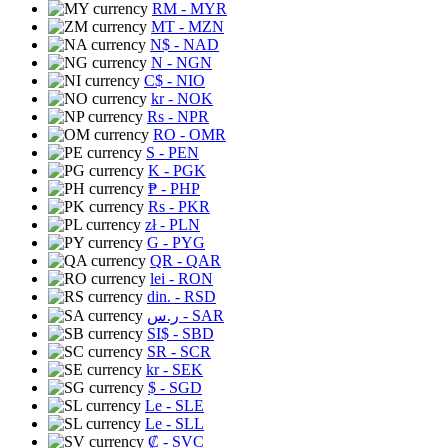
RM
- MYR
MT
- MZN
N$
- NAD
N
- NGN
C$
- NIO
kr
- NOK
Rs
- NPR
RO
- OMR
S
- PEN
K
- PGK
₱
- PHP
Rs
- PKR
zł
- PLN
G
- PYG
QR
- QAR
lei
- RON
din.
- RSD
ر.س
- SAR
SI$
- SBD
SR
- SCR
kr
- SEK
$
- SGD
Le
- SLE
Le
- SLL
₡
- SVC