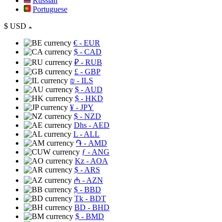
Russian
Portuguese
$
USD
€
- EUR
$
- CAD
₽
- RUB
£
- GBP
₪
- ILS
$
- AUD
$
- HKD
¥
- JPY
$
- NZD
Dhs
- AED
L
- ALL
֏
- AMD
ƒ
- ANG
Kz
- AOA
$
- ARS
₼
- AZN
$
- BBD
Tk
- BDT
BD
- BHD
$
- BMD