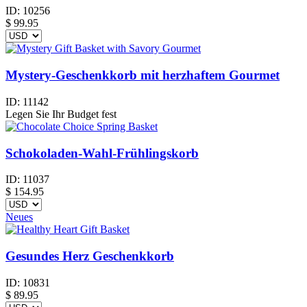
ID:
10256
$
99.95
Mystery-Geschenkkorb mit herzhaftem Gourmet
ID:
11142
Legen Sie Ihr Budget fest
Schokoladen-Wahl-Frühlingskorb
ID:
11037
$
154.95
Neues
Gesundes Herz Geschenkkorb
ID:
10831
$
89.95