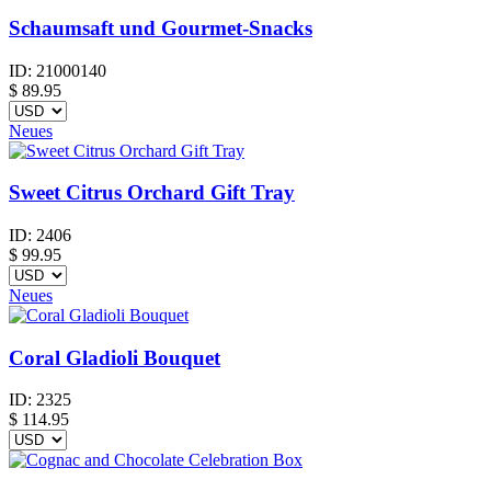
Schaumsaft und Gourmet-Snacks
ID:
21000140
$
89.95
Neues
Sweet Citrus Orchard Gift Tray
ID:
2406
$
99.95
Neues
Coral Gladioli Bouquet
ID:
2325
$
114.95