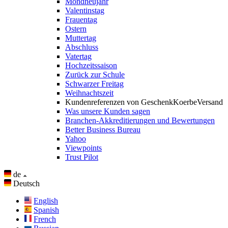
Mondneujahr
Valentinstag
Frauentag
Ostern
Muttertag
Abschluss
Vatertag
Hochzeitssaison
Zurück zur Schule
Schwarzer Freitag
Weihnachtszeit
Kundenreferenzen von GeschenkKoerbeVersand
Was unsere Kunden sagen
Branchen-Akkreditierungen und Bewertungen
Better Business Bureau
Yahoo
Viewpoints
Trust Pilot
de
Deutsch
English
Spanish
French