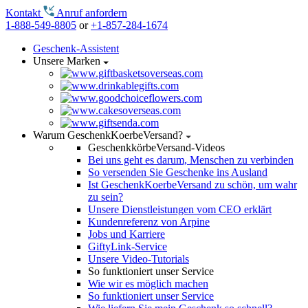
Kontakt
Anruf anfordern
1-888-549-8805
or
+1-857-284-1674
Geschenk-Assistent
Unsere Marken
Warum GeschenkKoerbeVersand?
GeschenkkörbeVersand-Videos
Bei uns geht es darum, Menschen zu verbinden
So versenden Sie Geschenke ins Ausland
Ist GeschenkKoerbeVersand zu schön, um wahr
zu sein?
Unsere Dienstleistungen vom CEO erklärt
Kundenreferenz von Arpine
Jobs und Karriere
GiftyLink-Service
Unsere Video-Tutorials
So funktioniert unser Service
Wie wir es möglich machen
So funktioniert unser Service