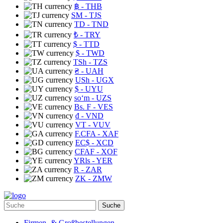
฿
- THB
ЅМ
- TJS
TD
- TND
₺
- TRY
$
- TTD
$
- TWD
TSh
- TZS
₴
- UAH
USh
- UGX
$
- UYU
soʻm
- UZS
Bs. F
- VES
₫
- VND
VT
- VUV
F.CFA
- XAF
EC$
- XCD
CFAF
- XOF
YRls
- YER
R
- ZAR
ZK
- ZMW
Suche
Firmen- & Großbestellungen