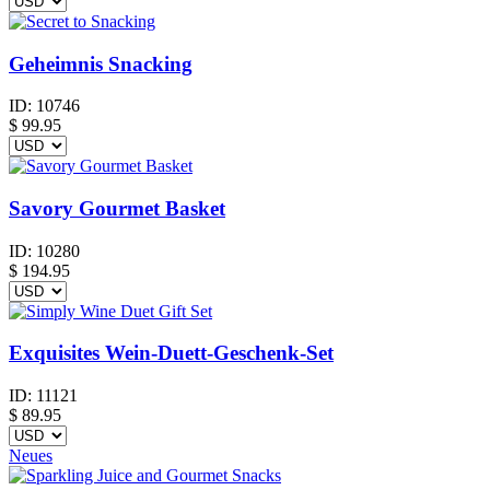
Geheimnis Snacking
ID:
10746
$
99.95
Savory Gourmet Basket
ID:
10280
$
194.95
Exquisites Wein-Duett-Geschenk-Set
ID:
11121
$
89.95
Neues