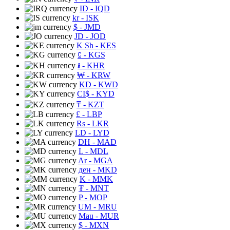
ID
- IQD
kr
- ISK
$
- JMD
JD
- JOD
K Sh
- KES
⃀
- KGS
៛
- KHR
₩
- KRW
KD
- KWD
CI$
- KYD
₸
- KZT
£
- LBP
Rs
- LKR
LD
- LYD
DH
- MAD
L
- MDL
Ar
- MGA
ден
- MKD
K
- MMK
₮
- MNT
P
- MOP
UM
- MRU
Mau
- MUR
$
- MXN