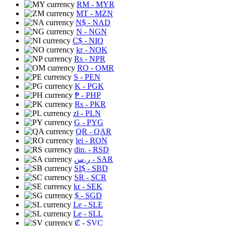
RM
- MYR
MT
- MZN
N$
- NAD
N
- NGN
C$
- NIO
kr
- NOK
Rs
- NPR
RO
- OMR
S
- PEN
K
- PGK
₱
- PHP
Rs
- PKR
zł
- PLN
G
- PYG
QR
- QAR
lei
- RON
din.
- RSD
ر.س
- SAR
SI$
- SBD
SR
- SCR
kr
- SEK
$
- SGD
Le
- SLE
Le
- SLL
₡
- SVC