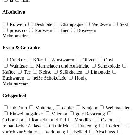
Alkoholtyp
Rotwein
Destillate
Champagne
Weißwein
Sekt
prosecco
Portwein
Bier
Roséwein
Mehr anzeigen
Essen & Getränke
Cracker
Käse
Wurstwaren
Oliven
Obst
Walnüsse
Marmeladen und Aufstriche
Schokolade
Kaffee
Tee
Kekse
Süßigkeiten
Limonade
Backwaren
heiße Schokolade
Honig
Mehr anzeigen
Gelegenheit
Jubiläum
Muttertag
danke
Neujahr
Weihnachten
Einweihungsfeier
Vatertag
gute Besserung
Geburtstag
Ramadan und Eid
Mondfest
Ostern
romantischer Anlass
tut mir leid
Frauentag
Hochzeit
zurück zur Schule
Verlobung
Beileid
Abschluss