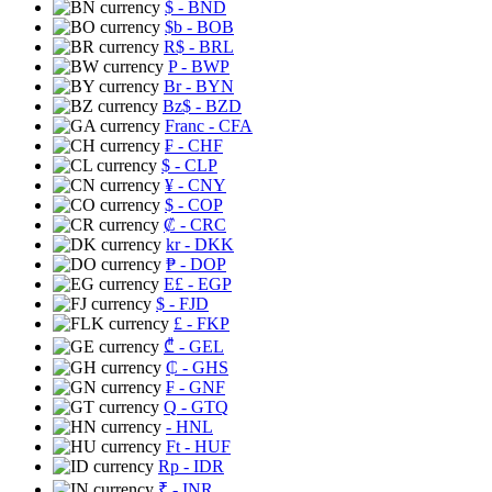
$
- BND
$b
- BOB
R$
- BRL
P
- BWP
Br
- BYN
Bz$
- BZD
Franc
- CFA
₣
- CHF
$
- CLP
¥
- CNY
$
- COP
₡
- CRC
kr
- DKK
₱
- DOP
E£
- EGP
$
- FJD
£
- FKP
₾
- GEL
₵
- GHS
₣
- GNF
Q
- GTQ
- HNL
Ft
- HUF
Rp
- IDR
₹
- INR