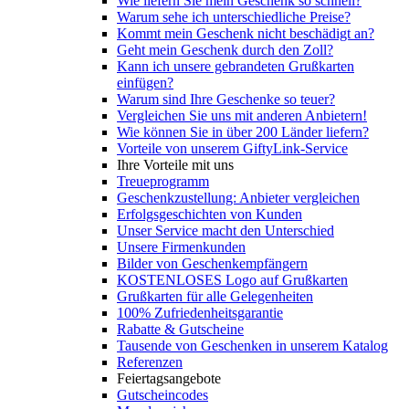
Wie liefern Sie mein Geschenk so schnell?
Warum sehe ich unterschiedliche Preise?
Kommt mein Geschenk nicht beschädigt an?
Geht mein Geschenk durch den Zoll?
Kann ich unsere gebrandeten Grußkarten
einfügen?
Warum sind Ihre Geschenke so teuer?
Vergleichen Sie uns mit anderen Anbietern!
Wie können Sie in über 200 Länder liefern?
Vorteile von unserem GiftyLink-Service
Ihre Vorteile mit uns
Treueprogramm
Geschenkzustellung: Anbieter vergleichen
Erfolgsgeschichten von Kunden
Unser Service macht den Unterschied
Unsere Firmenkunden
Bilder von Geschenkempfängern
KOSTENLOSES Logo auf Grußkarten
Grußkarten für alle Gelegenheiten
100% Zufriedenheitsgarantie
Rabatte & Gutscheine
Tausende von Geschenken in unserem Katalog
Referenzen
Feiertagsangebote
Gutscheincodes