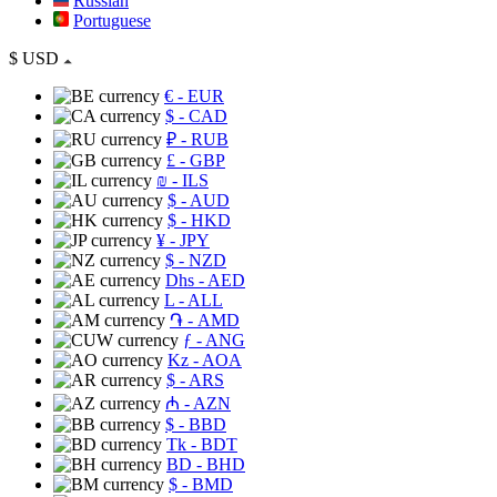
Russian
Portuguese
$
USD
€
- EUR
$
- CAD
₽
- RUB
£
- GBP
₪
- ILS
$
- AUD
$
- HKD
¥
- JPY
$
- NZD
Dhs
- AED
L
- ALL
֏
- AMD
ƒ
- ANG
Kz
- AOA
$
- ARS
₼
- AZN
$
- BBD
Tk
- BDT
BD
- BHD
$
- BMD