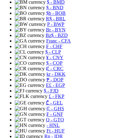
$
- BMD
$
- BND
$b
- BOB
R$
- BRL
P
- BWP
Br
- BYN
Bz$
- BZD
Franc
- CFA
₣
- CHF
$
- CLP
¥
- CNY
$
- COP
₡
- CRC
kr
- DKK
₱
- DOP
E£
- EGP
$
- FJD
£
- FKP
₾
- GEL
₵
- GHS
₣
- GNF
Q
- GTQ
- HNL
Ft
- HUF
Rp
- IDR