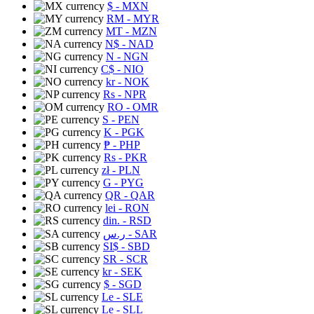
$
- MXN
RM
- MYR
MT
- MZN
N$
- NAD
N
- NGN
C$
- NIO
kr
- NOK
Rs
- NPR
RO
- OMR
S
- PEN
K
- PGK
₱
- PHP
Rs
- PKR
zł
- PLN
G
- PYG
QR
- QAR
lei
- RON
din.
- RSD
ر.س
- SAR
SI$
- SBD
SR
- SCR
kr
- SEK
$
- SGD
Le
- SLE
Le
- SLL