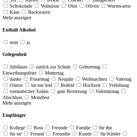
Schokolade
Walnüsse
Obst
Oliven
Wurstwaren
Käse
Backwaren
Mehr anzeigen
Enthält Alkohol
nein
ja
Gelegenheit
Jubiläum
zurück zur Schule
Geburtstag
Einweihungsfeier
Muttertag
danke
Frauentag
Neujahr
Weihnachten
Vatertag
Ostern
tut mir leid
Beileid
Hochzeit
Verlobung
romantischer Anlass
gute Besserung
Valentinstag
Abschluss
Mondfest
Mehr anzeigen
Empfänger
Kollege
Boss
Freunde
Familie
für ihn
für sie
Freund
Freundin
Kunde
für Kinder