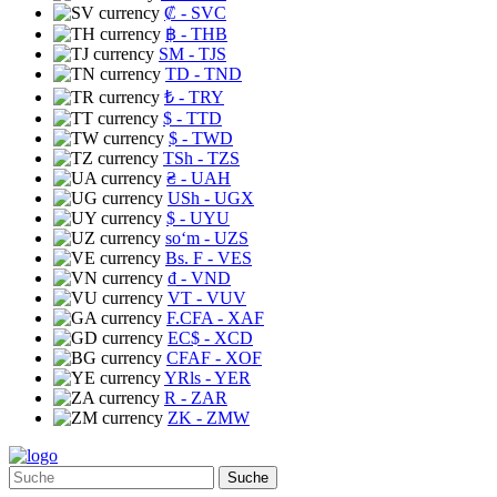
₡
- SVC
฿
- THB
ЅМ
- TJS
TD
- TND
₺
- TRY
$
- TTD
$
- TWD
TSh
- TZS
₴
- UAH
USh
- UGX
$
- UYU
soʻm
- UZS
Bs. F
- VES
₫
- VND
VT
- VUV
F.CFA
- XAF
EC$
- XCD
CFAF
- XOF
YRls
- YER
R
- ZAR
ZK
- ZMW
Suche