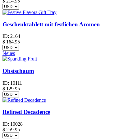
$
214.95
Geschenktablett mit festlichen Aromen
ID:
2164
$
164.95
Neues
Obstschaum
ID:
10111
$
129.95
Refined Decadence
ID:
10028
$
259.95