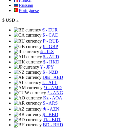
French
Russian
Portuguese
$
USD
€
- EUR
$
- CAD
₽
- RUB
£
- GBP
₪
- ILS
$
- AUD
$
- HKD
¥
- JPY
$
- NZD
Dhs
- AED
L
- ALL
֏
- AMD
ƒ
- ANG
Kz
- AOA
$
- ARS
₼
- AZN
$
- BBD
Tk
- BDT
BD
- BHD