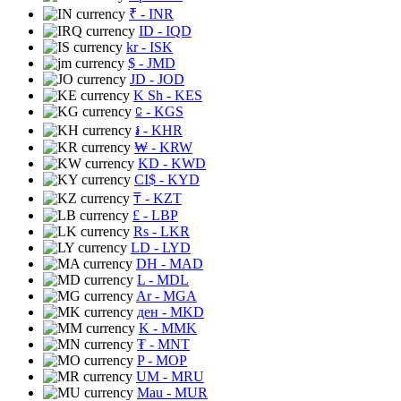
₹
- INR
ID
- IQD
kr
- ISK
$
- JMD
JD
- JOD
K Sh
- KES
⃀
- KGS
៛
- KHR
₩
- KRW
KD
- KWD
CI$
- KYD
₸
- KZT
£
- LBP
Rs
- LKR
LD
- LYD
DH
- MAD
L
- MDL
Ar
- MGA
ден
- MKD
K
- MMK
₮
- MNT
P
- MOP
UM
- MRU
Mau
- MUR