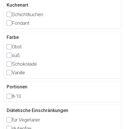
Kuchenart
Schichtkuchen
Fondant
Farbe
Obst
süß
Schokolade
Vanille
Portionen
8-10
Diätetische Einschränkungen
für Vegetarier
glutenfrei