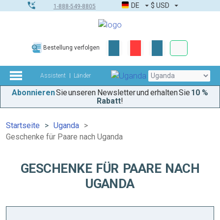
DE
$
USD
1-888-549-8805
Firmen- & G
Bestellung verfolgen
Komplettes Too
Assistent
Länder
Abonnieren
Sie unseren Newsletter und erhalten Sie
10 %
Rabatt
!
Startseite
Uganda
Geschenke für Paare nach Uganda
GESCHENKE FÜR PAARE NACH
UGANDA