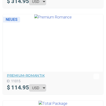
$
314.95
NEUES
PREMIUM-ROMANTIK
ID:
11015
$
114.95