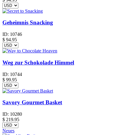
Geheimnis Snacking
ID:
10746
$
94.95
Weg zur Schokolade Himmel
ID:
10744
$
99.95
Savory Gourmet Basket
ID:
10280
$
219.95
Neues