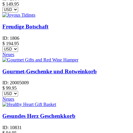
$
149.95
Freudige Botschaft
ID:
1806
$
194.95
Neues
Gourmet-Geschenke und Rotweinkorb
ID:
20005009
$
99.95
Neues
Gesundes Herz Geschenkkorb
ID:
10831
$
94.95