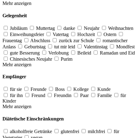
Mehr anzeigen
Gelegenheit
Jubiläum
Muttertag
danke
Neujahr
Weihnachten
Einweihungsfeier
Vatertag
Hochzeit
Ostern
Frauentag
Abschluss
zurück zur Schule
romantischer
Anlass
Geburtstag
tut mir leid
Valentinstag
Mondfest
gute Besserung
Verlobung
Beileid
Ramadan und Eid
Chinesisches Neujahr
Purim
Mehr anzeigen
Empfänger
für sie
Freunde
Boss
Kollege
Kunde
für ihn
Freund
Freundin
Paar
Familie
für
Kinder
Mehr anzeigen
Diätetische Einschränkungen
alkoholfreie Getränke
glutenfrei
milchfrei
für
Vegetarier
vegan