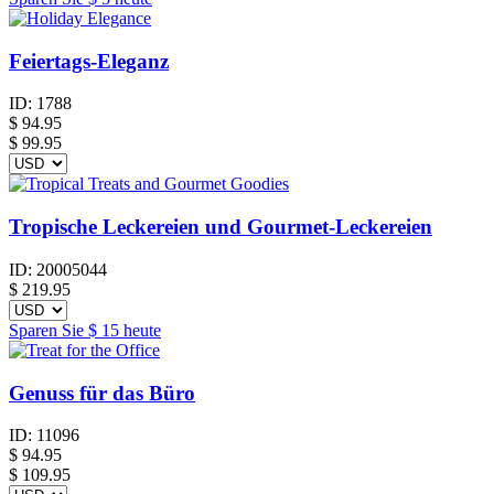
Feiertags-Eleganz
ID:
1788
$
94.95
$ 99.95
Tropische Leckereien und Gourmet-Leckereien
ID:
20005044
$
219.95
Sparen Sie
$ 15
heute
Genuss für das Büro
ID:
11096
$
94.95
$ 109.95