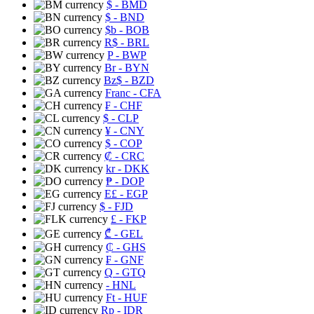
$
- BMD
$
- BND
$b
- BOB
R$
- BRL
P
- BWP
Br
- BYN
Bz$
- BZD
Franc
- CFA
₣
- CHF
$
- CLP
¥
- CNY
$
- COP
₡
- CRC
kr
- DKK
₱
- DOP
E£
- EGP
$
- FJD
£
- FKP
₾
- GEL
₵
- GHS
₣
- GNF
Q
- GTQ
- HNL
Ft
- HUF
Rp
- IDR