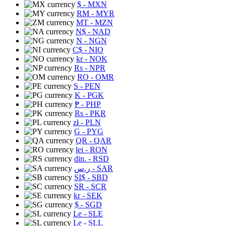
$
- MXN
RM
- MYR
MT
- MZN
N$
- NAD
N
- NGN
C$
- NIO
kr
- NOK
Rs
- NPR
RO
- OMR
S
- PEN
K
- PGK
₱
- PHP
Rs
- PKR
zł
- PLN
G
- PYG
QR
- QAR
lei
- RON
din.
- RSD
ر.س
- SAR
SI$
- SBD
SR
- SCR
kr
- SEK
$
- SGD
Le
- SLE
Le
- SLL