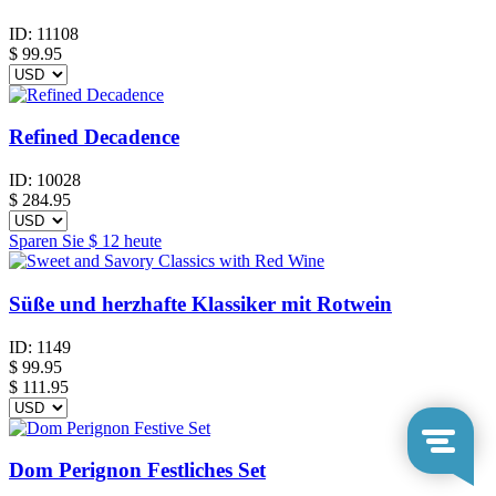
ID:
11108
$
99.95
Refined Decadence
ID:
10028
$
284.95
Sparen Sie
$ 12
heute
Süße und herzhafte Klassiker mit Rotwein
ID:
1149
$
99.95
$ 111.95
Dom Perignon Festliches Set