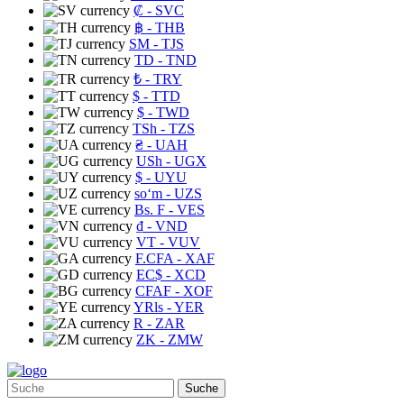
₡
- SVC
฿
- THB
ЅМ
- TJS
TD
- TND
₺
- TRY
$
- TTD
$
- TWD
TSh
- TZS
₴
- UAH
USh
- UGX
$
- UYU
soʻm
- UZS
Bs. F
- VES
₫
- VND
VT
- VUV
F.CFA
- XAF
EC$
- XCD
CFAF
- XOF
YRls
- YER
R
- ZAR
ZK
- ZMW
Suche