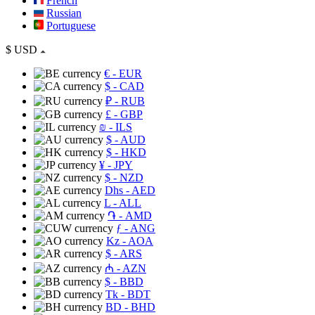
French
Russian
Portuguese
$
USD
€
- EUR
$
- CAD
₽
- RUB
£
- GBP
₪
- ILS
$
- AUD
$
- HKD
¥
- JPY
$
- NZD
Dhs
- AED
L
- ALL
֏
- AMD
ƒ
- ANG
Kz
- AOA
$
- ARS
₼
- AZN
$
- BBD
Tk
- BDT
BD
- BHD