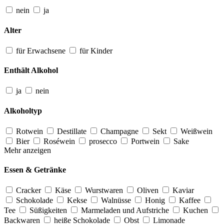
nein
ja
Alter
für Erwachsene
für Kinder
Enthält Alkohol
ja
nein
Alkoholtyp
Rotwein
Destillate
Champagne
Sekt
Weißwein
Bier
Roséwein
prosecco
Portwein
Sake
Mehr anzeigen
Essen & Getränke
Cracker
Käse
Wurstwaren
Oliven
Kaviar
Schokolade
Kekse
Walnüsse
Honig
Kaffee
Tee
Süßigkeiten
Marmeladen und Aufstriche
Kuchen
Backwaren
heiße Schokolade
Obst
Limonade