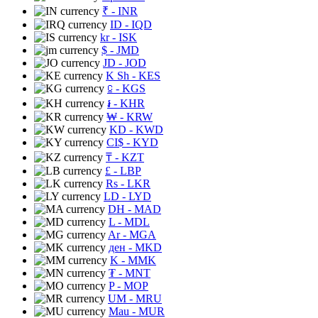
₹
- INR
ID
- IQD
kr
- ISK
$
- JMD
JD
- JOD
K Sh
- KES
⃀
- KGS
៛
- KHR
₩
- KRW
KD
- KWD
CI$
- KYD
₸
- KZT
£
- LBP
Rs
- LKR
LD
- LYD
DH
- MAD
L
- MDL
Ar
- MGA
ден
- MKD
K
- MMK
₮
- MNT
P
- MOP
UM
- MRU
Mau
- MUR