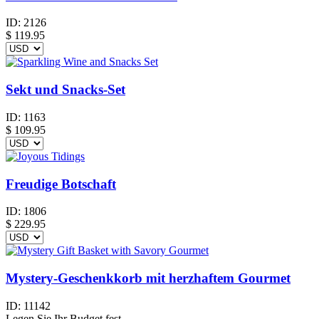
ID:
2126
$
119.95
Sekt und Snacks-Set
ID:
1163
$
109.95
Freudige Botschaft
ID:
1806
$
229.95
Mystery-Geschenkkorb mit herzhaftem Gourmet
ID:
11142
Legen Sie Ihr Budget fest