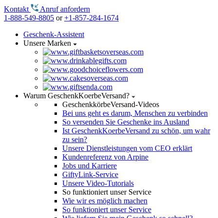
Kontakt
Anruf anfordern
1-888-549-8805
or
+1-857-284-1674
Geschenk-Assistent
Unsere Marken
Warum GeschenkKoerbeVersand?
GeschenkkörbeVersand-Videos
Bei uns geht es darum, Menschen zu verbinden
So versenden Sie Geschenke ins Ausland
Ist GeschenkKoerbeVersand zu schön, um wahr
zu sein?
Unsere Dienstleistungen vom CEO erklärt
Kundenreferenz von Arpine
Jobs und Karriere
GiftyLink-Service
Unsere Video-Tutorials
So funktioniert unser Service
Wie wir es möglich machen
So funktioniert unser Service