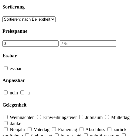
Sortierung
Preisspanne
Essbar
essbar
Anpassbar
nein
ja
Gelegenheit
Weihnachten
Einweihungsfeier
Jubiläum
Muttertag
danke
Neujahr
Vatertag
Frauentag
Abschluss
zurück
zur Schule
Geburtstag
tut mir leid
gute Besserung