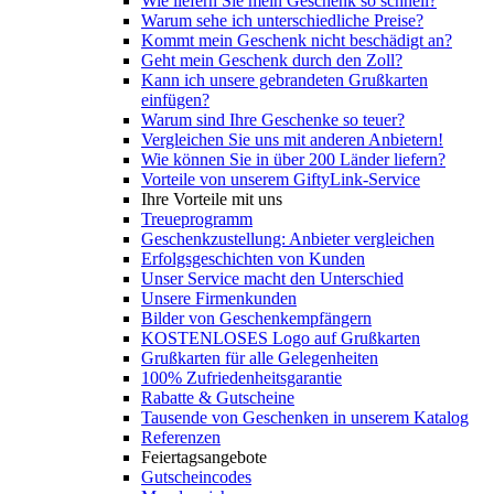
Wie liefern Sie mein Geschenk so schnell?
Warum sehe ich unterschiedliche Preise?
Kommt mein Geschenk nicht beschädigt an?
Geht mein Geschenk durch den Zoll?
Kann ich unsere gebrandeten Grußkarten
einfügen?
Warum sind Ihre Geschenke so teuer?
Vergleichen Sie uns mit anderen Anbietern!
Wie können Sie in über 200 Länder liefern?
Vorteile von unserem GiftyLink-Service
Ihre Vorteile mit uns
Treueprogramm
Geschenkzustellung: Anbieter vergleichen
Erfolgsgeschichten von Kunden
Unser Service macht den Unterschied
Unsere Firmenkunden
Bilder von Geschenkempfängern
KOSTENLOSES Logo auf Grußkarten
Grußkarten für alle Gelegenheiten
100% Zufriedenheitsgarantie
Rabatte & Gutscheine
Tausende von Geschenken in unserem Katalog
Referenzen
Feiertagsangebote
Gutscheincodes