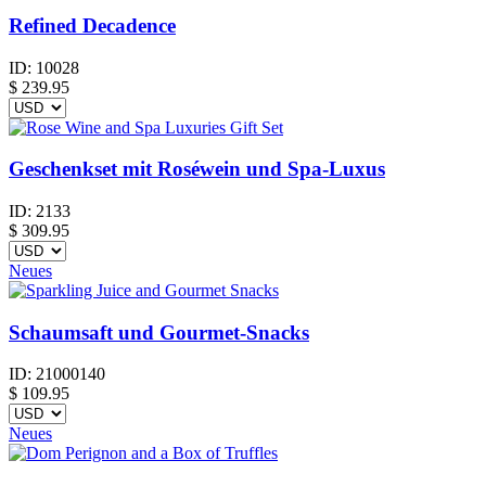
Refined Decadence
ID:
10028
$
239.95
Geschenkset mit Roséwein und Spa-Luxus
ID:
2133
$
309.95
Neues
Schaumsaft und Gourmet-Snacks
ID:
21000140
$
109.95
Neues