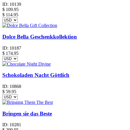
ID:
10139
$
109.95
$ 114.95
Dolce Bella Geschenkkollektion
ID:
10187
$
174.95
Schokoladen Nacht Göttlich
ID:
10868
$
59.95
Bringen sie das Beste
ID:
10281
$
299.95