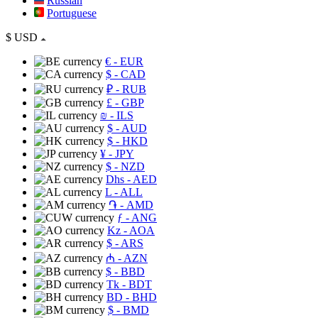
Russian
Portuguese
$
USD
€
- EUR
$
- CAD
₽
- RUB
£
- GBP
₪
- ILS
$
- AUD
$
- HKD
¥
- JPY
$
- NZD
Dhs
- AED
L
- ALL
֏
- AMD
ƒ
- ANG
Kz
- AOA
$
- ARS
₼
- AZN
$
- BBD
Tk
- BDT
BD
- BHD
$
- BMD