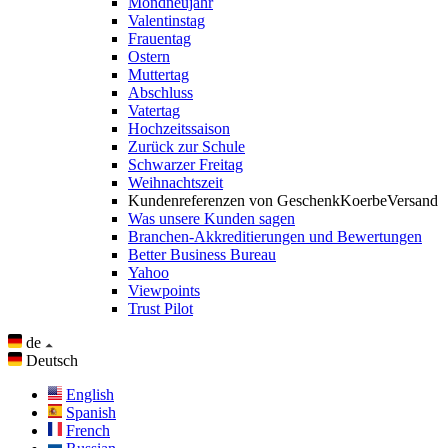
Mondneujahr
Valentinstag
Frauentag
Ostern
Muttertag
Abschluss
Vatertag
Hochzeitssaison
Zurück zur Schule
Schwarzer Freitag
Weihnachtszeit
Kundenreferenzen von GeschenkKoerbeVersand
Was unsere Kunden sagen
Branchen-Akkreditierungen und Bewertungen
Better Business Bureau
Yahoo
Viewpoints
Trust Pilot
de
Deutsch
English
Spanish
French