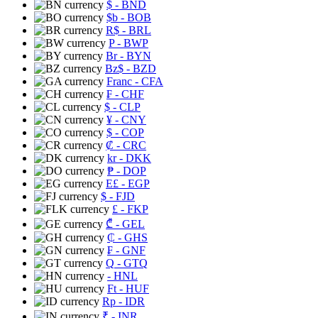
$
- BND
$b
- BOB
R$
- BRL
P
- BWP
Br
- BYN
Bz$
- BZD
Franc
- CFA
₣
- CHF
$
- CLP
¥
- CNY
$
- COP
₡
- CRC
kr
- DKK
₱
- DOP
E£
- EGP
$
- FJD
£
- FKP
₾
- GEL
₵
- GHS
₣
- GNF
Q
- GTQ
- HNL
Ft
- HUF
Rp
- IDR
₹
- INR