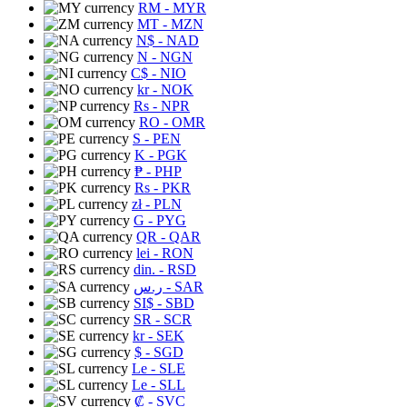
RM
- MYR
MT
- MZN
N$
- NAD
N
- NGN
C$
- NIO
kr
- NOK
Rs
- NPR
RO
- OMR
S
- PEN
K
- PGK
₱
- PHP
Rs
- PKR
zł
- PLN
G
- PYG
QR
- QAR
lei
- RON
din.
- RSD
ر.س
- SAR
SI$
- SBD
SR
- SCR
kr
- SEK
$
- SGD
Le
- SLE
Le
- SLL
₡
- SVC