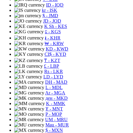
ID
- IQD
kr
- ISK
$
- JMD
JD
- JOD
K Sh
- KES
⃀
- KGS
៛
- KHR
₩
- KRW
KD
- KWD
CI$
- KYD
₸
- KZT
£
- LBP
Rs
- LKR
LD
- LYD
DH
- MAD
L
- MDL
Ar
- MGA
ден
- MKD
K
- MMK
₮
- MNT
P
- MOP
UM
- MRU
Mau
- MUR
$
- MXN