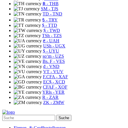
฿
- THB
ЅМ
- TJS
TD
- TND
₺
- TRY
$
- TTD
$
- TWD
TSh
- TZS
₴
- UAH
USh
- UGX
$
- UYU
soʻm
- UZS
Bs. F
- VES
₫
- VND
VT
- VUV
F.CFA
- XAF
EC$
- XCD
CFAF
- XOF
YRls
- YER
R
- ZAR
ZK
- ZMW
Suche
Firmen- & Großbestellungen